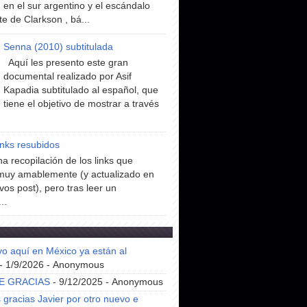
en el sur argentino y el escándalo
te de Clarkson , bá...
Senna (2010) subtitulada
Aquí les presento este gran
documental realizado por Asif
Kapadia subtitulado al español, que
tiene el objetivo de mostrar a través
inks resubidos
a recopilación de los links que
muy amablemente (y actualizado en
vos post), pero tras leer un
..
yo aquí en México ya están al
- 1/9/2026
- Anonymous
E GRACIAS
- 9/12/2025
- Anonymous
gracias Javier por otro nuevo e