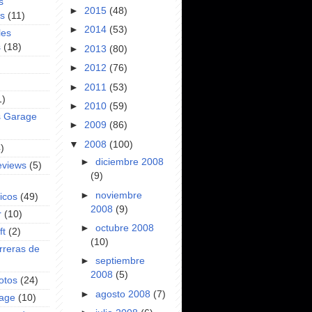
s
►
2015
(48)
es
(11)
►
2014
(53)
les
s
(18)
►
2013
(80)
►
2012
(76)
►
2011
(53)
1)
►
2010
(59)
s Garage
►
2009
(86)
▼
2008
(100)
)
►
diciembre 2008
eviews
(5)
(9)
►
noviembre
icos
(49)
2008
(9)
r
(10)
►
octubre 2008
ft
(2)
(10)
rreras de
►
septiembre
2008
(5)
otos
(24)
►
agosto 2008
(7)
rage
(10)