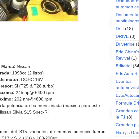
Diseñadore
automotric
Documenta
subtitulado
Drift
(18)
DRIVE
(3)
Drivetribe
(
Edd China'
Revival
(1)
Editorial
(34
Marca:
Nissan
drada:
1998cc (2 litros)
Eds Auto R
de motor:
DOHC 16V
Eventos
resor:
Si (T25 & T28 turbo)
automovilist
maxima:
245 hp@ 6400 rpm
Evo/Autoca
aximo:
202 nm@4800 rpm
Formula Dri
la potencia arriba mencionada (maxima para este
Grandes ca
Nissan Silvia S15 Spec-R.
la F1
(8)
Grandes pil
mas del S15 variantes de menos potencia fueron
Harry's Ga
os S13 y S14 (K's) y 180/200sx