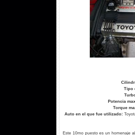
Cilind
Tipo 
Turb
Potencia ma
Torque ma
Auto en el que fue utilizado:
Toyot
Este 10mo puesto es un homenaje al 4