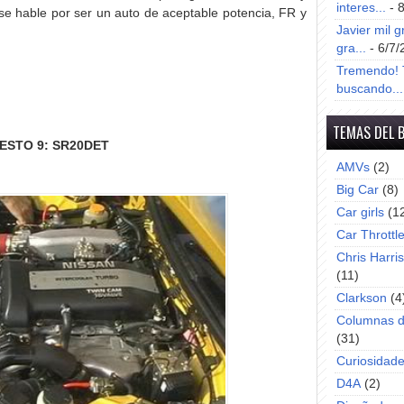
interes...
- 
 se hable por ser un auto de aceptable potencia, FR y
Javier mil g
gra...
- 6/7/
Tremendo! T
buscando...
TEMAS DEL 
ESTO 9: SR20DET
AMVs
(2)
Big Car
(8)
Car girls
(1
Car Throttl
Chris Harri
(11)
Clarkson
(4
Columnas d
(31)
Curiosidad
D4A
(2)