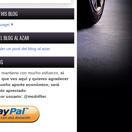
THIS BLOG
guage
▼
L BLOG AL AZAR
Ver un post del blog al azar
OG
e mantiene con mucho esfuerzo,
si
o que ves aquí y quieres agradecer
ueño aporte económico, será
te apreciado
.
or usuario: @mcdrifter