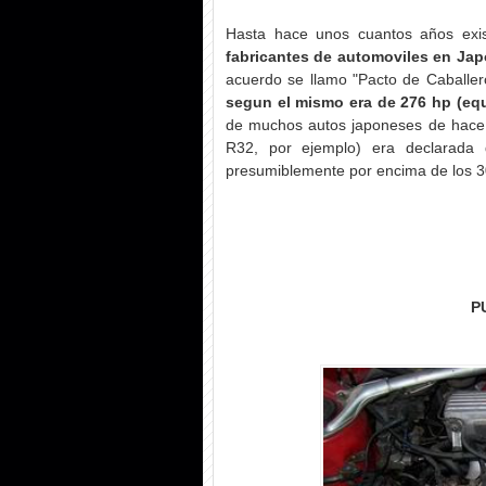
Hasta hace unos cuantos años exi
fabricantes de automoviles en Jap
acuerdo se llamo "Pacto de Caballe
segun el mismo era de 276 hp (equ
de muchos autos japoneses de hace
R32, por ejemplo) era declarada 
presumiblemente por encima de los 3
P