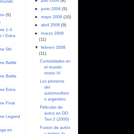
►
julio 2008
(6)
l mundo
►
junio 2008
(5)
on
(5)
►
mayo 2008
(10)
)
►
abril 2008
(9)
ime 1-4
►
marzo 2008
e / Extra
(11)
▼
febrero 2008
ime 5th
(11)
Curiosidades en
ime Battle
el mundo
motor IV
ime Battle
Los pioneros
del
ime Extra
automovilism
o argentino
ime Final
Peliculas de
autos en DD:
nime Legend
Taxi 2 (2000)
Fusion de autos
anga en
y motos: lo