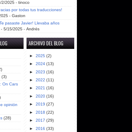
8/2/2025
- tinoco
racias por todas tus traducciones!
2025
- Gaston
e pasaste Javier! Llevaba años
- 5/15/2025
- Andrés
BLOG
ARCHIVO DEL BLOG
►
2025
(2)
►
2024
(13)
2)
►
2023
(16)
e
(3)
►
2022
(11)
s: On Cars
►
2021
(16)
►
2020
(16)
)
►
2019
(27)
e opinión
►
2018
(22)
es
(28)
►
2017
(29)
►
2016
(33)