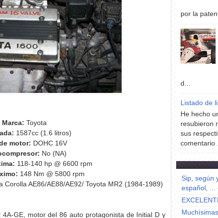
por la paten
d...
Listado de l
He hecho un
Marca:
Toyota
resubieron 
rada:
1587cc (1.6 litros)
sus respecti
de motor:
DOHC 16V
comentario .
ocompresor:
No (NA)
xima:
118-140 hp @ 6600 rpm
ximo:
148 Nm @ 5800 rpm
Sip, según 
a Corolla AE86/AE88/AE92/ Toyota MR2 (1984-1989)
español, ...
EXCELENT
Muchísimas 
A-GE, motor del 86 auto protagonista de Initial D y