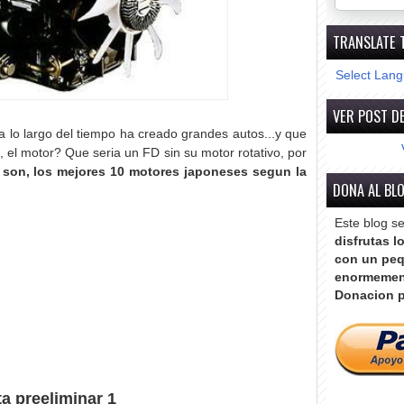
TRANSLATE 
Select Lan
VER POST DE
 a lo largo del tiempo ha creado grandes autos...y que
 el motor? Que seria un FD sin su motor rotativo, por
s son, los mejores 10 motores japoneses segun la
DONA AL BL
Este blog s
disfrutas l
con un peq
enormemen
Donacion p
a preeliminar 1