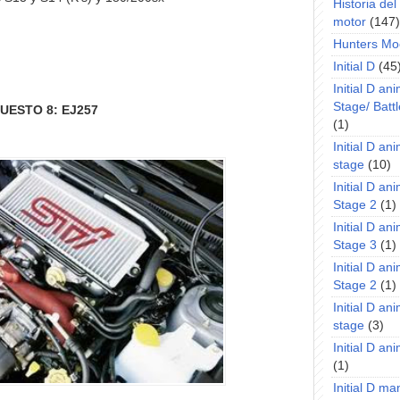
Historia de
motor
(147)
Hunters Mo
Initial D
(45
Initial D an
Stage/ Battl
UESTO 8: EJ257
(1)
Initial D an
stage
(10)
Initial D an
Stage 2
(1)
Initial D an
Stage 3
(1)
Initial D an
Stage 2
(1)
Initial D an
stage
(3)
Initial D a
(1)
Initial D m