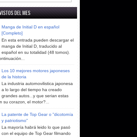
VISTOS DEL MES
Manga de Initial D en español
[Completo]
En esta entrada pueden descargar el
manga de Initial D, traducido al
español en su totalidad (48 tomos).
ntinuación...
Los 10 mejores motores japoneses
de la historia
La industria automovilistica japonesa
a lo largo del tiempo ha creado
grandes autos...y que serian estas
n su corazon, el motor?...
La patente de Top Gear o "dicotomía
y patriotismo"
La mayoría habrá leido lo que pasó
con el equipo de Top Gear filmando