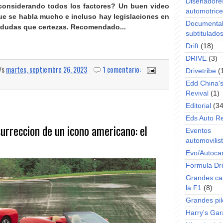
Diseñadore
 considerando todos los factores? Un buen video
automotric
que se habla mucho e incluso hay legislaciones en
Documenta
 dudas que certezas
. Recomendado...
subtitulado
Drift
(18)
DRIVE
(3)
a/s
martes, septiembre 26, 2023
1 comentario:
Drivetribe
(
Edd China'
Revival
(1)
Editorial
(34
Eds Auto R
urreccion de un icono americano: el
Eventos
automovilist
Evo/Autoca
Formula Dri
Grandes ca
la F1
(8)
Grandes pil
Harry's Ga