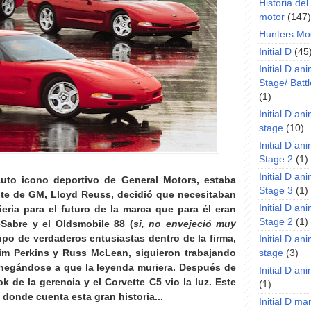
Historia de
motor
(147)
Hunters Mo
Initial D
(45
Initial D an
Stage/ Battl
(1)
Initial D an
stage
(10)
Initial D an
Stage 2
(1)
Initial D an
 auto icono deportivo de General Motors, estaba
Stage 3
(1)
nte de
GM, Lloyd Reuss, decidió que necesitaban
Initial D an
ieria para el futuro de la marca que para él eran
Stage 2
(1)
eSabre y el Oldsmobile 88 (
si, no envejeció muy
upo de verdaderos entusiastas dentro de la firma,
Initial D an
im Perkins y Russ McLean, siguieron trabajando
stage
(3)
 negándose a que la leyenda muriera. Después de
Initial D a
k de la gerencia y el Corvette C5 vio la luz
. Este
(1)
 donde cuenta esta gran historia...
Initial D m