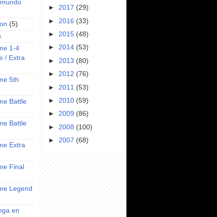
l mundo
►
2017
(29)
►
2016
(33)
on
(5)
►
2015
(48)
)
►
2014
(53)
ime 1-4
e / Extra
►
2013
(80)
►
2012
(76)
ime 5th
►
2011
(53)
►
2010
(59)
ime Battle
►
2009
(86)
ime Battle
►
2008
(100)
►
2007
(68)
ime Extra
ime Final
nime Legend
anga en