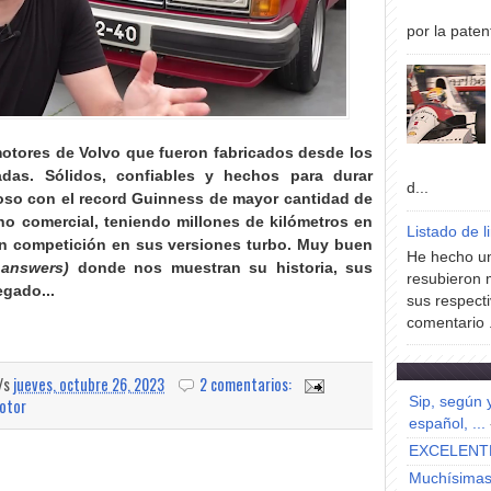
por la paten
otores de Volvo que fueron fabricados desde los
adas
. Sólidos, confiables y hechos para durar
d...
oso con el record Guinness de mayor cantidad de
 no comercial, teniendo millones de kilómetros en
Listado de l
en competición en sus versiones turbo. Muy buen
He hecho un
r answers)
donde nos muestran su historia, sus
resubieron 
egado...
sus respecti
comentario .
a/s
jueves, octubre 26, 2023
2 comentarios:
Sip, según 
otor
español, ...
EXCELENT
Muchísimas 