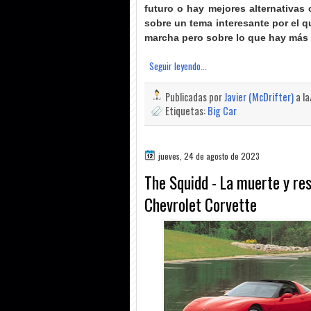
futuro o hay mejores alternativas
sobre un tema interesante por el 
marcha pero sobre lo que hay más
Seguir leyendo...
Publicadas por
Javier (McDrifter)
a l
Etiquetas:
Big Car
jueves, 24 de agosto de 2023
The Squidd - La muerte y res
Chevrolet Corvette