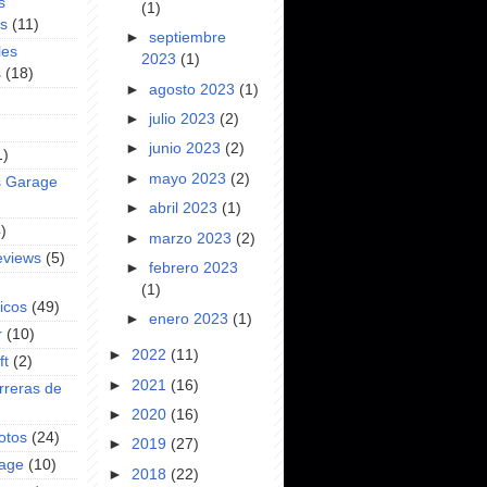
s
(1)
es
(11)
►
septiembre
les
2023
(1)
s
(18)
►
agosto 2023
(1)
►
julio 2023
(2)
►
junio 2023
(2)
1)
►
mayo 2023
(2)
s Garage
►
abril 2023
(1)
)
►
marzo 2023
(2)
eviews
(5)
►
febrero 2023
(1)
icos
(49)
►
enero 2023
(1)
r
(10)
►
2022
(11)
ft
(2)
►
2021
(16)
rreras de
►
2020
(16)
otos
(24)
►
2019
(27)
rage
(10)
►
2018
(22)