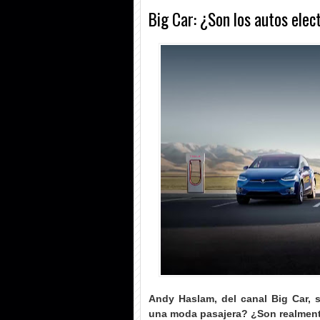
Big Car: ¿Son los autos ele
Andy Haslam, del canal Big Car, 
una moda pasajera? ¿Son realmente