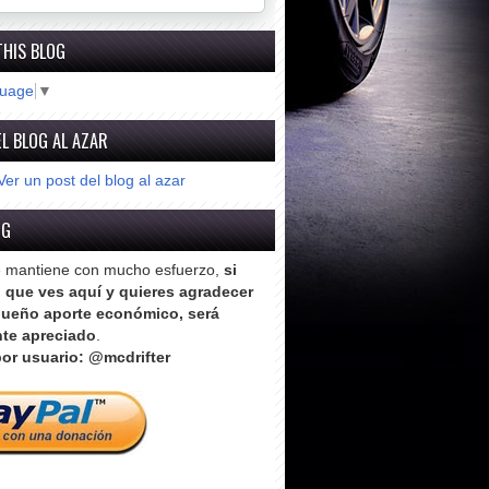
THIS BLOG
guage
▼
L BLOG AL AZAR
Ver un post del blog al azar
OG
e mantiene con mucho esfuerzo,
si
o que ves aquí y quieres agradecer
ueño aporte económico, será
te apreciado
.
or usuario: @mcdrifter