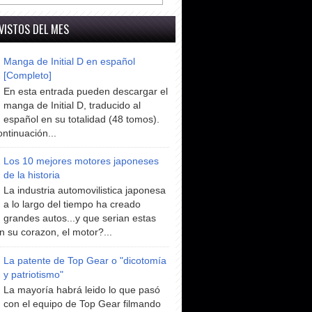
VISTOS DEL MES
Manga de Initial D en español
[Completo]
En esta entrada pueden descargar el
manga de Initial D, traducido al
español en su totalidad (48 tomos).
ntinuación...
Los 10 mejores motores japoneses
de la historia
La industria automovilistica japonesa
a lo largo del tiempo ha creado
grandes autos...y que serian estas
n su corazon, el motor?...
La patente de Top Gear o "dicotomía
y patriotismo"
La mayoría habrá leido lo que pasó
con el equipo de Top Gear filmando