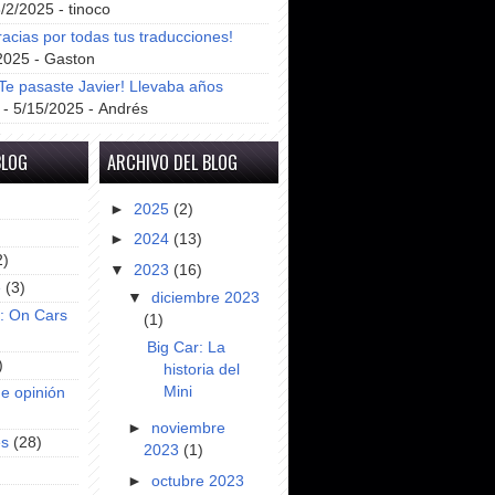
8/2/2025
- tinoco
racias por todas tus traducciones!
2025
- Gaston
e pasaste Javier! Llevaba años
- 5/15/2025
- Andrés
BLOG
ARCHIVO DEL BLOG
►
2025
(2)
►
2024
(13)
2)
▼
2023
(16)
e
(3)
▼
diciembre 2023
s: On Cars
(1)
Big Car: La
)
historia del
Mini
e opinión
►
noviembre
es
(28)
2023
(1)
►
octubre 2023