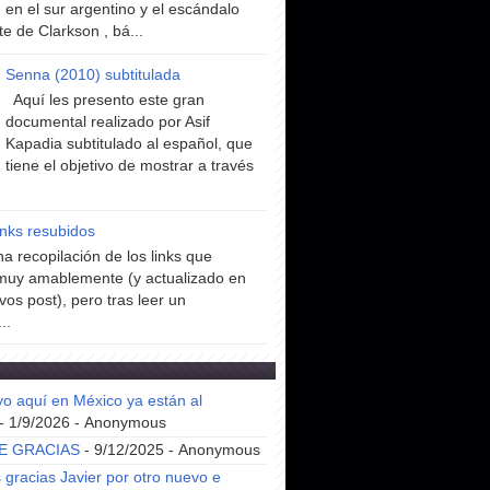
en el sur argentino y el escándalo
te de Clarkson , bá...
Senna (2010) subtitulada
Aquí les presento este gran
documental realizado por Asif
Kapadia subtitulado al español, que
tiene el objetivo de mostrar a través
inks resubidos
a recopilación de los links que
muy amablemente (y actualizado en
vos post), pero tras leer un
..
yo aquí en México ya están al
- 1/9/2026
- Anonymous
E GRACIAS
- 9/12/2025
- Anonymous
gracias Javier por otro nuevo e