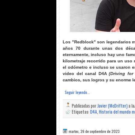
Los "Redblock" son legendarios m
años 70 durante unas dos déc
eternamente, incluso hay uno fam
kilometraje recorrido para un uso
el odómetro e incluso se usaron 
video del canal D4A
(Driving fo
cambios, sus logros y su enorme l
Seguir leyendo...
Publicadas por
Javier (McDrifter)
a l
Etiquetas:
D4A
,
Historia del mundo m
martes, 26 de septiembre de 2023