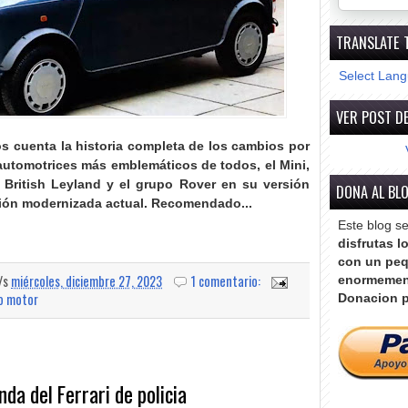
TRANSLATE 
Select Lan
VER POST DE
os cuenta la historia completa de los cambios por
utomotrices más emblemáticos de todos, el Mini,
British Leyland y el grupo Rover en su versión
DONA AL BL
ión modernizada actual
. Recomendado...
Este blog s
disfrutas l
con un peq
a/s
miércoles, diciembre 27, 2023
1 comentario:
enormemen
o motor
Donacion p
da del Ferrari de policia