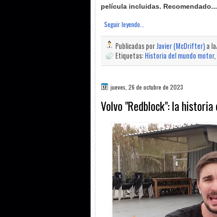
película incluidas. Recomendado...
Seguir leyendo...
Publicadas por
Javier (McDrifter)
a l
Etiquetas:
Historia del mundo motor
,
jueves, 26 de octubre de 2023
Volvo "Redblock": la histori