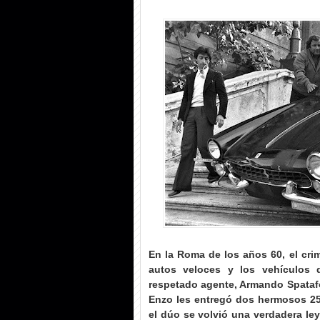
En la Roma de los años 60, el cri
autos veloces y los vehículos d
respetado agente, Armando Spatafora
Enzo les entregó dos hermosos 25
el dúo se volvió una verdadera ley