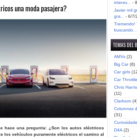
interes...
- 
ctricos una moda pasajera?
Javier mil g
gra...
- 6/7/
Tremendo! T
buscando...
TEMAS DEL 
AMVs
(2)
Big Car
(8)
Car girls
(1
Car Throttl
Chris Harri
(11)
Clarkson
(4
Columnas d
(31)
Curiosidad
se hace una pregunta: ¿Son los autos eléctricos
D4A
(2)
 los vehículos puramente eléctricos el camino al