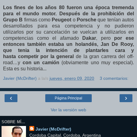
Los fines de los años 80 fueron una época tremenda
para el mundo motor. Después de la prohibición del
Grupo B
firmas como
Peugeot
o
Porsche
que tenían autos
desarrollados para esa competencia y no pudieron
utilizarlos por su cancelación se vuelcan a utilizarlos en
competencias como el afamado
Dakar
, pero
por ese
entonces también estaba un holandés, Jan De Rooy,
que tenia la intención de plantarles cara
y
hasta competir por la general
de la gran carrera del off-
road…y
con un camión
(obviamente uno muy especial).
Esta es su historia...
Javier (McDrifter)
a la/s
jueves, enero 09, 2020
3 comentarios:
‹
›
Página Principal
Ver la versión web
SOBRE MÍ...
Javier (McDrifter)
Cordoba Capital, Cordoba, Argentina