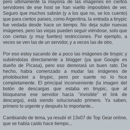
pero últimamente la mayoría de las imágenes en ciertos
servidores de ese host se han vuelto imposibles de ver.
Seguro que muchos sabrán (y a los que no, se los cuento)
que para ciertos paises, como Argentina, la entrada a tinypic
fue vedada desde hace un tiempo. No deja subir nuevas
imágenes, pero las viejas pueden seguir viéndose, solo que
con ciertas (y muy fuertes) restricciones. Por ejemplo, a
veces se ven las de un servidor, y a veces las de otro.
Por eso estoy sacando de a poco las imágenes de tinypic y
subiéndolas directamente a blogger (ya que Google es
dueño de Picasa), pero eso demorará un buen rato. De
hecho, habia comenzado a mudar las imágenes de
photobucket a tinypic, pero por suerte no lo hice
completamente. El principal inconveniente (la imagen del
botón de descargas que estaba en tinypic, que al
bloquearse ese servidor hacia "invisible" el link de
descarga), está siendo solucionado primero. Ya saben,
primero lo urgente y después lo importante...
Cambiando de tema, ya resubí el 13x07 de Top Gear online,
que se había caido hace tiempo...