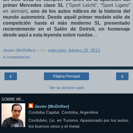
primer Mercedes clase SL
("Sport Leicht", “Sport Ligero”
en alemán),
uno de los autos míticos de la historia del
mundo automotriz
.
Desde aquél primer modelo sólo de
competición hasta el más moderno SL presentado
recientemente en el Salón de Detroit, un homenaje
desde aquí a esta leyenda sobre ruedas
…
Javier (McDrifter)
a la/s
miércoles, febrero 22, 2012
4 comentarios:
‹
›
Página Principal
Ver la versión web
SOBRE MÍ...
Javier (McDrifter)
Cordoba Capital, Cordoba, Argentina
Cordobés, Lic. en Turismo. Apasionado por los autos,
los buenos vinos y el metal.