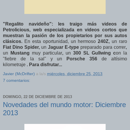
"Regalito navideño": les traigo más videos de
Petrolicious, web especializada en videos cortos que
muestran la pasión de los propietarios por sus autos
clásicos.
En esta oportunidad, un hermoso
240Z
,
un raro
Fiat Dino Spider,
un
Jaguar E-type
preparado para correr
,
un
Mustang
muy particular
,
un
300 SL Gullwing c
on la
"fiebre de la sal" y un
Porsche 356
de altísimo
kilometraje
.
Para disfrutar...
Javier (McDrifter)
a la/s
miércoles, diciembre 25, 2013
7 comentarios:
DOMINGO, 22 DE DICIEMBRE DE 2013
Novedades del mundo motor: Diciembre
2013