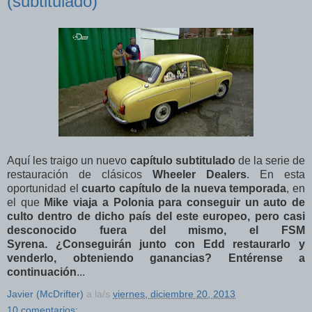
(subtitulado)
Aquí les traigo un nuevo
capítulo subtitulado
de la serie de
restauración de clásicos
Wheeler Dealers
. En esta
oportunidad el
cuarto
capítulo de la nueva temporada
, en
el que
Mike viaja a Polonia para conseguir un auto de
culto dentro de dicho país del este europeo, pero casi
desconocido fuera del mismo, el FSM
Syrena
.
¿Conseguirán junto con Edd restaurarlo y
venderlo, obteniendo ganancias? Entérense a
continuación
...
Javier (McDrifter)
a la/s
viernes, diciembre 20, 2013
10 comentarios: