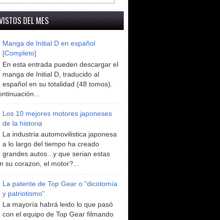
VISTOS DEL MES
Manga de Initial D en español
[Completo]
En esta entrada pueden descargar el
manga de Initial D, traducido al
español en su totalidad (48 tomos).
ntinuación...
Los 10 mejores motores japoneses
de la historia
La industria automovilistica japonesa
a lo largo del tiempo ha creado
grandes autos...y que serian estas
n su corazon, el motor?...
La patente de Top Gear o "dicotomía
y patriotismo"
La mayoría habrá leido lo que pasó
con el equipo de Top Gear filmando