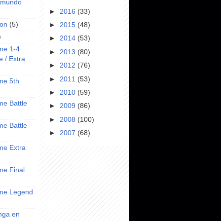
l mundo
►
2016
(33)
on
(5)
►
2015
(48)
)
►
2014
(53)
ime 1-4
►
2013
(80)
e / Extra
►
2012
(76)
►
2011
(53)
ime 5th
►
2010
(59)
ime Battle
►
2009
(86)
►
2008
(100)
ime Battle
►
2007
(68)
ime Extra
ime Final
nime Legend
anga en