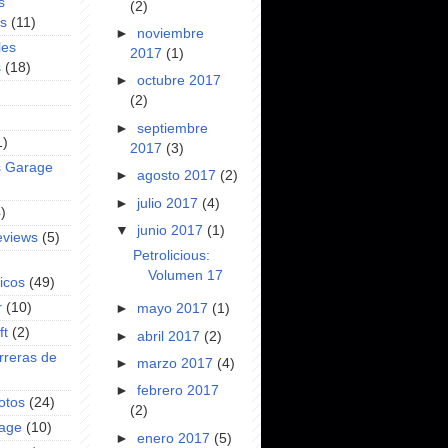
s
(2)
es
(11)
►
noviembre
les
2017
(1)
s
(18)
►
octubre 2017
(2)
►
septiembre
1)
2017
(3)
s Garage
►
agosto 2017
(2)
►
julio 2017
(4)
)
▼
junio 2017
(1)
eviews
(5)
Petrolicious:
Volumen 17
icos
(49)
r
(10)
►
mayo 2017
(1)
ft
(2)
►
abril 2017
(2)
rreras de
►
marzo 2017
(4)
►
febrero 2017
otos
(24)
(2)
rage
(10)
►
enero 2017
(5)