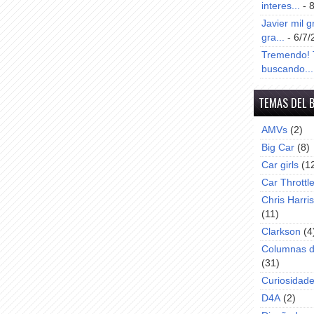
interes...
- 
Javier mil g
gra...
- 6/7/
Tremendo! T
buscando...
TEMAS DEL 
AMVs
(2)
Big Car
(8)
Car girls
(1
Car Throttl
Chris Harri
(11)
Clarkson
(4
Columnas d
(31)
Curiosidad
D4A
(2)