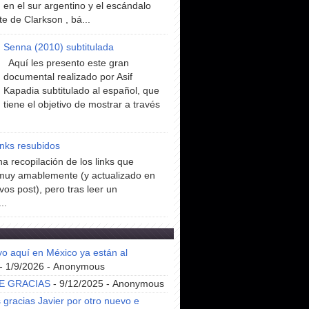
en el sur argentino y el escándalo
te de Clarkson , bá...
Senna (2010) subtitulada
Aquí les presento este gran
documental realizado por Asif
Kapadia subtitulado al español, que
tiene el objetivo de mostrar a través
inks resubidos
a recopilación de los links que
muy amablemente (y actualizado en
vos post), pero tras leer un
..
yo aquí en México ya están al
- 1/9/2026
- Anonymous
E GRACIAS
- 9/12/2025
- Anonymous
gracias Javier por otro nuevo e