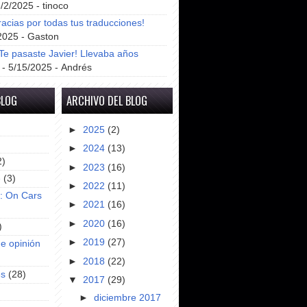
8/2/2025
- tinoco
racias por todas tus traducciones!
2025
- Gaston
e pasaste Javier! Llevaba años
- 5/15/2025
- Andrés
BLOG
ARCHIVO DEL BLOG
►
2025
(2)
►
2024
(13)
2)
►
2023
(16)
e
(3)
►
2022
(11)
s: On Cars
►
2021
(16)
►
2020
(16)
)
►
2019
(27)
e opinión
►
2018
(22)
es
(28)
▼
2017
(29)
►
diciembre 2017