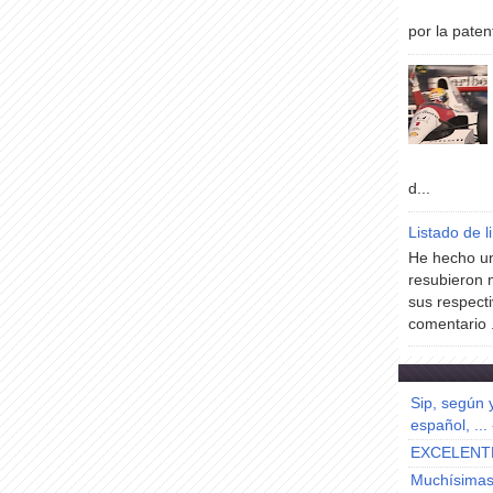
por la paten
d...
Listado de l
He hecho un
resubieron 
sus respecti
comentario .
Sip, según 
español, ...
EXCELENT
Muchísimas 