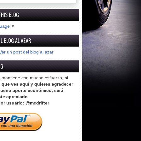
THIS BLOG
guage
▼
L BLOG AL AZAR
Ver un post del blog al azar
OG
e mantiene con mucho esfuerzo,
si
o que ves aquí y quieres agradecer
ueño aporte económico, será
te apreciado
.
or usuario: @mcdrifter