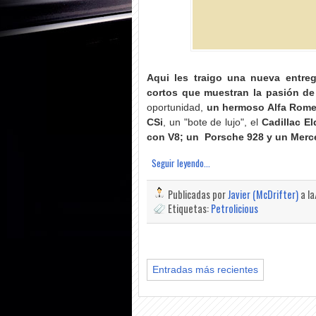
Aqui les traigo una nueva entreg
cortos que muestran la pasión de 
oportunidad,
un hermoso Alfa Romeo
CSi
, un "bote de lujo", el
Cadillac El
con V8; un Porsche 928 y un Merc
Seguir leyendo...
Publicadas por
Javier (McDrifter)
a l
Etiquetas:
Petrolicious
Entradas más recientes