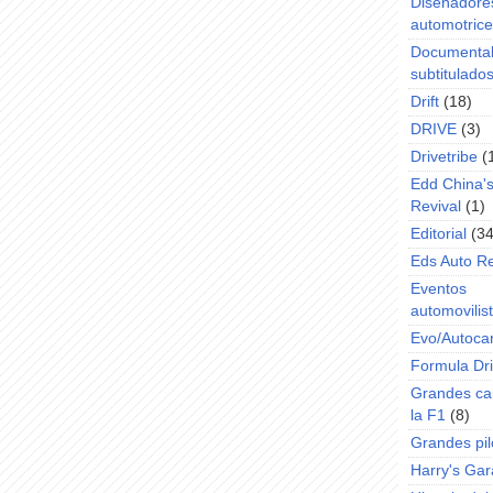
Diseñadore
automotric
Documenta
subtitulado
Drift
(18)
DRIVE
(3)
Drivetribe
(
Edd China'
Revival
(1)
Editorial
(34
Eds Auto R
Eventos
automovilist
Evo/Autoca
Formula Dri
Grandes ca
la F1
(8)
Grandes pil
Harry's Ga