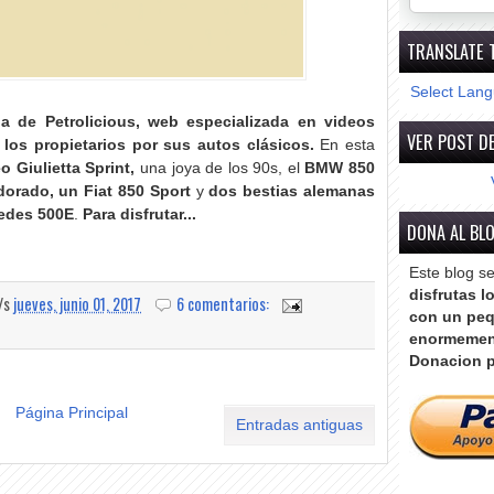
TRANSLATE 
Select Lan
a de Petrolicious, web especializada en videos
VER POST DE
los propietarios por sus autos clásicos.
En esta
 Giulietta Sprint,
una joya de los 90s, el
BMW 850
dorado, un Fiat 850 Sport
y
dos bestias alemanas
edes 500E
.
Para disfrutar...
DONA AL BL
Este blog s
disfrutas l
a/s
jueves, junio 01, 2017
6 comentarios:
con un peq
enormemen
Donacion p
Página Principal
Entradas antiguas