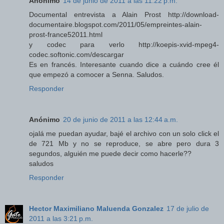
Anónimo
14 de junio de 2011 a las 11:22 p.m.
Documental entrevista a Alain Prost http://download-
documentaire.blogspot.com/2011/05/empreintes-alain-
prost-france52011.html
y codec para verlo http://koepis-xvid-mpeg4-
codec.softonic.com/descargar
Es en francés. Interesante cuando dice a cuándo cree él
que empezó a comocer a Senna. Saludos.
Responder
Anónimo
20 de junio de 2011 a las 12:44 a.m.
ojalá me puedan ayudar, bajé el archivo con un solo click el
de 721 Mb y no se reproduce, se abre pero dura 3
segundos, alguién me puede decir como hacerle??
saludos
Responder
Hector Maximiliano Maluenda Gonzalez
17 de julio de
2011 a las 3:21 p.m.