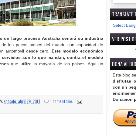
TRANSLATE 
Select Lan
VER POST DE
 un largo proceso Australia cerrará su industria
 de los pocos países del mundo con capacidad de
 un automóvil desde cero.
Este modelo económico
 servicios son lo que mandan, contra el modelo
DONA AL BL
enes
que utiliza la mayoría de los paises. Aqui un
Este blog s
disfrutas l
con un peq
enormemen
Donacion p
a/s
sábado, abril 29, 2017
1 comentario: