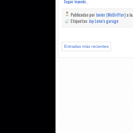
Seguir leyendo...
Publicadas por
Javier (McDrifter)
a l
Etiquetas:
Jay Leno's garage
Entradas más recientes