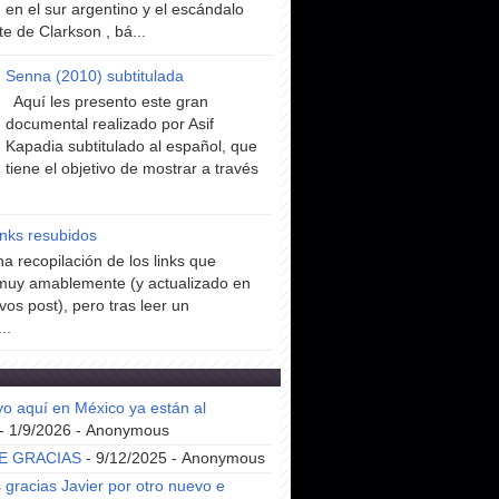
en el sur argentino y el escándalo
te de Clarkson , bá...
Senna (2010) subtitulada
Aquí les presento este gran
documental realizado por Asif
Kapadia subtitulado al español, que
tiene el objetivo de mostrar a través
inks resubidos
a recopilación de los links que
muy amablemente (y actualizado en
vos post), pero tras leer un
..
yo aquí en México ya están al
- 1/9/2026
- Anonymous
E GRACIAS
- 9/12/2025
- Anonymous
gracias Javier por otro nuevo e