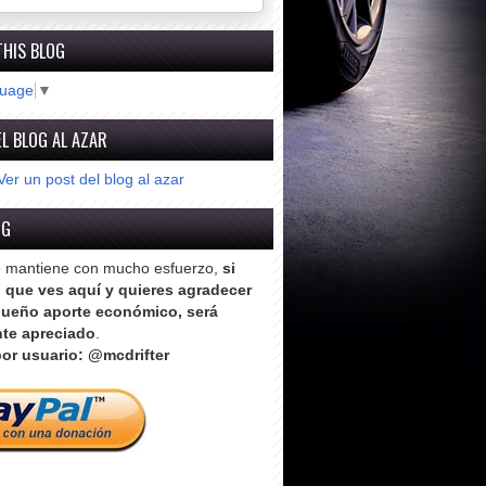
THIS BLOG
guage
▼
L BLOG AL AZAR
Ver un post del blog al azar
OG
e mantiene con mucho esfuerzo,
si
o que ves aquí y quieres agradecer
ueño aporte económico, será
te apreciado
.
or usuario: @mcdrifter