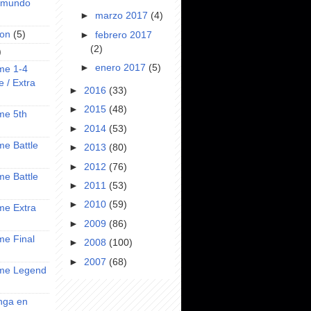
l mundo
►
marzo 2017
(4)
on
(5)
►
febrero 2017
(2)
)
►
enero 2017
(5)
ime 1-4
e / Extra
►
2016
(33)
►
2015
(48)
ime 5th
►
2014
(53)
ime Battle
►
2013
(80)
►
2012
(76)
ime Battle
►
2011
(53)
►
2010
(59)
ime Extra
►
2009
(86)
ime Final
►
2008
(100)
►
2007
(68)
nime Legend
anga en