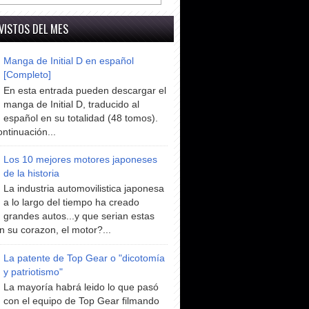
VISTOS DEL MES
Manga de Initial D en español
[Completo]
En esta entrada pueden descargar el
manga de Initial D, traducido al
español en su totalidad (48 tomos).
ntinuación...
Los 10 mejores motores japoneses
de la historia
La industria automovilistica japonesa
a lo largo del tiempo ha creado
grandes autos...y que serian estas
n su corazon, el motor?...
La patente de Top Gear o "dicotomía
y patriotismo"
La mayoría habrá leido lo que pasó
con el equipo de Top Gear filmando