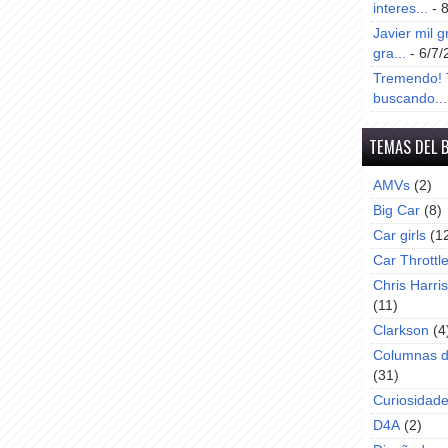
interes...
- 
Javier mil g
gra...
- 6/7/
Tremendo! T
buscando...
TEMAS DEL 
AMVs
(2)
Big Car
(8)
Car girls
(1
Car Throttl
Chris Harri
(11)
Clarkson
(4
Columnas d
(31)
Curiosidad
D4A
(2)