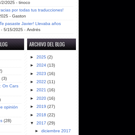
8/2/2025
- tinoco
racias por todas tus traducciones!
2025
- Gaston
e pasaste Javier! Llevaba años
- 5/15/2025
- Andrés
BLOG
ARCHIVO DEL BLOG
►
2025
(2)
►
2024
(13)
2)
►
2023
(16)
e
(3)
►
2022
(11)
s: On Cars
►
2021
(16)
►
2020
(16)
)
►
2019
(27)
e opinión
►
2018
(22)
es
(28)
▼
2017
(29)
►
diciembre 2017