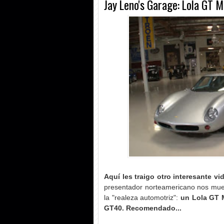
Jay Leno's Garage: Lola GT 
Aquí les traigo otro interesante v
presentador norteamericano nos mues
la "realeza automotriz":
un Lola GT M
GT40
. Recomendado...