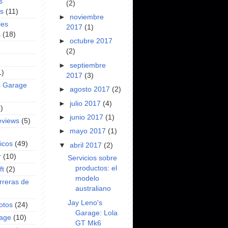
s
(2)
es
(11)
►
noviembre
les
2017
(1)
s
(18)
►
octubre 2017
(2)
►
septiembre
1)
2017
(3)
s Garage
►
agosto 2017
(2)
►
julio 2017
(4)
)
►
junio 2017
(1)
eviews
(5)
►
mayo 2017
(1)
icos
(49)
▼
abril 2017
(2)
r
(10)
Servicios sobre
productos: el
ft
(2)
modelo
rreras de
australiano
Jay Leno's
otos
(24)
Garage: Lola
rage
(10)
GT Mk6