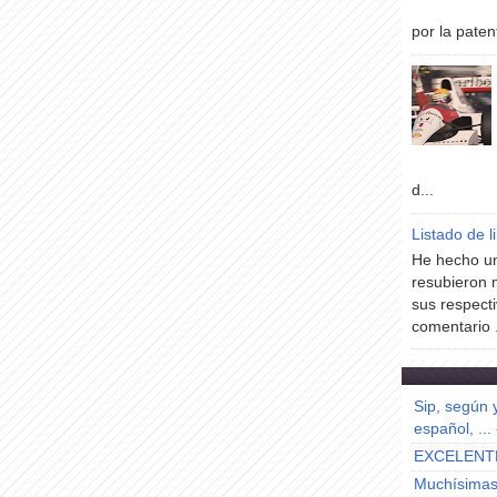
por la paten
d...
Listado de l
He hecho un
resubieron 
sus respecti
comentario .
Sip, según 
español, ...
EXCELENT
Muchísimas 