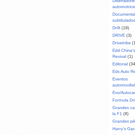
Diseñadore
automotric
Documenta
subtitulado
Drift
(18)
DRIVE
(3)
Drivetribe
(
Edd China'
Revival
(1)
Editorial
(34
Eds Auto R
Eventos
automovilist
Evo/Autoca
Formula Dri
Grandes ca
la F1
(8)
Grandes pil
Harry's Ga