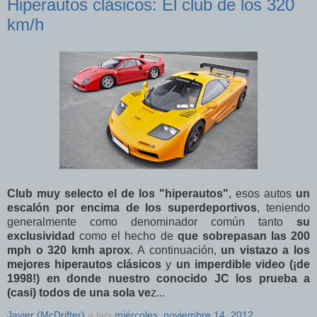
Hiperautos clásicos: El club de los 320
km/h
Club muy selecto el de los "hiperautos"
, esos autos
un
escalón por encima de los superdeportivos
, teniendo
generalmente como denominador común tanto
su
exclusividad
como el hecho de
que sobrepasan las 200
mph o 320 kmh aprox
. A continuación,
un vistazo a los
mejores hiperautos clásicos
y
un imperdible video (¡de
1998!) en donde nuestro conocido JC los prueba a
(casi) todos de una sola ve
z...
Javier (McDrifter)
a la/s
miércoles, noviembre 14, 2012