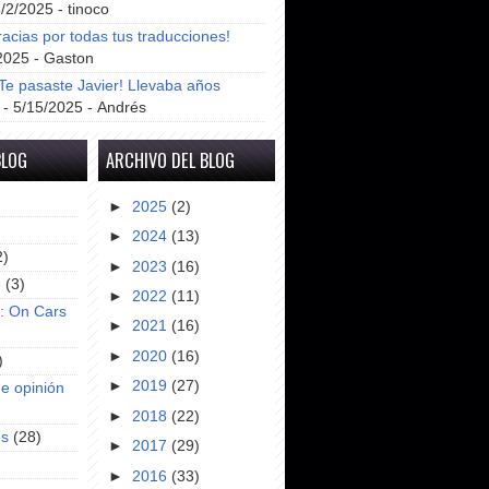
8/2/2025
- tinoco
racias por todas tus traducciones!
2025
- Gaston
e pasaste Javier! Llevaba años
- 5/15/2025
- Andrés
BLOG
ARCHIVO DEL BLOG
►
2025
(2)
►
2024
(13)
2)
►
2023
(16)
e
(3)
►
2022
(11)
s: On Cars
►
2021
(16)
►
2020
(16)
)
►
2019
(27)
e opinión
►
2018
(22)
es
(28)
►
2017
(29)
►
2016
(33)