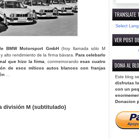
TRANSLATE 
Select Lan
VER POST DE
 de BMW Motorsport GmbH
(hoy llamada sólo M
y alto rendimiento de la firma bávara.
Para celebarlo
al que hizo la firma
, conmemorando
esas cuatro
DONA AL BL
ión de esos míticos autos blancos con franjas
ión
...
Este blog s
disfrutas l
con un peq
enormemen
Donacion p
 división M (subtitulado)