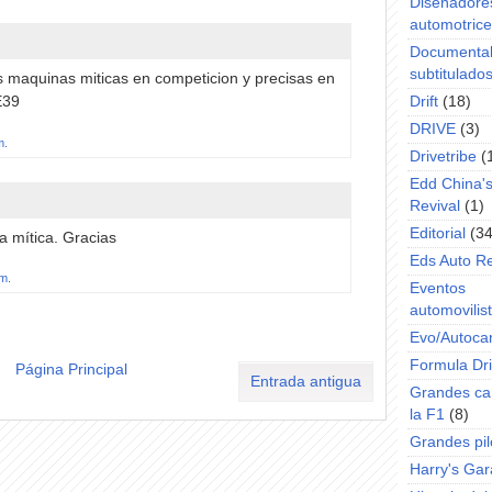
Diseñadore
automotric
Documenta
subtitulado
as maquinas miticas en competicion y precisas en
E39
Drift
(18)
DRIVE
(3)
m.
Drivetribe
(
Edd China'
Revival
(1)
Editorial
(34
a mítica. Gracias
Eds Auto R
.m.
Eventos
automovilist
Evo/Autoca
Formula Dri
Página Principal
Entrada antigua
Grandes ca
la F1
(8)
Grandes pil
Harry's Ga