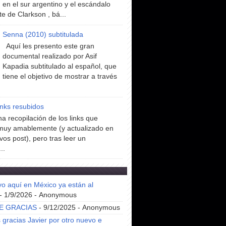
en el sur argentino y el escándalo
te de Clarkson , bá...
Senna (2010) subtitulada
Aquí les presento este gran
documental realizado por Asif
Kapadia subtitulado al español, que
tiene el objetivo de mostrar a través
inks resubidos
a recopilación de los links que
muy amablemente (y actualizado en
vos post), pero tras leer un
..
yo aquí en México ya están al
- 1/9/2026
- Anonymous
E GRACIAS
- 9/12/2025
- Anonymous
gracias Javier por otro nuevo e