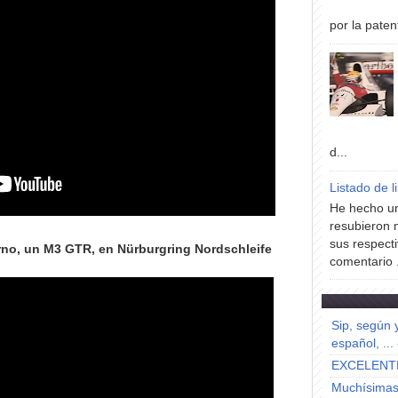
por la paten
d...
Listado de l
He hecho un
resubieron 
sus respecti
o, un M3 GTR, en Nürburgring Nordschleife
comentario .
Sip, según 
español, ...
EXCELENT
Muchísimas 