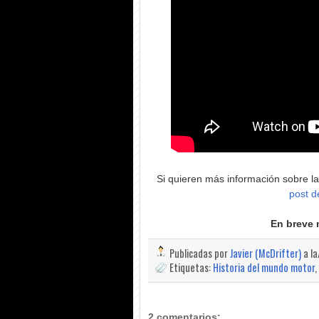
Si quieren más información sobre la
post d
En breve 
Publicadas por
Javier (McDrifter)
a l
Etiquetas:
Historia del mundo motor
,
2 comentarios: