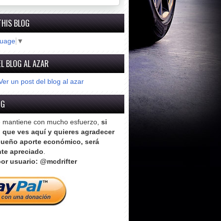
THIS BLOG
guage
▼
L BLOG AL AZAR
Ver un post del blog al azar
OG
e mantiene con mucho esfuerzo,
si
o que ves aquí y quieres agradecer
ueño aporte económico, será
te apreciado
.
or usuario: @mcdrifter