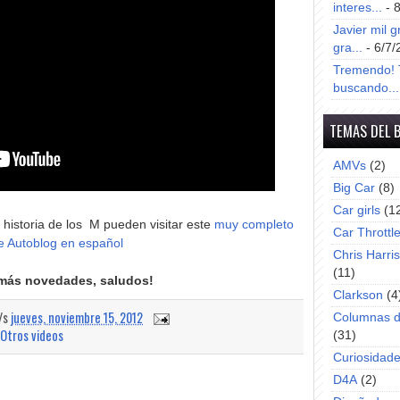
interes...
- 
Javier mil g
gra...
- 6/7/
Tremendo! T
buscando...
TEMAS DEL 
AMVs
(2)
Big Car
(8)
Car girls
(1
 historia de los M pueden visitar este
muy completo
Car Throttl
e Autoblog en español
Chris Harri
(11)
más novedades, saludos!
Clarkson
(4
a/s
jueves, noviembre 15, 2012
Columnas d
Otros videos
(31)
Curiosidad
D4A
(2)