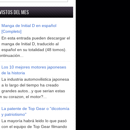
VISTOS DEL MES
Manga de Initial D en español
[Completo]
En esta entrada pueden descargar el
manga de Initial D, traducido al
español en su totalidad (48 tomos).
ntinuación...
Los 10 mejores motores japoneses
de la historia
La industria automovilistica japonesa
a lo largo del tiempo ha creado
grandes autos...y que serian estas
n su corazon, el motor?...
La patente de Top Gear o "dicotomía
y patriotismo"
La mayoría habrá leido lo que pasó
con el equipo de Top Gear filmando