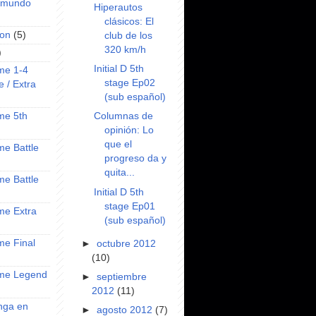
l mundo
Hiperautos
clásicos: El
on
(5)
club de los
320 km/h
)
Initial D 5th
ime 1-4
stage Ep02
e / Extra
(sub español)
Columnas de
ime 5th
opinión: Lo
que el
ime Battle
progreso da y
quita...
ime Battle
Initial D 5th
stage Ep01
ime Extra
(sub español)
ime Final
►
octubre 2012
(10)
nime Legend
►
septiembre
2012
(11)
anga en
►
agosto 2012
(7)