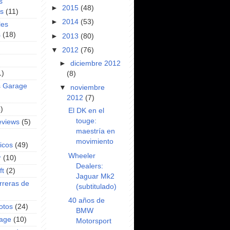
s
►
2015
(48)
es
(11)
►
2014
(53)
les
s
(18)
►
2013
(80)
▼
2012
(76)
►
diciembre 2012
1)
(8)
s Garage
▼
noviembre
2012
(7)
)
El DK en el
touge:
eviews
(5)
maestría en
movimiento
icos
(49)
Wheeler
r
(10)
Dealers:
ft
(2)
Jaguar Mk2
rreras de
(subtitulado)
40 años de
otos
(24)
BMW
rage
(10)
Motorsport