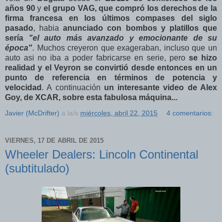
años 90
y
el grupo VAG, que compró los derechos de la
firma francesa en los últimos compases del siglo
pasado
, habia
anunciado con bombos y platillos que
sería
"el auto más avanzado y emocionante de su
época"
. Muchos creyeron que exageraban, incluso que un
auto asi no iba a poder fabricarse en serie, pero
se hizo
realidad y el Veyron se convirtió desde entonces en un
punto de referencia en términos de potencia y
velocidad
. A continuación
un interesante video de Alex
Goy, de XCAR, sobre esta fabulosa máquina...
Javier (McDrifter)
a la/s
miércoles, abril 22, 2015
4 comentarios:
VIERNES, 17 DE ABRIL DE 2015
Wheeler Dealers: Lincoln Continental
(subtitulado)