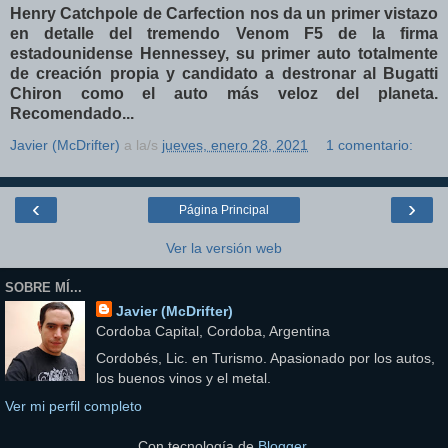
Henry Catchpole de Carfection nos da un primer vistazo
en detalle del tremendo Venom F5 de la firma
estadounidense Hennessey, su primer auto totalmente
de creación propia y candidato a destronar al Bugatti
Chiron como el auto más veloz del planeta.
Recomendado...
Javier (McDrifter)
a la/s
jueves, enero 28, 2021
1 comentario:
‹
›
Página Principal
Ver la versión web
SOBRE MÍ...
Javier (McDrifter)
Cordoba Capital, Cordoba, Argentina
Cordobés, Lic. en Turismo. Apasionado por los autos,
los buenos vinos y el metal.
Ver mi perfil completo
Con tecnología de
Blogger
.