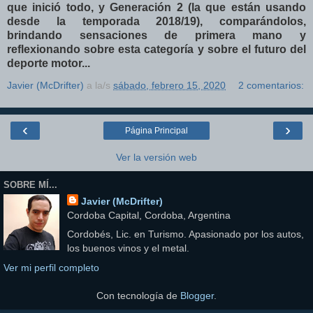
que inició todo, y Generación 2 (la que están usando
desde la temporada 2018/19), comparándolos,
brindando sensaciones de primera mano y
reflexionando sobre esta categoría y sobre el futuro del
deporte motor...
Javier (McDrifter)
a la/s
sábado, febrero 15, 2020
2 comentarios:
‹
›
Página Principal
Ver la versión web
SOBRE MÍ...
Javier (McDrifter)
Cordoba Capital, Cordoba, Argentina
Cordobés, Lic. en Turismo. Apasionado por los autos,
los buenos vinos y el metal.
Ver mi perfil completo
Con tecnología de
Blogger
.