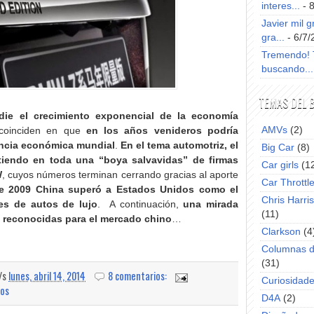
interes...
- 
Javier mil g
gra...
- 6/7/
Tremendo! T
buscando...
TEMAS DEL 
ie el crecimiento exponencial de la economía
AMVs
(2)
s coinciden en que
en los años venideros podría
encia económica mundial
.
En el tema automotriz, el
Big Car
(8)
rtiendo en toda una “boya salvavidas” de firmas
Car girls
(1
W
, cuyos números terminan cerrando gracias al aporte
Car Throttl
e 2009 China superó a Estados Unidos como el
Chris Harri
tes de autos de lujo
. A continuación,
una mirada
(11)
s reconocidas para el mercado chino
…
Clarkson
(4
Columnas d
(31)
a/s
lunes, abril 14, 2014
8 comentarios:
Curiosidad
ros
D4A
(2)