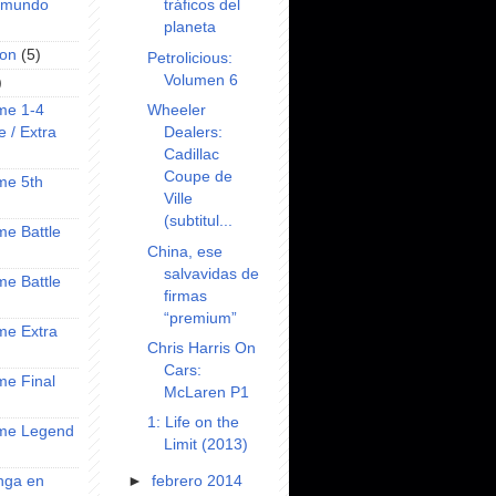
tráficos del
l mundo
planeta
on
(5)
Petrolicious:
Volumen 6
)
Wheeler
ime 1-4
Dealers:
e / Extra
Cadillac
Coupe de
ime 5th
Ville
(subtitul...
ime Battle
China, ese
salvavidas de
ime Battle
firmas
“premium”
ime Extra
Chris Harris On
Cars:
ime Final
McLaren P1
1: Life on the
nime Legend
Limit (2013)
►
febrero 2014
anga en