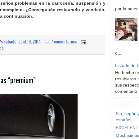
serios problemas en la carrocería, suspensión y
por la paten
or completo
.
¿Conseguirán restaurarlo y venderlo,
a continuación
...
a/s
sábado, abril 19, 2014
7 comentarios:
ado
d...
Listado de l
He hecho un
rmas “premium”
resubieron 
sus respecti
comentario .
Sip, según 
español, ...
EXCELENT
Muchísimas 