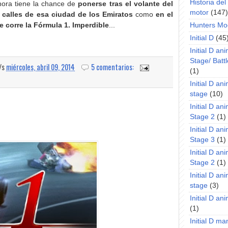
Historia de
hora tiene la chance de
ponerse tras el volante del
motor
(147)
 calles de esa ciudad de los Emiratos
como
en el
e corre la Fórmula 1. Imperdible
...
Hunters Mo
Initial D
(45
Initial D an
Stage/ Battl
a/s
miércoles, abril 09, 2014
5 comentarios:
(1)
Initial D an
stage
(10)
Initial D an
Stage 2
(1)
Initial D an
Stage 3
(1)
Initial D an
Stage 2
(1)
Initial D an
stage
(3)
Initial D a
(1)
Initial D m