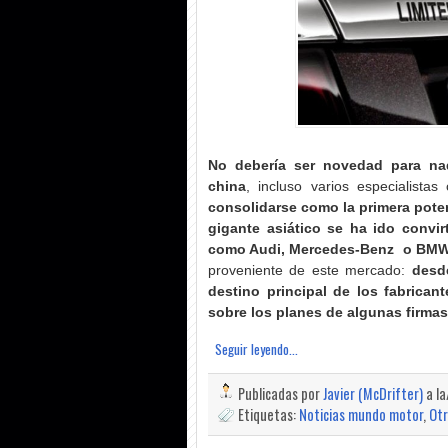
No debería ser novedad para nad
china
, incluso varios especialista
consolidarse como la primera pot
gigante asiático se ha ido convi
como Audi, Mercedes-Benz o BM
proveniente de este mercado:
desd
destino principal de los fabrican
sobre los planes de algunas firma
Seguir leyendo...
Publicadas por
Javier (McDrifter)
a l
Etiquetas:
Noticias mundo motor
,
Ot