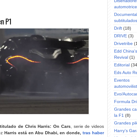
Diseñadore
automotric
Documenta
en P1
subtitulado
Drift
(18)
DRIVE
(3)
Drivetribe
(
Edd China'
Revival
(1)
Editorial
(34
Eds Auto R
Eventos
automovilist
Evo/Autoca
Formula Dri
Grandes ca
la F1
(8)
Grandes pil
itulado de Chris Harris: On Cars
, serie de videos
Harry's Ga
vez
Harris está en Abu Dhabi, en donde,
tras haber