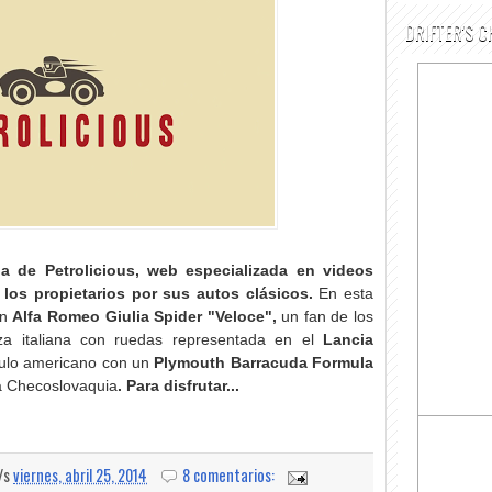
DRIFTER'S C
a de Petrolicious, web especializada en videos
los propietarios por sus autos clásicos.
En esta
un
Alfa Romeo Giulia Spider "Veloce",
un fan de los
eza italiana con ruedas representada en el
Lancia
ulo americano con un
Plymouth Barracuda Formula
a Checoslovaquia
.
Para disfrutar...
a/s
viernes, abril 25, 2014
8 comentarios: