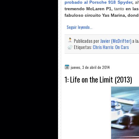
probado al Porsche 918 Spyder
,
a
tremendo McLaren P1,
tanto
en las
fabuloso circuito Yas Marina, dond
Seguir leyendo...
Publicadas por
Javier (McDrifter)
a l
Etiquetas:
Chris Harris: On Cars
jueves, 3 de abril de 2014
1: Life on the Limit (2013)