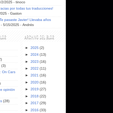
8/2/2025
- tinoco
racias por todas tus traducciones!
2025
- Gaston
e pasaste Javier! Llevaba años
- 5/15/2025
- Andrés
BLOG
ARCHIVO DEL BLOG
►
2025
(2)
►
2024
(13)
2)
►
2023
(16)
e
(3)
►
2022
(11)
s: On Cars
►
2021
(16)
►
2020
(16)
)
►
2019
(27)
e opinión
►
2018
(22)
es
(28)
►
2017
(29)
►
2016
(33)