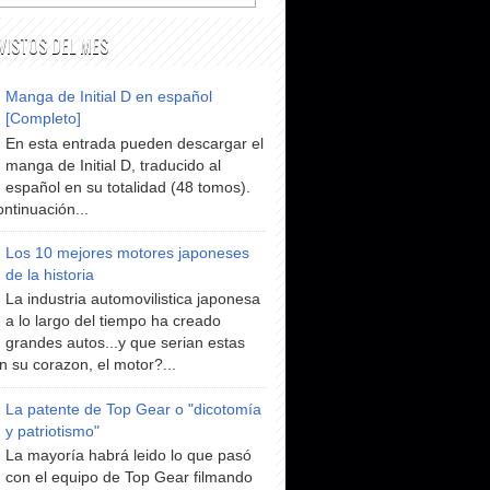
VISTOS DEL MES
Manga de Initial D en español
[Completo]
En esta entrada pueden descargar el
manga de Initial D, traducido al
español en su totalidad (48 tomos).
ntinuación...
Los 10 mejores motores japoneses
de la historia
La industria automovilistica japonesa
a lo largo del tiempo ha creado
grandes autos...y que serian estas
n su corazon, el motor?...
La patente de Top Gear o "dicotomía
y patriotismo"
La mayoría habrá leido lo que pasó
con el equipo de Top Gear filmando