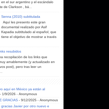
en el sur argentino y el escándalo
te de Clarkson , bá...
Senna (2010) subtitulada
Aquí les presento este gran
documental realizado por Asif
Kapadia subtitulado al español, que
tiene el objetivo de mostrar a través
inks resubidos
a recopilación de los links que
muy amablemente (y actualizado en
vos post), pero tras leer un
..
yo aquí en México ya están al
- 1/9/2026
- Anonymous
E GRACIAS
- 9/12/2025
- Anonymous
gracias Javier por otro nuevo e