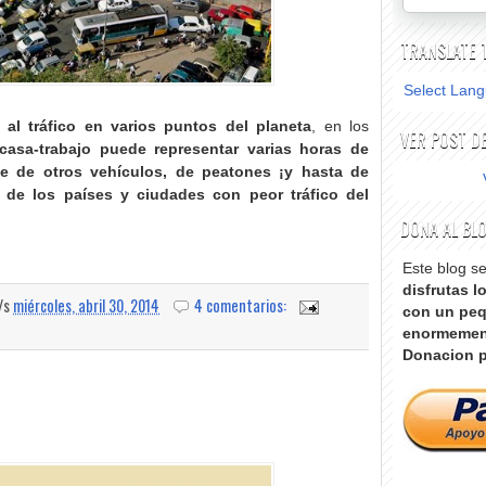
TRANSLATE 
Select Lan
a al tráfico en varios puntos del planeta
, en los
VER POST DE
-casa-trabajo puede representar varias horas de
e de otros vehículos, de peatones ¡y hasta de
 de los países y ciudades con peor tráfico del
DONA AL BL
Este blog s
disfrutas l
a/s
miércoles, abril 30, 2014
4 comentarios:
con un peq
enormemen
Donacion p