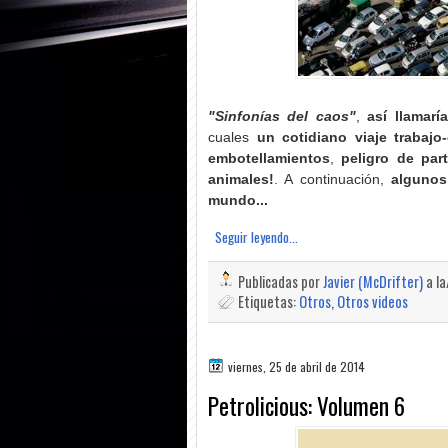
"Sinfonías del caos"
,
así llamarí
cuales
un cotidiano viaje trabajo
embotellamientos
,
peligro de part
animales!
. A continuación,
algunos
mundo...
Seguir leyendo...
Publicadas por
Javier (McDrifter)
a l
Etiquetas:
Otros
,
Otros videos
viernes, 25 de abril de 2014
Petrolicious: Volumen 6