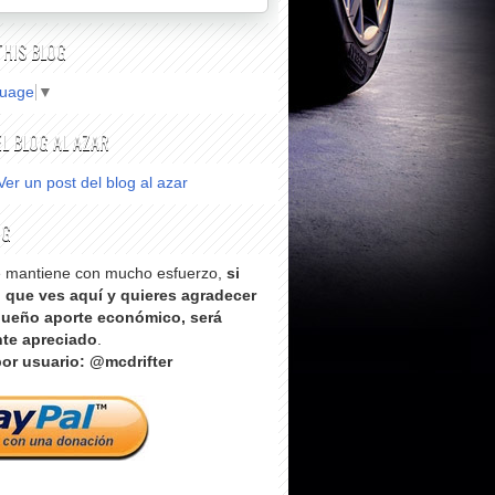
THIS BLOG
guage
▼
L BLOG AL AZAR
Ver un post del blog al azar
OG
e mantiene con mucho esfuerzo,
si
o que ves aquí y quieres agradecer
ueño aporte económico, será
te apreciado
.
or usuario: @mcdrifter