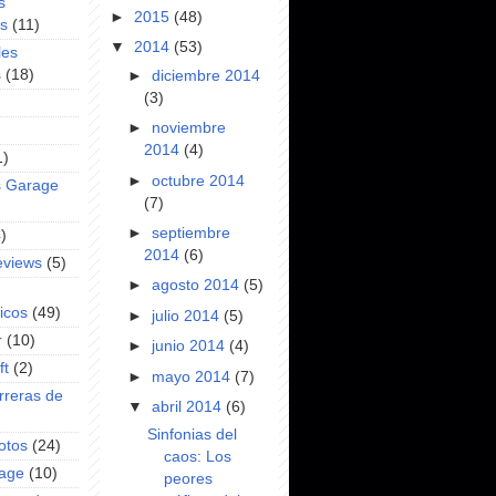
s
►
2015
(48)
es
(11)
▼
2014
(53)
les
s
(18)
►
diciembre 2014
(3)
►
noviembre
2014
(4)
1)
►
octubre 2014
s Garage
(7)
►
septiembre
)
2014
(6)
eviews
(5)
►
agosto 2014
(5)
icos
(49)
►
julio 2014
(5)
r
(10)
►
junio 2014
(4)
ft
(2)
►
mayo 2014
(7)
rreras de
▼
abril 2014
(6)
Sinfonias del
otos
(24)
caos: Los
rage
(10)
peores