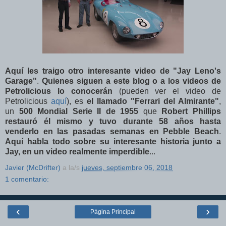
Aquí les traigo otro interesante video de "Jay Leno's
Garage"
.
Quienes siguen a este blog o a los videos de
Petrolicious lo conocerán
(pueden ver el video de
Petrolicious
aquí
), es
el llamado "Ferrari del Almirante"
,
un
500 Mondial Serie II de 1955
que
Robert Phillips
restauró él mismo y tuvo durante 58 años hasta
venderlo en las pasadas semanas en Pebble Beach
.
Aquí habla todo sobre su interesante historia junto a
Jay, en un video realmente imperdible
...
Javier (McDrifter)
a la/s
jueves, septiembre 06, 2018
1 comentario:
‹
›
Página Principal