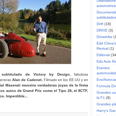
Diseñadore
automotric
Documenta
subtitulado
Drift
(18)
DRIVE
(3)
Drivetribe
(
Edd China'
Revival
(1)
Editorial
(34
Eds Auto R
Eventos
automovilist
 subtitulado de Victory by Design,
fabulosa
Evo/Autoca
carreras
Alan de Cadenet.
Filmado en los EE.UU y en
al Maserati muestra verdaderas joyas de la firma
Formula Dri
 los autos de Grand Prix como el Tipo 26, el 8CTF,
Grandes ca
os.
Imperdible...
la F1
(8)
Grandes pil
Harry's Ga