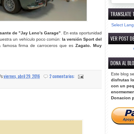
TRANSLATE 
Select Lan
esante de "Jay Leno's Garage"
. En esta oportunidad
VER POST DE
uestra un vehículo poco común:
la versión Sport del
a famosa firma de carroceros que es
Zagato. Muy
DONA AL BL
Este blog s
a/s
viernes, abril 29, 2016
2 comentarios:
disfrutas l
con un peq
enormemen
Donacion p