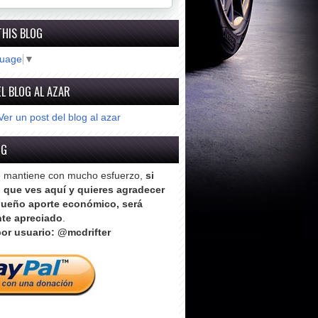
THIS BLOG
guage
▼
L BLOG AL AZAR
Ver un post del blog al azar
OG
e mantiene con mucho esfuerzo,
si
o que ves aquí y quieres agradecer
ueño aporte económico, será
te apreciado
.
or usuario: @mcdrifter