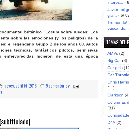
interes...
- 
Javier mil g
gra...
- 6/7/
Tremendo! T
buscando...
 documental británico "Locura sobre ruedas: Los
enta sobre las emociones (y los peligros) de la
TEMAS DEL 
lies: el legendario Grupo B de los años 80
. Autos
iones técnicas, fantásticos pilotos, permisivas
AMVs
(2)
es enfervorecidas hicieron de esta una época
Big Car
(8)
Car girls
(1
Car Throttl
Chris Harri
a/s
jueves, abril 14, 2016
9 comentarios:
(11)
os
Clarkson
(4
Columnas d
(31)
Curiosidad
(subtitulado)
D4A
(2)