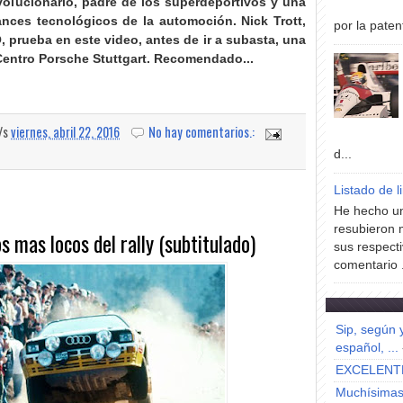
volucionario, padre de los superdeportivos y una
nces tecnológicos de la automoción. Nick Trott,
por la paten
O, prueba en este video, antes de ir a subasta, una
Centro Porsche Stuttgart. Recomendado...
a/s
viernes, abril 22, 2016
No hay comentarios.:
d...
Listado de l
He hecho un
resubieron 
s mas locos del rally (subtitulado)
sus respecti
comentario .
Sip, según 
español, ...
EXCELENT
Muchísimas 