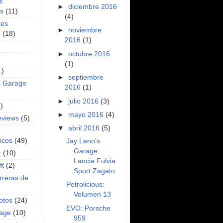
s
►
diciembre 2016
es
(11)
(4)
les
►
noviembre
s
(18)
2016
(1)
►
octubre 2016
(1)
1)
►
septiembre
s Garage
2016
(1)
►
julio 2016
(3)
)
►
mayo 2016
(4)
eviews
(5)
▼
abril 2016
(5)
icos
(49)
Jay Leno's
Garage:
r
(10)
Lancia Fulvia
ft
(2)
Sport Zagato
rreras de
Petrolicious:
Volumen 13
otos
(24)
EVO: Porsche
rage
(10)
959