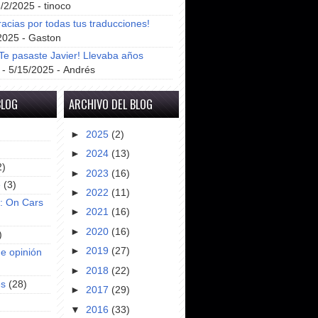
8/2/2025
- tinoco
racias por todas tus traducciones!
2025
- Gaston
e pasaste Javier! Llevaba años
- 5/15/2025
- Andrés
BLOG
ARCHIVO DEL BLOG
►
2025
(2)
►
2024
(13)
2)
►
2023
(16)
e
(3)
►
2022
(11)
s: On Cars
►
2021
(16)
►
2020
(16)
)
►
2019
(27)
e opinión
►
2018
(22)
es
(28)
►
2017
(29)
▼
2016
(33)