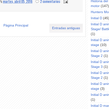
a/s
martes, abril 05, 2016
2 comentarios:
Historia de
motor
(147)
Hunters Mo
Initial D
(45
Initial D an
Página Principal
Entradas antiguas
Stage/ Battl
(1)
Initial D an
stage
(10)
Initial D an
Stage 2
(1)
Initial D an
Stage 3
(1)
Initial D an
Stage 2
(1)
Initial D an
stage
(3)
Initial D a
(1)
Initial D m