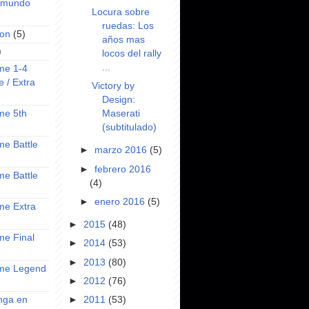
l mundo
Locura sobre
ruedas: Los
on
(5)
años mas
)
locos del rally
...
ime 1-4
e / Extra
Victory by
Design:
Maserati
ime 5th
(subtitulado)
ime Battle
►
marzo 2016
(5)
►
febrero 2016
ime Battle
(4)
►
enero 2016
(5)
ime Extra
►
2015
(48)
ime Final
►
2014
(53)
►
2013
(80)
nime Legend
►
2012
(76)
anga en
►
2011
(53)