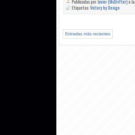
Publicadas por
Javier (McDrifter)
a l
Etiquetas:
Victory by Design
Entradas más recientes