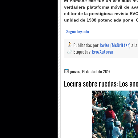
El Porsche 959 fue un vehículo re
verdadera plataforma móvil de ava
editor de la prestigiosa revista EV
unidad de 1988 potenciada por el 
Seguir leyendo...
Publicadas por
Javier (McDrifter)
a l
Etiquetas:
Evo/Autocar
jueves, 14 de abril de 2016
Locura sobre ruedas: Los año