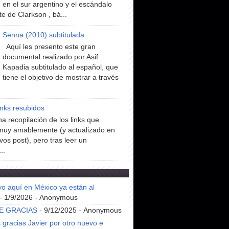
en el sur argentino y el escándalo
te de Clarkson , bá...
Senna (2010) subtitulada
Aquí les presento este gran
documental realizado por Asif
Kapadia subtitulado al español, que
tiene el objetivo de mostrar a través
inks resubidos
a recopilación de los links que
muy amablemente (y actualizado en
vos post), pero tras leer un
..
yo aquí en México ya están al
- 1/9/2026
- Anonymous
E GRACIAS
- 9/12/2025
- Anonymous
gracias Javier por otro nuevo e