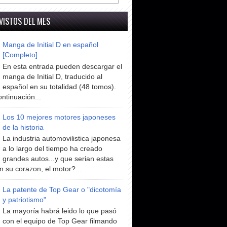
VISTOS DEL MES
Manga de Initial D en español
[Completo]
En esta entrada pueden descargar el
manga de Initial D, traducido al
español en su totalidad (48 tomos).
ntinuación...
Los 10 mejores motores japoneses
de la historia
La industria automovilistica japonesa
a lo largo del tiempo ha creado
grandes autos...y que serian estas
n su corazon, el motor?...
La patente de Top Gear o "dicotomía
y patriotismo"
La mayoría habrá leido lo que pasó
con el equipo de Top Gear filmando