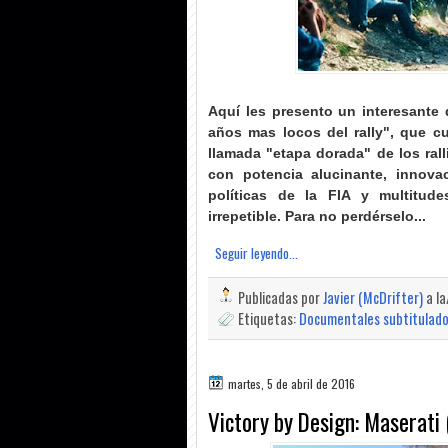
Aquí les presento un interesante
años mas locos del rally", que cu
llamada "etapa dorada" de los ral
con potencia alucinante, innovac
políticas de la FIA y multitud
irrepetible. Para no perdérselo
...
Seguir leyendo...
Publicadas por
Javier (McDrifter)
a l
Etiquetas:
Documentales subtitulad
martes, 5 de abril de 2016
Victory by Design: Maserati 