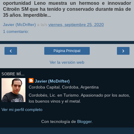
oportunidad Leno muestra un hermoso e innovador
Citroën SM que ha tenido y conservado durante más de
35 años. Imperdible...
Javier (McDrifter)
a la/s
viernes, septiembre 25, 2020
1 comentario:
‹
›
Página Principal
Ver la versión web
SOBRE MÍ...
Javier (McDrifter)
Cordoba Capital, Cordoba, Argentina
Cordobés, Lic. en Turismo. Apasionado por los autos,
los buenos vinos y el metal.
Ver mi perfil completo
Con tecnología de
Blogger
.