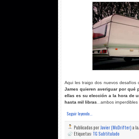
Aqui les traigo dos nuevos desafíos 
James quieren averiguar por qué 
ellas es su elección a la hora de
hasta mil libras
...ambos imperdibles
Seguir leyendo...
Publicadas por
Javier (McDrifter)
a l
Etiquetas:
TG Subtitulado