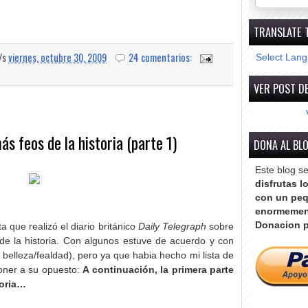
TRANSLATE 
a/s
viernes, octubre 30, 2009
24 comentarios:
Select Lan
VER POST DE
ás feos de la historia (parte 1)
DONA AL BL
Este blog s
disfrutas l
con un peq
enormemen
Donacion p
 que realizó el diario británico
Daily Telegraph
sobre
de la historia. Con algunos estuve de acuerdo y con
 belleza/fealdad), pero ya que habia hecho mi lista de
oner a su opuesto:
A continuación, la primera parte
toria…