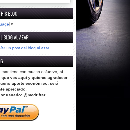
THIS BLOG
guage
▼
L BLOG AL AZAR
Ver un post del blog al azar
OG
e mantiene con mucho esfuerzo,
si
o que ves aquí y quieres agradecer
ueño aporte económico, será
te apreciado
.
or usuario: @mcdrifter