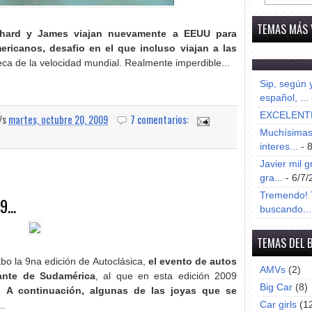
TEMAS MÁS 
chard y James viajan nuevamente a EEUU para
ricanos, desafio en el que incluso viajan a las
eca de la velocidad mundial. Realmente imperdible...
Sip, según 
español, ...
EXCELENT
a/s
martes, octubre 20, 2009
7 comentarios:
Muchísimas 
interes...
- 
Javier mil g
gra...
- 6/7/
Tremendo! T
...
buscando...
TEMAS DEL 
bo la 9na edición de Autoclásica,
el evento de autos
AMVs
(2)
tante de Sudamérica
, al que en esta edición 2009
Big Car
(8)
s.
A continuación, algunas de las joyas que se
Car girls
(1
..