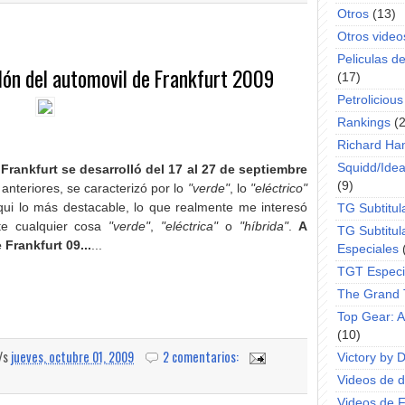
Otros
(13)
Otros video
Peliculas d
alón del automovil de Frankfurt 2009
(17)
Petrolicious
Rankings
(
Richard H
Squidd/Idea
Frankfurt se desarrolló del 17 al 27 de septiembre
(9)
nteriores, se caracterizó por lo
"verde"
, lo
"eléctrico"
qui lo más destacable, lo que realmente me interesó
TG Subtitul
nte cualquier cosa
"verde"
,
"eléctrica"
o
"híbrida"
.
A
TG Subtitul
 Frankfurt 09...
...
Especiales
TGT Especi
The Grand 
Top Gear: 
(10)
a/s
jueves, octubre 01, 2009
2 comentarios:
Victory by 
Videos de dr
Videos de 