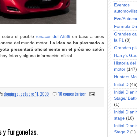
Eventos
automovilist
Evo/Autoca
Formula Dri
Grandes ca
 sobre el posible
renacer del AE86
en base a unos
la F1
(8)
aponesa del mundo motor.
La idea se ha plasmado a
Grandes pil
yota presentará oficialmente en el próximo salón
Harry's Ga
hay fotos y alguna información oficial...
Historia de
motor
(147)
Hunters Mo
Initial D
(45
Initial D an
a/s
domingo, octubre 11, 2009
10 comentarios:
Stage/ Battl
(1)
Initial D an
stage
(10)
Initial D an
s y Furgonetas!
Stage 2
(1)