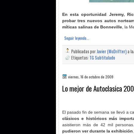
En esta oportunidad Jeremy, Ri
probar tres nuevos autos norteame
míticas salinas de Bonneville
, la M
Seguir leyendo...
Publicadas por
Javier (McDrifter)
a l
Etiquetas:
TG Subtitulado
viernes, 16 de octubre de 2009
Lo mejor de Autoclasica 2009
El pasado fin de semana se llevó a ca
clásicos e históricos más impor
asistieron más de 42 mil persona
pudieron ver durante la exhibición
.