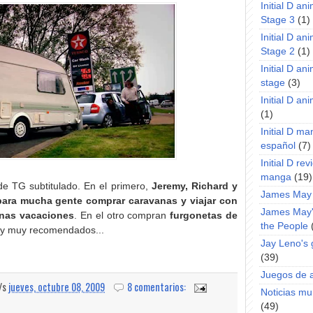
Initial D an
Stage 3
(1)
Initial D an
Stage 2
(1)
Initial D an
stage
(3)
Initial D a
(1)
Initial D m
español
(7)
Initial D rev
manga
(19)
de TG subtitulado. En el primero,
Jeremy, Richard y
James May
para mucha gente comprar caravanas y viajar con
James May'
 unas vacaciones
. En el otro compran
furgonetas de
the People
 y muy recomendados...
Jay Leno's
(39)
Juegos de 
a/s
jueves, octubre 08, 2009
8 comentarios:
Noticias m
(49)