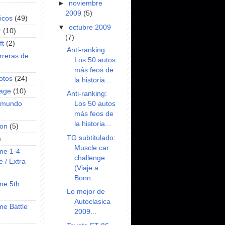
►
noviembre
2009
(5)
icos
(49)
▼
octubre 2009
r
(10)
(7)
ft
(2)
Anti-ranking:
rreras de
Los 50 autos
más feos de
otos
(24)
la historia...
rage
(10)
Anti-ranking:
Los 50 autos
l mundo
más feos de
la historia...
on
(5)
TG subtitulado:
)
Muscle car
ime 1-4
challenge
e / Extra
(Viaje a
Bonn...
ime 5th
Lo mejor de
Autoclasica
ime Battle
2009...