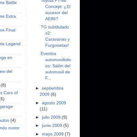
Toyota FT-86
ime Battle
Concept: ¿El
sucesor del
ime Extra
AE86?
TG subtitulado
ime Final
x2:
Caravanas y
nime Legend
Furgonetas!
Eventos
anga en
automovilistic
os: Salón del
iew del
automovil de
F...
(8)
►
septiembre
s Cars of
2009
(6)
(6)
►
agosto 2009
 garage
(11)
►
julio 2009
(9)
autos
(4)
►
junio 2009
(5)
undo motor
►
mayo 2009
(7)