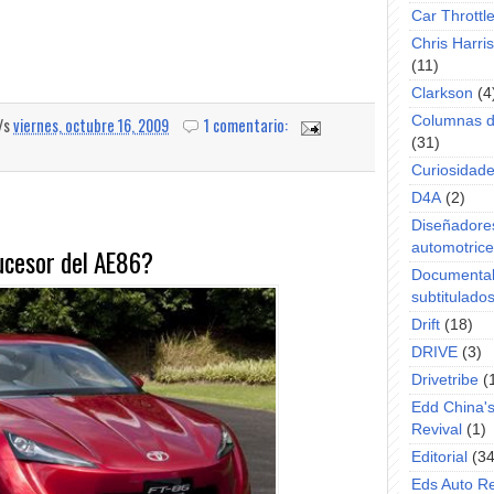
Car Throttl
Chris Harri
(11)
Clarkson
(4
Columnas d
a/s
viernes, octubre 16, 2009
1 comentario:
(31)
Curiosidad
D4A
(2)
Diseñadore
automotric
ucesor del AE86?
Documenta
subtitulado
Drift
(18)
DRIVE
(3)
Drivetribe
(
Edd China'
Revival
(1)
Editorial
(34
Eds Auto R