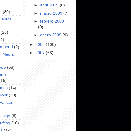
►
abril 2009
(6)
s
(80)
►
marzo 2009
(7)
e autos
►
febrero 2009
(9)
(26)
►
enero 2009
(9)
24)
►
2008
(100)
ammond
(2)
►
2007
(68)
l Media
ado
(58)
ado:
(15)
ales
(14)
Tour
(30)
Avances
Design
(8)
ifting
(16)
F1
(17)