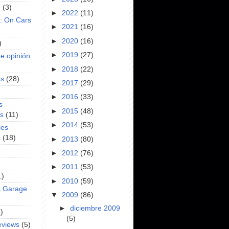
e
(3)
►
2022
(11)
s: On Cars
►
2021
(16)
►
2020
(16)
)
►
2019
(27)
e opinión
►
2018
(22)
es
(28)
►
2017
(29)
►
2016
(33)
s
►
2015
(48)
es
(11)
►
2014
(53)
les
s
(18)
►
2013
(80)
►
2012
(76)
►
2011
(53)
1)
►
2010
(59)
s Garage
▼
2009
(86)
►
diciembre 2009
)
(5)
eviews
(5)