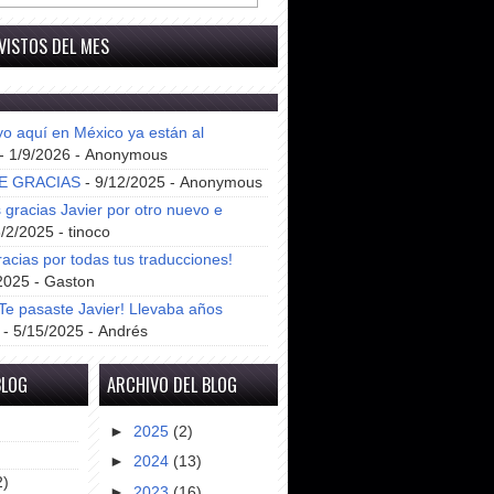
VISTOS DEL MES
yo aquí en México ya están al
- 1/9/2026
- Anonymous
E GRACIAS
- 9/12/2025
- Anonymous
gracias Javier por otro nuevo e
8/2/2025
- tinoco
racias por todas tus traducciones!
2025
- Gaston
e pasaste Javier! Llevaba años
- 5/15/2025
- Andrés
BLOG
ARCHIVO DEL BLOG
►
2025
(2)
►
2024
(13)
2)
►
2023
(16)