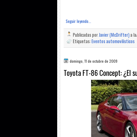
Seguir leyendo...
Publicadas por
Javier (McDrifter)
a l
Etiquetas:
Eventos automovilisticos
domingo, 11 de octubre de 2009
Toyota FT-86 Concept: ¿El s