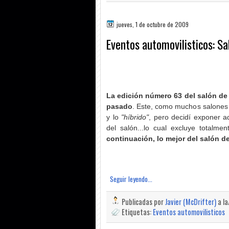
jueves, 1 de octubre de 2009
Eventos automovilisticos: S
La edición número 63 del salón de 
pasado
. Este, como muchos salones a
y lo
"híbrido"
, pero decidí exponer a
del salón...lo cual excluye totalme
continuación, lo mejor del salón de
Seguir leyendo...
Publicadas por
Javier (McDrifter)
a l
Etiquetas:
Eventos automovilisticos