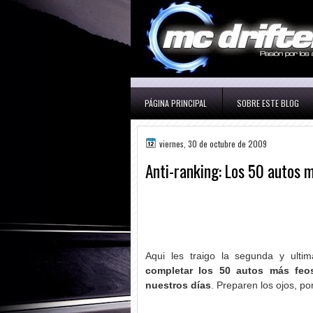
PÁGINA PRINCIPAL
SOBRE ESTE BLOG
viernes, 30 de octubre de 2009
Anti-ranking: Los 50 autos m
Aqui les traigo la segunda y ulti
completar los 50 autos más feos
nuestros días
. Preparen los ojos, por