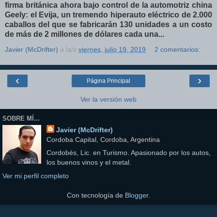
firma británica ahora bajo control de la automotriz china
Geely: el Evija, un tremendo hiperauto eléctrico de 2.000
caballos del que se fabricarán 130 unidades a un costo
de más de 2 millones de dólares cada una...
Javier (McDrifter)
a la/s
viernes, julio 19, 2019
2 comentarios:
‹
›
Página Principal
Ver la versión web
SOBRE MÍ...
Javier (McDrifter)
Cordoba Capital, Cordoba, Argentina
Cordobés, Lic. en Turismo. Apasionado por los autos,
los buenos vinos y el metal.
Ver mi perfil completo
Con tecnología de
Blogger
.