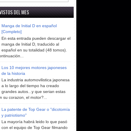
VISTOS DEL MES
Manga de Initial D en español
[Completo]
En esta entrada pueden descargar el
manga de Initial D, traducido al
español en su totalidad (48 tomos).
ntinuación...
Los 10 mejores motores japoneses
de la historia
La industria automovilistica japonesa
a lo largo del tiempo ha creado
grandes autos...y que serian estas
n su corazon, el motor?...
La patente de Top Gear o "dicotomía
y patriotismo"
La mayoría habrá leido lo que pasó
con el equipo de Top Gear filmando