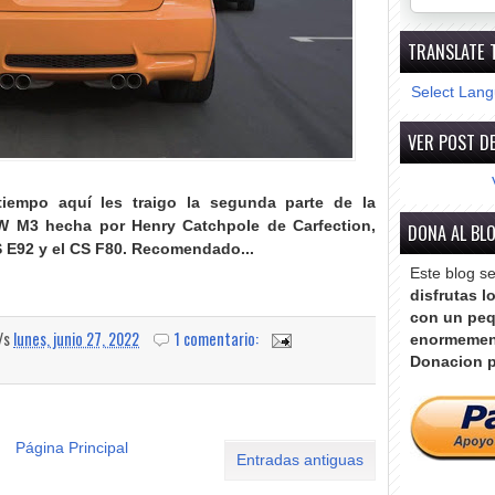
TRANSLATE 
Select Lan
VER POST DE
iempo aquí les traigo la segunda parte de la
W M3 hecha por Henry Catchpole de Carfection,
DONA AL BL
 E92 y el CS F80. Recomendado...
Este blog s
disfrutas l
con un peq
a/s
lunes, junio 27, 2022
1 comentario:
enormemen
Donacion p
Página Principal
Entradas antiguas