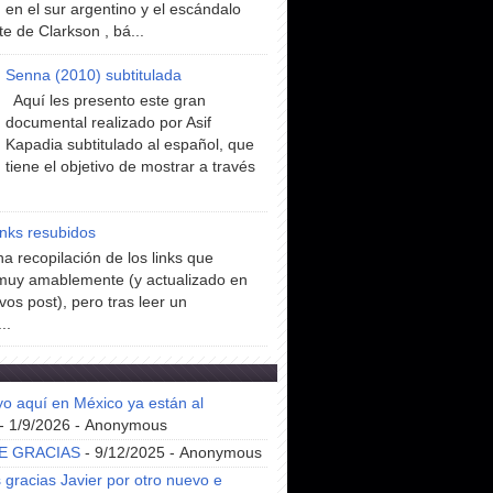
en el sur argentino y el escándalo
te de Clarkson , bá...
Senna (2010) subtitulada
Aquí les presento este gran
documental realizado por Asif
Kapadia subtitulado al español, que
tiene el objetivo de mostrar a través
inks resubidos
a recopilación de los links que
muy amablemente (y actualizado en
vos post), pero tras leer un
..
yo aquí en México ya están al
- 1/9/2026
- Anonymous
E GRACIAS
- 9/12/2025
- Anonymous
gracias Javier por otro nuevo e