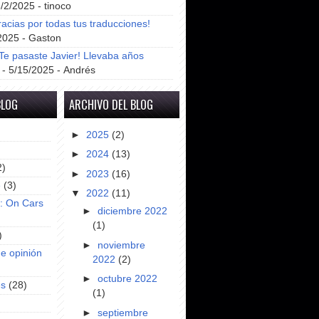
8/2/2025
- tinoco
racias por todas tus traducciones!
2025
- Gaston
e pasaste Javier! Llevaba años
- 5/15/2025
- Andrés
BLOG
ARCHIVO DEL BLOG
►
2025
(2)
►
2024
(13)
2)
►
2023
(16)
e
(3)
▼
2022
(11)
s: On Cars
►
diciembre 2022
(1)
)
►
noviembre
e opinión
2022
(2)
►
octubre 2022
es
(28)
(1)
►
septiembre