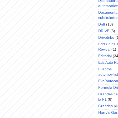
Diseñadore
automotric
Documenta
subtitulado
Drift
(18)
DRIVE
(3)
Drivetribe
(
Edd China'
Revival
(1)
Editorial
(34
Eds Auto R
Eventos
automovilist
Evo/Autoca
Formula Dri
Grandes ca
la F1
(8)
Grandes pil
Harry's Ga