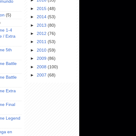
►
2016
(33)
l mundo
►
2015
(48)
on
(5)
►
2014
(53)
)
►
2013
(80)
ime 1-4
►
2012
(76)
e / Extra
►
2011
(53)
ime 5th
►
2010
(59)
►
2009
(86)
ime Battle
►
2008
(100)
►
2007
(68)
ime Battle
ime Extra
ime Final
nime Legend
anga en