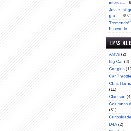
interes...
- 
Javier mil g
gra...
- 6/7/
Tremendo! T
buscando...
TEMAS DEL 
AMVs
(2)
Big Car
(8)
Car girls
(1
Car Throttl
Chris Harri
(11)
Clarkson
(4
Columnas d
(31)
Curiosidad
D4A
(2)