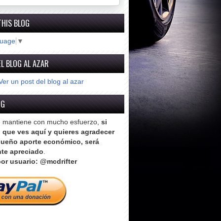
THIS BLOG
guage
▼
L BLOG AL AZAR
Ver un post del blog al azar
OG
e mantiene con mucho esfuerzo,
si
o que ves aquí y quieres agradecer
ueño aporte económico, será
te apreciado
.
or usuario: @mcdrifter