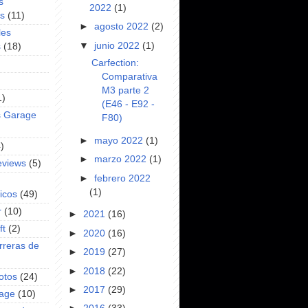
s
2022
(1)
es
(11)
►
agosto 2022
(2)
les
▼
junio 2022
(1)
s
(18)
Carfection:
Comparativa
M3 parte 2
1)
(E46 - E92 -
s Garage
F80)
►
mayo 2022
(1)
)
►
marzo 2022
(1)
eviews
(5)
►
febrero 2022
(1)
icos
(49)
r
(10)
►
2021
(16)
ft
(2)
►
2020
(16)
rreras de
►
2019
(27)
►
2018
(22)
otos
(24)
►
2017
(29)
rage
(10)