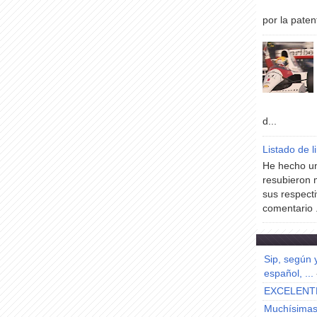
por la paten
d...
Listado de l
He hecho un
resubieron 
sus respecti
comentario .
Sip, según 
español, ...
EXCELENT
Muchísimas 