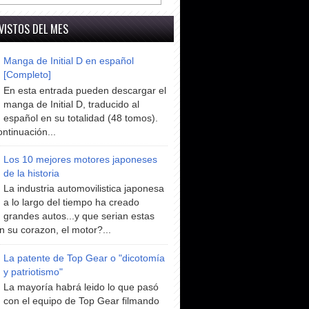
VISTOS DEL MES
Manga de Initial D en español
[Completo]
En esta entrada pueden descargar el
manga de Initial D, traducido al
español en su totalidad (48 tomos).
ntinuación...
Los 10 mejores motores japoneses
de la historia
La industria automovilistica japonesa
a lo largo del tiempo ha creado
grandes autos...y que serian estas
n su corazon, el motor?...
La patente de Top Gear o "dicotomía
y patriotismo"
La mayoría habrá leido lo que pasó
con el equipo de Top Gear filmando