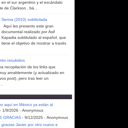
en el sur argentino y el escándalo
te de Clarkson , bá...
Senna (2010) subtitulada
Aquí les presento este gran
documental realizado por Asif
Kapadia subtitulado al español, que
tiene el objetivo de mostrar a través
inks resubidos
a recopilación de los links que
muy amablemente (y actualizado en
vos post), pero tras leer un
..
yo aquí en México ya están al
- 1/9/2026
- Anonymous
E GRACIAS
- 9/12/2025
- Anonymous
gracias Javier por otro nuevo e