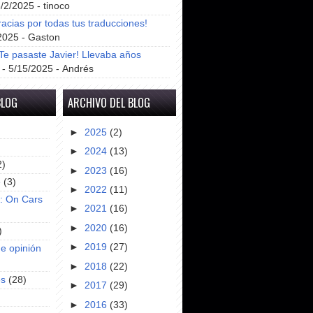
8/2/2025
- tinoco
racias por todas tus traducciones!
2025
- Gaston
e pasaste Javier! Llevaba años
- 5/15/2025
- Andrés
BLOG
ARCHIVO DEL BLOG
►
2025
(2)
►
2024
(13)
2)
►
2023
(16)
e
(3)
►
2022
(11)
s: On Cars
►
2021
(16)
►
2020
(16)
)
►
2019
(27)
e opinión
►
2018
(22)
es
(28)
►
2017
(29)
►
2016
(33)