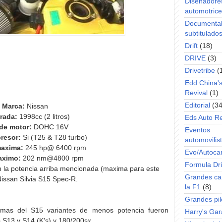
Diseñadore
automotric
Documenta
subtitulado
Drift
(18)
DRIVE
(3)
Drivetribe
(
Edd China'
Revival
(1)
Editorial
(34
Marca:
Nissan
drada:
1998cc (2 litros)
Eds Auto R
de motor:
DOHC 16V
Eventos
resor:
Si (T25 & T28 turbo)
automovilist
maxima:
245 hp@ 6400 rpm
Evo/Autoca
aximo:
202 nm@4800 rpm
Formula Dri
la potencia arriba mencionada (maxima para este
Grandes ca
Nissan Silvia S15 Spec-R.
la F1
(8)
Grandes pil
mas del S15 variantes de menos potencia fueron
Harry's Ga
os S13 y S14 (K's) y 180/200sx