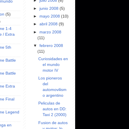
►
julio 2008
(6)
l mundo
►
junio 2008
(5)
on
(5)
►
mayo 2008
(10)
)
►
abril 2008
(9)
ime 1-4
►
marzo 2008
e / Extra
(11)
▼
febrero 2008
ime 5th
(11)
Curiosidades en
ime Battle
el mundo
motor IV
ime Battle
Los pioneros
del
ime Extra
automovilism
o argentino
ime Final
Peliculas de
autos en DD:
nime Legend
Taxi 2 (2000)
Fusion de autos
anga en
y motos: lo