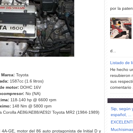
por la paten
d...
Listado de l
He hecho un
Marca:
Toyota
resubieron 
rada:
1587cc (1.6 litros)
sus respecti
de motor:
DOHC 16V
comentario .
ocompresor:
No (NA)
xima:
118-140 hp @ 6600 rpm
ximo:
148 Nm @ 5800 rpm
Sip, según 
a Corolla AE86/AE88/AE92/ Toyota MR2 (1984-1989)
español, ...
EXCELENT
Muchísimas 
A-GE, motor del 86 auto protagonista de Initial D y