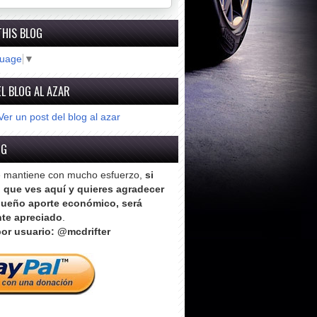
THIS BLOG
guage
▼
L BLOG AL AZAR
Ver un post del blog al azar
OG
e mantiene con mucho esfuerzo,
si
o que ves aquí y quieres agradecer
ueño aporte económico, será
te apreciado
.
or usuario: @mcdrifter