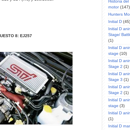
Historia de
motor
(147)
Hunters Mo
Initial D
(45
Initial D an
Stage/ Battl
UESTO 8: EJ257
(1)
Initial D an
stage
(10)
Initial D an
Stage 2
(1)
Initial D an
Stage 3
(1)
Initial D an
Stage 2
(1)
Initial D an
stage
(3)
Initial D a
(1)
Initial D m