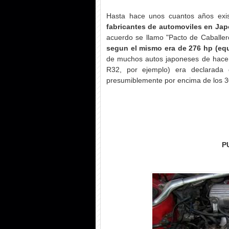
Hasta hace unos cuantos años exi
fabricantes de automoviles en Jap
acuerdo se llamo "Pacto de Caballe
segun el mismo era de 276 hp (equ
de muchos autos japoneses de hace
R32, por ejemplo) era declarada 
presumiblemente por encima de los 3
P