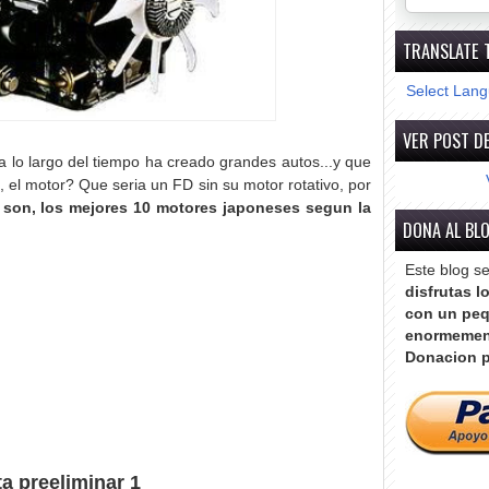
TRANSLATE 
Select Lan
VER POST DE
 a lo largo del tiempo ha creado grandes autos...y que
 el motor? Que seria un FD sin su motor rotativo, por
s son, los mejores 10 motores japoneses segun la
DONA AL BL
Este blog s
disfrutas l
con un peq
enormemen
Donacion p
a preeliminar 1