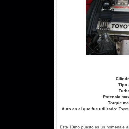
Cilind
Tipo 
Turb
Potencia ma
Torque ma
Auto en el que fue utilizado:
Toyot
Este 10mo puesto es un homenaje al 4