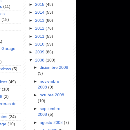
s
►
2015
(48)
es
(11)
►
2014
(53)
les
s
(18)
►
2013
(80)
►
2012
(76)
►
2011
(53)
1)
►
2010
(59)
s Garage
►
2009
(86)
▼
2008
(100)
)
►
diciembre 2008
eviews
(5)
(9)
►
noviembre
icos
(49)
2008
(9)
r
(10)
►
octubre 2008
ft
(2)
(10)
rreras de
►
septiembre
2008
(5)
otos
(24)
►
agosto 2008
(7)
rage
(10)