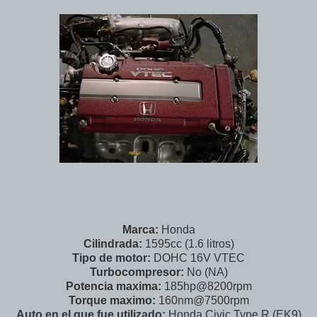
Marca:
Honda
Cilindrada:
1595cc (1.6 litros)
Tipo de motor:
DOHC 16V VTEC
Turbocompresor:
No (NA)
Potencia maxima:
185hp@8200rpm
Torque maximo:
160nm@7500rpm
Auto en el que fue utilizado:
Honda Civic Type R (EK9)