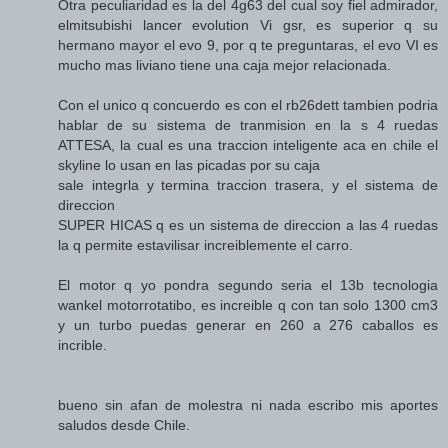
Otra peculiaridad es la del 4g63 del cual soy fiel admirador,
elmitsubishi lancer evolution Vi gsr, es superior q su
hermano mayor el evo 9, por q te preguntaras, el evo VI es
mucho mas liviano tiene una caja mejor relacionada.
Con el unico q concuerdo es con el rb26dett tambien podria
hablar de su sistema de tranmision en la s 4 ruedas
ATTESA, la cual es una traccion inteligente aca en chile el
skyline lo usan en las picadas por su caja
sale integrla y termina traccion trasera, y el sistema de
direccion
SUPER HICAS q es un sistema de direccion a las 4 ruedas
la q permite estavilisar increiblemente el carro.
El motor q yo pondra segundo seria el 13b tecnologia
wankel motorrotatibo, es increible q con tan solo 1300 cm3
y un turbo puedas generar en 260 a 276 caballos es
incrible.
bueno sin afan de molestra ni nada escribo mis aportes
saludos desde Chile.