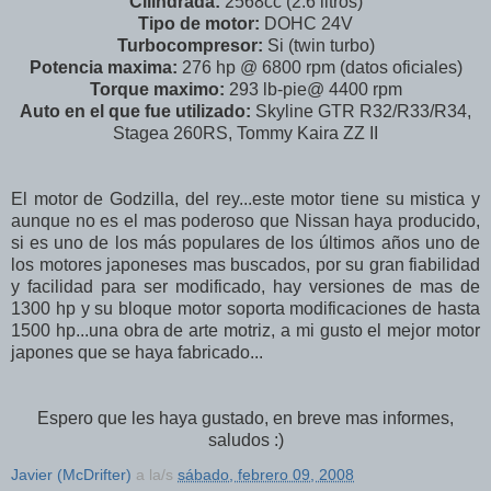
Cilindrada:
2568cc (2.6 litros)
Tipo de motor:
DOHC 24V
Turbocompresor:
Si (twin turbo)
Potencia maxima:
276 hp @ 6800 rpm (datos oficiales)
Torque maximo:
293 lb-pie@ 4400 rpm
Auto en el que fue utilizado:
Skyline GTR R32/R33/R34,
Stagea 260RS, Tommy Kaira ZZ II
El motor de Godzilla, del rey...este motor tiene su mistica y
aunque no es el mas poderoso que Nissan haya producido,
si es uno de los más populares de los últimos años uno de
los motores japoneses mas buscados, por su gran fiabilidad
y facilidad para ser modificado, hay versiones de mas de
1300 hp y su bloque motor soporta modificaciones de hasta
1500 hp...una obra de arte motriz, a mi gusto el mejor motor
japones que se haya fabricado...
Espero que les haya gustado, en breve mas informes,
saludos :)
Javier (McDrifter)
a la/s
sábado, febrero 09, 2008