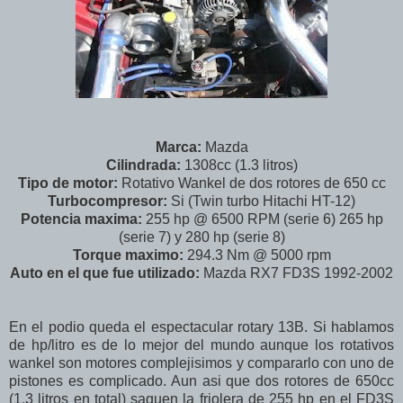
Marca:
Mazda
Cilindrada:
1308cc (1.3 litros)
Tipo de motor:
Rotativo Wankel de dos rotores de 650 cc
Turbocompresor:
Si (Twin turbo Hitachi HT-12)
Potencia maxima:
255 hp @ 6500 RPM (serie 6) 265 hp
(serie 7) y 280 hp (serie 8)
Torque maximo:
294.3 Nm @ 5000 rpm
Auto en el que fue utilizado:
Mazda RX7 FD3S 1992-2002
En el podio queda el espectacular rotary 13B. Si hablamos
de hp/litro es de lo mejor del mundo aunque los rotativos
wankel son motores complejisimos y compararlo con uno de
pistones es complicado. Aun asi que dos rotores de 650cc
(1.3 litros en total) saquen la friolera de 255 hp en el FD3S