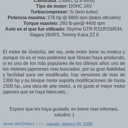
Cilindrada:
2568cc (2.6 litros)
Tipo de motor:
DOHC 24V
Turbocompresor:
Si (twin turbo)
Potencia maxima:
276 hp @ 6800 rpm (datos oficiales)
Torque maximo:
293 lb-pie@ 4400 rpm
Auto en el que fue utilizado:
Skyline GTR R32/R33/R34,
Stagea 260RS, Tommy Kaira ZZ II
El motor de Godzilla, del rey...este motor tiene su mistica y
aunque no es el mas poderoso que Nissan haya producido,
si es uno de los más populares de los últimos años uno de
los motores japoneses mas buscados, por su gran fiabilidad
y facilidad para ser modificado, hay versiones de mas de
1300 hp y su bloque motor soporta modificaciones de hasta
1500 hp...una obra de arte motriz, a mi gusto el mejor motor
japones que se haya fabricado...
Espero que les haya gustado, en breve mas informes,
saludos :)
Javier (McDrifter)
a la/s
sábado, febrero 09, 2008