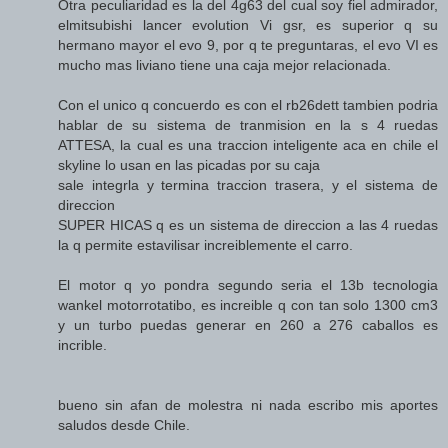
Otra peculiaridad es la del 4g63 del cual soy fiel admirador,
elmitsubishi lancer evolution Vi gsr, es superior q su
hermano mayor el evo 9, por q te preguntaras, el evo VI es
mucho mas liviano tiene una caja mejor relacionada.
Con el unico q concuerdo es con el rb26dett tambien podria
hablar de su sistema de tranmision en la s 4 ruedas
ATTESA, la cual es una traccion inteligente aca en chile el
skyline lo usan en las picadas por su caja
sale integrla y termina traccion trasera, y el sistema de
direccion
SUPER HICAS q es un sistema de direccion a las 4 ruedas
la q permite estavilisar increiblemente el carro.
El motor q yo pondra segundo seria el 13b tecnologia
wankel motorrotatibo, es increible q con tan solo 1300 cm3
y un turbo puedas generar en 260 a 276 caballos es
incrible.
bueno sin afan de molestra ni nada escribo mis aportes
saludos desde Chile.