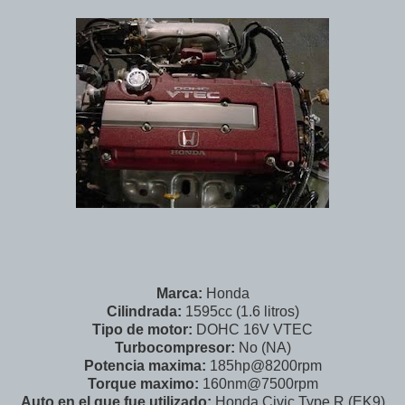
Marca:
Honda
Cilindrada:
1595cc (1.6 litros)
Tipo de motor:
DOHC 16V VTEC
Turbocompresor:
No (NA)
Potencia maxima:
185hp@8200rpm
Torque maximo:
160nm@7500rpm
Auto en el que fue utilizado:
Honda Civic Type R (EK9)