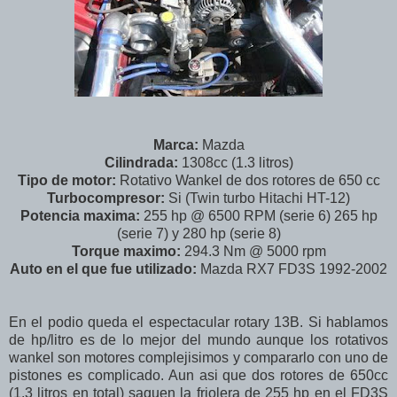
Marca:
Mazda
Cilindrada:
1308cc (1.3 litros)
Tipo de motor:
Rotativo Wankel de dos rotores de 650 cc
Turbocompresor:
Si (Twin turbo Hitachi HT-12)
Potencia maxima:
255 hp @ 6500 RPM (serie 6) 265 hp
(serie 7) y 280 hp (serie 8)
Torque maximo:
294.3 Nm @ 5000 rpm
Auto en el que fue utilizado:
Mazda RX7 FD3S 1992-2002
En el podio queda el espectacular rotary 13B. Si hablamos
de hp/litro es de lo mejor del mundo aunque los rotativos
wankel son motores complejisimos y compararlo con uno de
pistones es complicado. Aun asi que dos rotores de 650cc
(1.3 litros en total) saquen la friolera de 255 hp en el FD3S