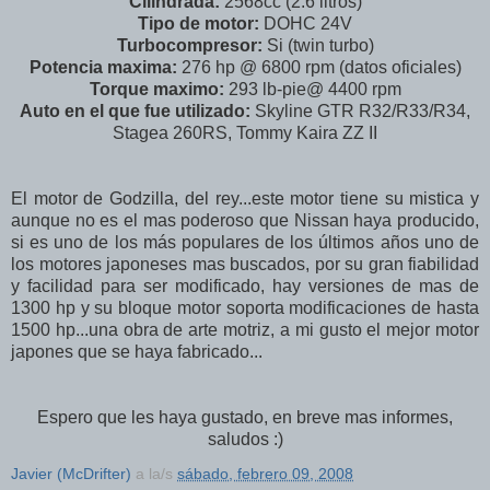
Cilindrada:
2568cc (2.6 litros)
Tipo de motor:
DOHC 24V
Turbocompresor:
Si (twin turbo)
Potencia maxima:
276 hp @ 6800 rpm (datos oficiales)
Torque maximo:
293 lb-pie@ 4400 rpm
Auto en el que fue utilizado:
Skyline GTR R32/R33/R34,
Stagea 260RS, Tommy Kaira ZZ II
El motor de Godzilla, del rey...este motor tiene su mistica y
aunque no es el mas poderoso que Nissan haya producido,
si es uno de los más populares de los últimos años uno de
los motores japoneses mas buscados, por su gran fiabilidad
y facilidad para ser modificado, hay versiones de mas de
1300 hp y su bloque motor soporta modificaciones de hasta
1500 hp...una obra de arte motriz, a mi gusto el mejor motor
japones que se haya fabricado...
Espero que les haya gustado, en breve mas informes,
saludos :)
Javier (McDrifter)
a la/s
sábado, febrero 09, 2008