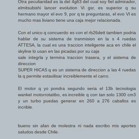
Otra peculiaridad es la del 4g63 del cual soy fiel admirador,
elmitsubishi lancer evolution Vi gsr, es superior q su
hermano mayor el evo 9, por q te preguntaras, el evo VI es
mucho mas liviano tiene una caja mejor relacionada.
Con el unico q concuerdo es con el rb26dett tambien podria
hablar de su sistema de tranmision en la s 4 ruedas
ATTESA, la cual es una traccion inteligente aca en chile el
skyline lo usan en las picadas por su caja
sale integrla y termina traccion trasera, y el sistema de
direccion
SUPER HICAS q es un sistema de direccion a las 4 ruedas
la q permite estavilisar increiblemente el carro.
El motor q yo pondra segundo seria el 13b tecnologia
wankel motorrotatibo, es increible q con tan solo 1300 cm3
y un turbo puedas generar en 260 a 276 caballos es
incrible.
bueno sin afan de molestra ni nada escribo mis aportes
saludos desde Chile.