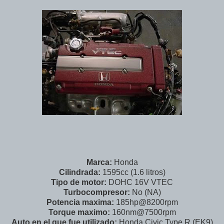
Marca:
Honda
Cilindrada:
1595cc (1.6 litros)
Tipo de motor:
DOHC 16V VTEC
Turbocompresor:
No (NA)
Potencia maxima:
185hp@8200rpm
Torque maximo:
160nm@7500rpm
Auto en el que fue utilizado:
Honda Civic Type R (EK9)