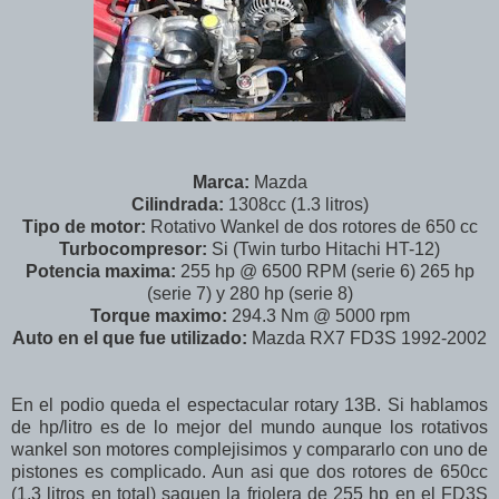
Marca:
Mazda
Cilindrada:
1308cc (1.3 litros)
Tipo de motor:
Rotativo Wankel de dos rotores de 650 cc
Turbocompresor:
Si (Twin turbo Hitachi HT-12)
Potencia maxima:
255 hp @ 6500 RPM (serie 6) 265 hp
(serie 7) y 280 hp (serie 8)
Torque maximo:
294.3 Nm @ 5000 rpm
Auto en el que fue utilizado:
Mazda RX7 FD3S 1992-2002
En el podio queda el espectacular rotary 13B. Si hablamos
de hp/litro es de lo mejor del mundo aunque los rotativos
wankel son motores complejisimos y compararlo con uno de
pistones es complicado. Aun asi que dos rotores de 650cc
(1.3 litros en total) saquen la friolera de 255 hp en el FD3S