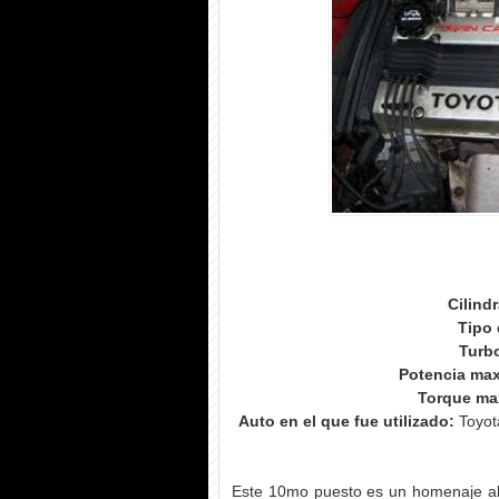
Cilind
Tipo 
Turb
Potencia ma
Torque ma
Auto en el que fue utilizado:
Toyot
Este 10mo puesto es un homenaje al 4