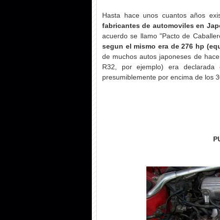
Hasta hace unos cuantos años exi
fabricantes de automoviles en Jap
acuerdo se llamo "Pacto de Caballe
segun el mismo era de 276 hp (equ
de muchos autos japoneses de hace
R32, por ejemplo) era declarada 
presumiblemente por encima de los 3
P