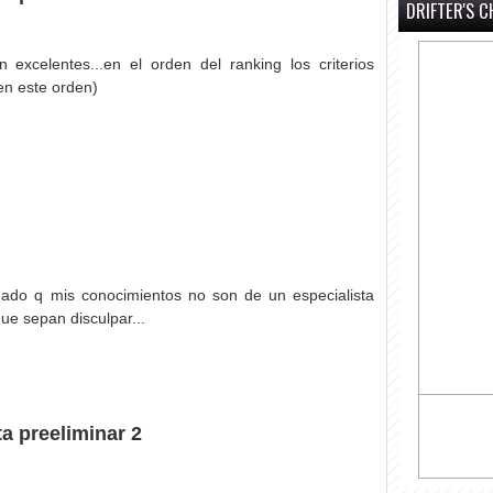
DRIFTER'S C
 excelentes...en el orden del ranking los criterios
en este orden)
ado q mis conocimientos no son de un especialista
ue sepan disculpar...
a preeliminar 2