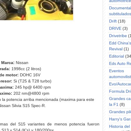
automotric
Documenta
subtitulado
Drift
(18)
DRIVE
(3)
Drivetribe
(
Edd China'
Revival
(1)
Editorial
(34
Marca:
Nissan
Eds Auto R
drada:
1998cc (2 litros)
Eventos
de motor:
DOHC 16V
automovilist
resor:
Si (T25 & T28 turbo)
Evo/Autoca
maxima:
245 hp@ 6400 rpm
Formula Dri
aximo:
202 nm@4800 rpm
Grandes ca
la potencia arriba mencionada (maxima para este
la F1
(8)
Nissan Silvia S15 Spec-R.
Grandes pil
Harry's Ga
mas del S15 variantes de menos potencia fueron
Historia de
os S13 y S14 (K's) y 180/200sx