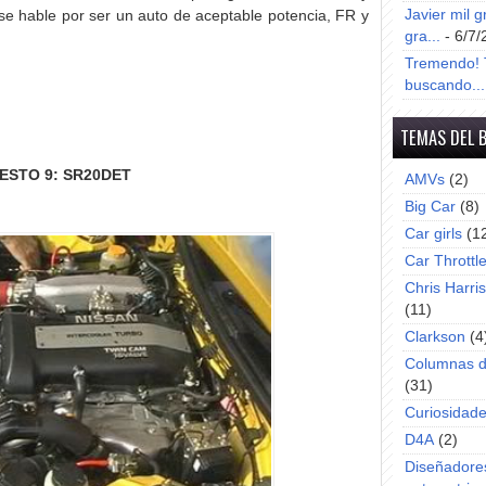
Javier mil g
 se hable por ser un auto de aceptable potencia, FR y
gra...
- 6/7/
Tremendo! T
buscando...
TEMAS DEL 
ESTO 9: SR20DET
AMVs
(2)
Big Car
(8)
Car girls
(1
Car Throttl
Chris Harri
(11)
Clarkson
(4
Columnas d
(31)
Curiosidad
D4A
(2)
Diseñadore