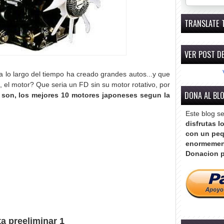
TRANSLATE 
VER POST DE
 a lo largo del tiempo ha creado grandes autos...y que
 el motor? Que seria un FD sin su motor rotativo, por
DONA AL BL
s son, los mejores 10 motores japoneses segun la
Este blog s
disfrutas l
con un peq
enormemen
Donacion p
a preeliminar 1