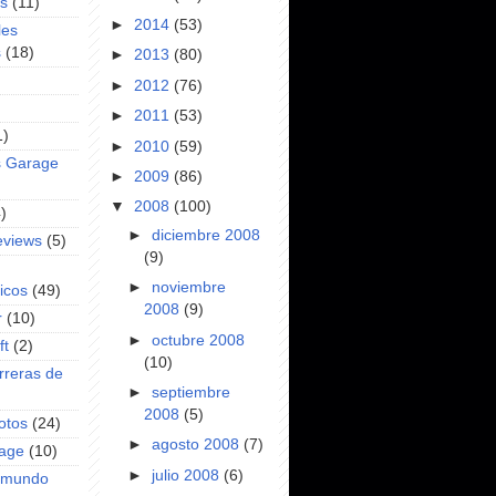
es
(11)
►
2014
(53)
les
s
(18)
►
2013
(80)
►
2012
(76)
►
2011
(53)
1)
►
2010
(59)
s Garage
►
2009
(86)
▼
2008
(100)
)
►
diciembre 2008
eviews
(5)
(9)
►
noviembre
icos
(49)
2008
(9)
r
(10)
►
octubre 2008
ft
(2)
(10)
rreras de
►
septiembre
2008
(5)
otos
(24)
►
agosto 2008
(7)
rage
(10)
►
julio 2008
(6)
l mundo