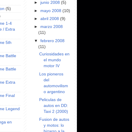
►
junio 2008
(5)
on
(5)
►
mayo 2008
(10)
)
►
abril 2008
(9)
ime 1-4
►
marzo 2008
e / Extra
(11)
▼
febrero 2008
ime 5th
(11)
Curiosidades en
ime Battle
el mundo
motor IV
ime Battle
Los pioneros
del
ime Extra
automovilism
o argentino
ime Final
Peliculas de
autos en DD:
nime Legend
Taxi 2 (2000)
Fusion de autos
anga en
y motos: lo
bizarro a la