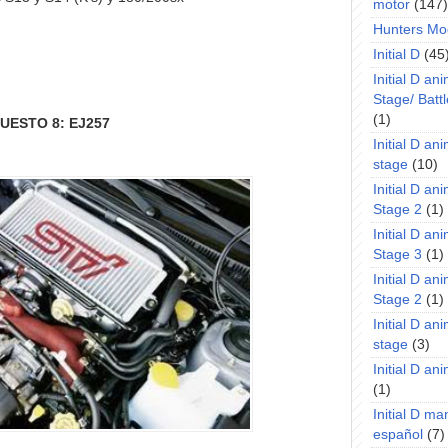
motor
(147)
Hunters Mo
Initial D
(45
Initial D an
Stage/ Battl
(1)
UESTO 8: EJ257
Initial D an
stage
(10)
Initial D an
Stage 2
(1)
Initial D an
Stage 3
(1)
Initial D an
Stage 2
(1)
Initial D an
stage
(3)
Initial D a
(1)
Initial D m
español
(7)