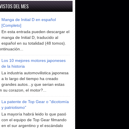
VISTOS DEL MES
Manga de Initial D en español
[Completo]
En esta entrada pueden descargar el
manga de Initial D, traducido al
español en su totalidad (48 tomos).
ntinuación...
Los 10 mejores motores japoneses
de la historia
La industria automovilistica japonesa
a lo largo del tiempo ha creado
grandes autos...y que serian estas
n su corazon, el motor?...
La patente de Top Gear o "dicotomía
y patriotismo"
La mayoría habrá leido lo que pasó
con el equipo de Top Gear filmando
en el sur argentino y el escándalo