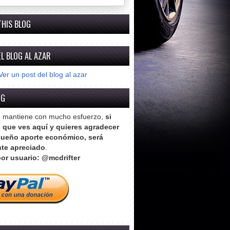
THIS BLOG
L BLOG AL AZAR
Ver un post del blog al azar
OG
e mantiene con mucho esfuerzo,
si
o que ves aquí y quieres agradecer
ueño aporte económico, será
te apreciado
.
or usuario: @mcdrifter