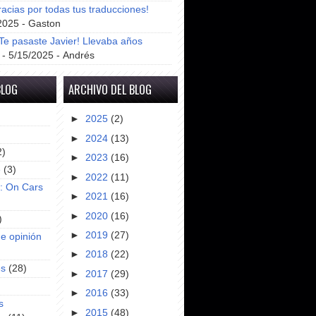
racias por todas tus traducciones!
2025
- Gaston
e pasaste Javier! Llevaba años
- 5/15/2025
- Andrés
BLOG
ARCHIVO DEL BLOG
►
2025
(2)
►
2024
(13)
2)
►
2023
(16)
e
(3)
►
2022
(11)
s: On Cars
►
2021
(16)
►
2020
(16)
)
►
2019
(27)
e opinión
►
2018
(22)
es
(28)
►
2017
(29)
►
2016
(33)
s
►
2015
(48)