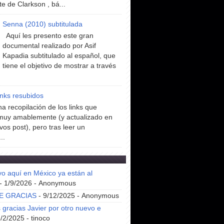
te de Clarkson , bá...
Senna (2010) subtitulada
Aquí les presento este gran
documental realizado por Asif
Kapadia subtitulado al español, que
tiene el objetivo de mostrar a través
inks resubidos
a recopilación de los links que
muy amablemente (y actualizado en
vos post), pero tras leer un
..
yo aquí en México ya están al
- 1/9/2026
- Anonymous
E GRACIAS
- 9/12/2025
- Anonymous
gracias Javier por otro nuevo e
8/2/2025
- tinoco