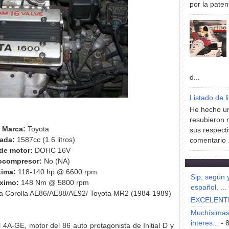
por la paten
d...
Listado de l
He hecho un
resubieron 
Marca:
Toyota
sus respecti
rada:
1587cc (1.6 litros)
comentario .
de motor:
DOHC 16V
ocompresor:
No (NA)
xima:
118-140 hp @ 6600 rpm
Sip, según 
ximo:
148 Nm @ 5800 rpm
español, ...
a Corolla AE86/AE88/AE92/ Toyota MR2 (1984-1989)
EXCELENT
Muchísimas 
interes...
- 
A-GE, motor del 86 auto protagonista de Initial D y