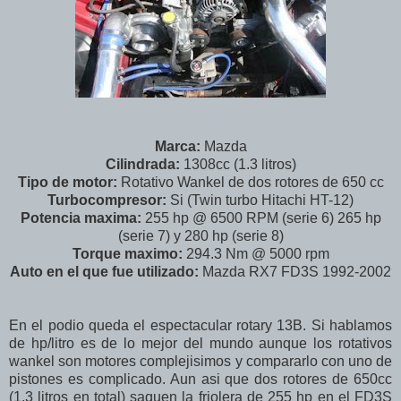
Marca:
Mazda
Cilindrada:
1308cc (1.3 litros)
Tipo de motor:
Rotativo Wankel de dos rotores de 650 cc
Turbocompresor:
Si (Twin turbo Hitachi HT-12)
Potencia maxima:
255 hp @ 6500 RPM (serie 6) 265 hp
(serie 7) y 280 hp (serie 8)
Torque maximo:
294.3 Nm @ 5000 rpm
Auto en el que fue utilizado:
Mazda RX7 FD3S 1992-2002
En el podio queda el espectacular rotary 13B. Si hablamos
de hp/litro es de lo mejor del mundo aunque los rotativos
wankel son motores complejisimos y compararlo con uno de
pistones es complicado. Aun asi que dos rotores de 650cc
(1.3 litros en total) saquen la friolera de 255 hp en el FD3S