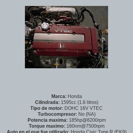
Marca:
Honda
Cilindrada:
1595cc (1.6 litros)
Tipo de motor:
DOHC 16V VTEC
Turbocompresor:
No (NA)
Potencia maxima:
185hp@8200rpm
Torque maximo:
160nm@7500rpm
Auto en el que fue utilizado:
Honda Civic Type R (EK9)