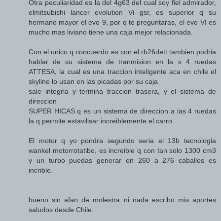
Otra peculiaridad es la del 4g63 del cual soy fiel admirador,
elmitsubishi lancer evolution Vi gsr, es superior q su
hermano mayor el evo 9, por q te preguntaras, el evo VI es
mucho mas liviano tiene una caja mejor relacionada.
Con el unico q concuerdo es con el rb26dett tambien podria
hablar de su sistema de tranmision en la s 4 ruedas
ATTESA, la cual es una traccion inteligente aca en chile el
skyline lo usan en las picadas por su caja
sale integrla y termina traccion trasera, y el sistema de
direccion
SUPER HICAS q es un sistema de direccion a las 4 ruedas
la q permite estavilisar increiblemente el carro.
El motor q yo pondra segundo seria el 13b tecnologia
wankel motorrotatibo, es increible q con tan solo 1300 cm3
y un turbo puedas generar en 260 a 276 caballos es
incrible.
bueno sin afan de molestra ni nada escribo mis aportes
saludos desde Chile.