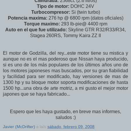
Cilindrada:
2568cc (2.6 litros)
Tipo de motor:
DOHC 24V
Turbocompresor:
Si (twin turbo)
Potencia maxima:
276 hp @ 6800 rpm (datos oficiales)
Torque maximo:
293 lb-pie@ 4400 rpm
Auto en el que fue utilizado:
Skyline GTR R32/R33/R34,
Stagea 260RS, Tommy Kaira ZZ II
El motor de Godzilla, del rey...este motor tiene su mistica y
aunque no es el mas poderoso que Nissan haya producido,
si es uno de los más populares de los últimos años uno de
los motores japoneses mas buscados, por su gran fiabilidad
y facilidad para ser modificado, hay versiones de mas de
1300 hp y su bloque motor soporta modificaciones de hasta
1500 hp...una obra de arte motriz, a mi gusto el mejor motor
japones que se haya fabricado...
Espero que les haya gustado, en breve mas informes,
saludos :)
Javier (McDrifter)
a la/s
sábado, febrero 09, 2008