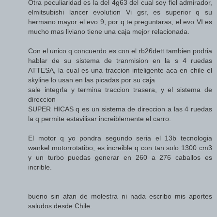
Otra peculiaridad es la del 4g63 del cual soy fiel admirador,
elmitsubishi lancer evolution Vi gsr, es superior q su
hermano mayor el evo 9, por q te preguntaras, el evo VI es
mucho mas liviano tiene una caja mejor relacionada.
Con el unico q concuerdo es con el rb26dett tambien podria
hablar de su sistema de tranmision en la s 4 ruedas
ATTESA, la cual es una traccion inteligente aca en chile el
skyline lo usan en las picadas por su caja
sale integrla y termina traccion trasera, y el sistema de
direccion
SUPER HICAS q es un sistema de direccion a las 4 ruedas
la q permite estavilisar increiblemente el carro.
El motor q yo pondra segundo seria el 13b tecnologia
wankel motorrotatibo, es increible q con tan solo 1300 cm3
y un turbo puedas generar en 260 a 276 caballos es
incrible.
bueno sin afan de molestra ni nada escribo mis aportes
saludos desde Chile.