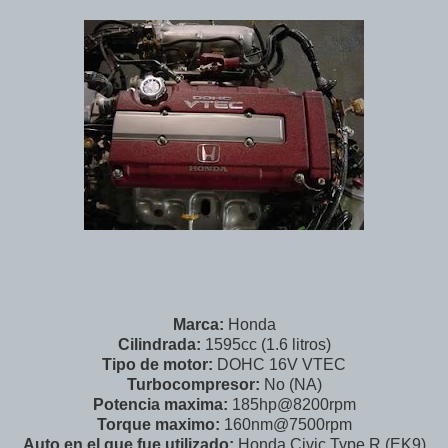
Marca:
Honda
Cilindrada:
1595cc (1.6 litros)
Tipo de motor:
DOHC 16V VTEC
Turbocompresor:
No (NA)
Potencia maxima:
185hp@8200rpm
Torque maximo:
160nm@7500rpm
Auto en el que fue utilizado:
Honda Civic Type R (EK9)