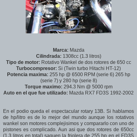
Marca:
Mazda
Cilindrada:
1308cc (1.3 litros)
Tipo de motor:
Rotativo Wankel de dos rotores de 650 cc
Turbocompresor:
Si (Twin turbo Hitachi HT-12)
Potencia maxima:
255 hp @ 6500 RPM (serie 6) 265 hp
(serie 7) y 280 hp (serie 8)
Torque maximo:
294.3 Nm @ 5000 rpm
Auto en el que fue utilizado:
Mazda RX7 FD3S 1992-2002
En el podio queda el espectacular rotary 13B. Si hablamos
de hp/litro es de lo mejor del mundo aunque los rotativos
wankel son motores complejisimos y compararlo con uno de
pistones es complicado. Aun asi que dos rotores de 650cc
(1.3 litros en total) saquen la friolera de 255 hp en el FD3S