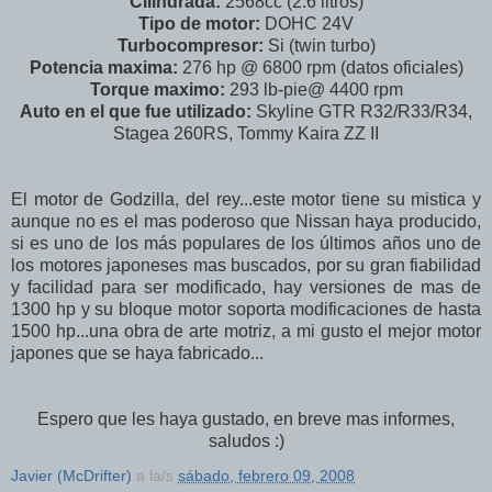
Cilindrada:
2568cc (2.6 litros)
Tipo de motor:
DOHC 24V
Turbocompresor:
Si (twin turbo)
Potencia maxima:
276 hp @ 6800 rpm (datos oficiales)
Torque maximo:
293 lb-pie@ 4400 rpm
Auto en el que fue utilizado:
Skyline GTR R32/R33/R34,
Stagea 260RS, Tommy Kaira ZZ II
El motor de Godzilla, del rey...este motor tiene su mistica y
aunque no es el mas poderoso que Nissan haya producido,
si es uno de los más populares de los últimos años uno de
los motores japoneses mas buscados, por su gran fiabilidad
y facilidad para ser modificado, hay versiones de mas de
1300 hp y su bloque motor soporta modificaciones de hasta
1500 hp...una obra de arte motriz, a mi gusto el mejor motor
japones que se haya fabricado...
Espero que les haya gustado, en breve mas informes,
saludos :)
Javier (McDrifter)
a la/s
sábado, febrero 09, 2008