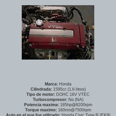
Marca:
Honda
Cilindrada:
1595cc (1.6 litros)
Tipo de motor:
DOHC 16V VTEC
Turbocompresor:
No (NA)
Potencia maxima:
185hp@8200rpm
Torque maximo:
160nm@7500rpm
Auto en el que fue utilizado:
Honda Civic Type R (EK9)