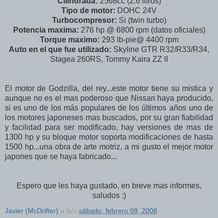
Cilindrada:
2568cc (2.6 litros)
Tipo de motor:
DOHC 24V
Turbocompresor:
Si (twin turbo)
Potencia maxima:
276 hp @ 6800 rpm (datos oficiales)
Torque maximo:
293 lb-pie@ 4400 rpm
Auto en el que fue utilizado:
Skyline GTR R32/R33/R34,
Stagea 260RS, Tommy Kaira ZZ II
El motor de Godzilla, del rey...este motor tiene su mistica y
aunque no es el mas poderoso que Nissan haya producido,
si es uno de los más populares de los últimos años uno de
los motores japoneses mas buscados, por su gran fiabilidad
y facilidad para ser modificado, hay versiones de mas de
1300 hp y su bloque motor soporta modificaciones de hasta
1500 hp...una obra de arte motriz, a mi gusto el mejor motor
japones que se haya fabricado...
Espero que les haya gustado, en breve mas informes,
saludos :)
Javier (McDrifter)
a la/s
sábado, febrero 09, 2008