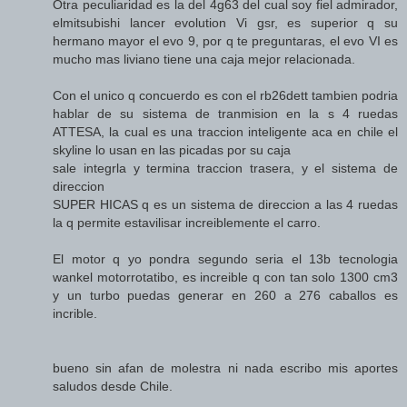
Otra peculiaridad es la del 4g63 del cual soy fiel admirador,
elmitsubishi lancer evolution Vi gsr, es superior q su
hermano mayor el evo 9, por q te preguntaras, el evo VI es
mucho mas liviano tiene una caja mejor relacionada.
Con el unico q concuerdo es con el rb26dett tambien podria
hablar de su sistema de tranmision en la s 4 ruedas
ATTESA, la cual es una traccion inteligente aca en chile el
skyline lo usan en las picadas por su caja
sale integrla y termina traccion trasera, y el sistema de
direccion
SUPER HICAS q es un sistema de direccion a las 4 ruedas
la q permite estavilisar increiblemente el carro.
El motor q yo pondra segundo seria el 13b tecnologia
wankel motorrotatibo, es increible q con tan solo 1300 cm3
y un turbo puedas generar en 260 a 276 caballos es
incrible.
bueno sin afan de molestra ni nada escribo mis aportes
saludos desde Chile.