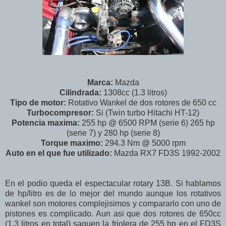
Marca:
Mazda
Cilindrada:
1308cc (1.3 litros)
Tipo de motor:
Rotativo Wankel de dos rotores de 650 cc
Turbocompresor:
Si (Twin turbo Hitachi HT-12)
Potencia maxima:
255 hp @ 6500 RPM (serie 6) 265 hp
(serie 7) y 280 hp (serie 8)
Torque maximo:
294.3 Nm @ 5000 rpm
Auto en el que fue utilizado:
Mazda RX7 FD3S 1992-2002
En el podio queda el espectacular rotary 13B. Si hablamos
de hp/litro es de lo mejor del mundo aunque los rotativos
wankel son motores complejisimos y compararlo con uno de
pistones es complicado. Aun asi que dos rotores de 650cc
(1.3 litros en total) saquen la friolera de 255 hp en el FD3S