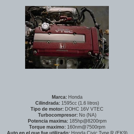
Marca:
Honda
Cilindrada:
1595cc (1.6 litros)
Tipo de motor:
DOHC 16V VTEC
Turbocompresor:
No (NA)
Potencia maxima:
185hp@8200rpm
Torque maximo:
160nm@7500rpm
Auto en el que fue utilizado:
Honda Civic Type R (EK9)