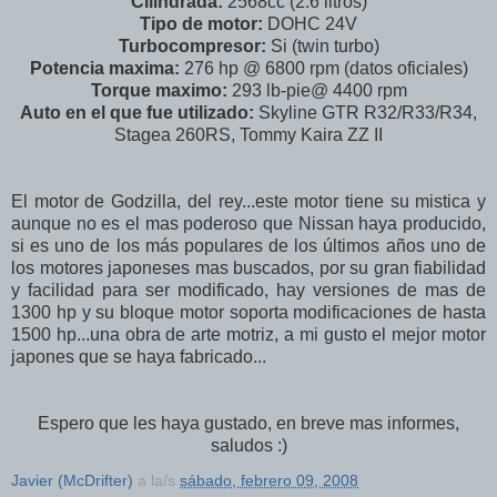
Cilindrada:
2568cc (2.6 litros)
Tipo de motor:
DOHC 24V
Turbocompresor:
Si (twin turbo)
Potencia maxima:
276 hp @ 6800 rpm (datos oficiales)
Torque maximo:
293 lb-pie@ 4400 rpm
Auto en el que fue utilizado:
Skyline GTR R32/R33/R34,
Stagea 260RS, Tommy Kaira ZZ II
El motor de Godzilla, del rey...este motor tiene su mistica y
aunque no es el mas poderoso que Nissan haya producido,
si es uno de los más populares de los últimos años uno de
los motores japoneses mas buscados, por su gran fiabilidad
y facilidad para ser modificado, hay versiones de mas de
1300 hp y su bloque motor soporta modificaciones de hasta
1500 hp...una obra de arte motriz, a mi gusto el mejor motor
japones que se haya fabricado...
Espero que les haya gustado, en breve mas informes,
saludos :)
Javier (McDrifter)
a la/s
sábado, febrero 09, 2008