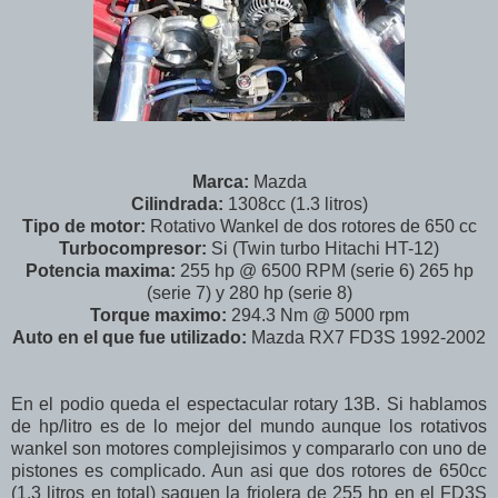
Marca:
Mazda
Cilindrada:
1308cc (1.3 litros)
Tipo de motor:
Rotativo Wankel de dos rotores de 650 cc
Turbocompresor:
Si (Twin turbo Hitachi HT-12)
Potencia maxima:
255 hp @ 6500 RPM (serie 6) 265 hp
(serie 7) y 280 hp (serie 8)
Torque maximo:
294.3 Nm @ 5000 rpm
Auto en el que fue utilizado:
Mazda RX7 FD3S 1992-2002
En el podio queda el espectacular rotary 13B. Si hablamos
de hp/litro es de lo mejor del mundo aunque los rotativos
wankel son motores complejisimos y compararlo con uno de
pistones es complicado. Aun asi que dos rotores de 650cc
(1.3 litros en total) saquen la friolera de 255 hp en el FD3S