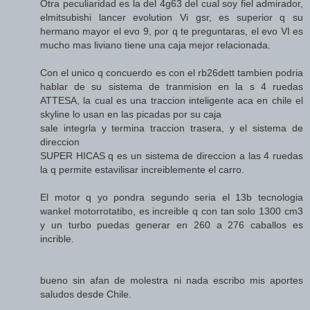
Otra peculiaridad es la del 4g63 del cual soy fiel admirador,
elmitsubishi lancer evolution Vi gsr, es superior q su
hermano mayor el evo 9, por q te preguntaras, el evo VI es
mucho mas liviano tiene una caja mejor relacionada.
Con el unico q concuerdo es con el rb26dett tambien podria
hablar de su sistema de tranmision en la s 4 ruedas
ATTESA, la cual es una traccion inteligente aca en chile el
skyline lo usan en las picadas por su caja
sale integrla y termina traccion trasera, y el sistema de
direccion
SUPER HICAS q es un sistema de direccion a las 4 ruedas
la q permite estavilisar increiblemente el carro.
El motor q yo pondra segundo seria el 13b tecnologia
wankel motorrotatibo, es increible q con tan solo 1300 cm3
y un turbo puedas generar en 260 a 276 caballos es
incrible.
bueno sin afan de molestra ni nada escribo mis aportes
saludos desde Chile.