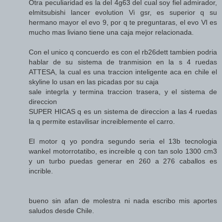
Otra peculiaridad es la del 4g63 del cual soy fiel admirador,
elmitsubishi lancer evolution Vi gsr, es superior q su
hermano mayor el evo 9, por q te preguntaras, el evo VI es
mucho mas liviano tiene una caja mejor relacionada.
Con el unico q concuerdo es con el rb26dett tambien podria
hablar de su sistema de tranmision en la s 4 ruedas
ATTESA, la cual es una traccion inteligente aca en chile el
skyline lo usan en las picadas por su caja
sale integrla y termina traccion trasera, y el sistema de
direccion
SUPER HICAS q es un sistema de direccion a las 4 ruedas
la q permite estavilisar increiblemente el carro.
El motor q yo pondra segundo seria el 13b tecnologia
wankel motorrotatibo, es increible q con tan solo 1300 cm3
y un turbo puedas generar en 260 a 276 caballos es
incrible.
bueno sin afan de molestra ni nada escribo mis aportes
saludos desde Chile.