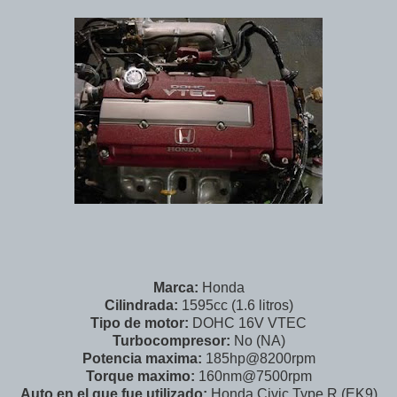
Marca:
Honda
Cilindrada:
1595cc (1.6 litros)
Tipo de motor:
DOHC 16V VTEC
Turbocompresor:
No (NA)
Potencia maxima:
185hp@8200rpm
Torque maximo:
160nm@7500rpm
Auto en el que fue utilizado:
Honda Civic Type R (EK9)