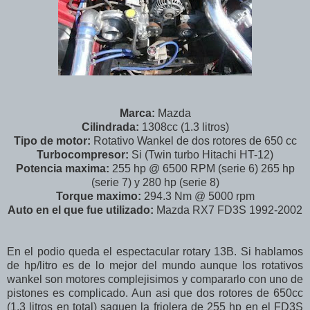
Marca:
Mazda
Cilindrada:
1308cc (1.3 litros)
Tipo de motor:
Rotativo Wankel de dos rotores de 650 cc
Turbocompresor:
Si (Twin turbo Hitachi HT-12)
Potencia maxima:
255 hp @ 6500 RPM (serie 6) 265 hp
(serie 7) y 280 hp (serie 8)
Torque maximo:
294.3 Nm @ 5000 rpm
Auto en el que fue utilizado:
Mazda RX7 FD3S 1992-2002
En el podio queda el espectacular rotary 13B. Si hablamos
de hp/litro es de lo mejor del mundo aunque los rotativos
wankel son motores complejisimos y compararlo con uno de
pistones es complicado. Aun asi que dos rotores de 650cc
(1.3 litros en total) saquen la friolera de 255 hp en el FD3S