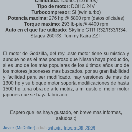
Cilindrada:
2568cc (2.6 litros)
Tipo de motor:
DOHC 24V
Turbocompresor:
Si (twin turbo)
Potencia maxima:
276 hp @ 6800 rpm (datos oficiales)
Torque maximo:
293 lb-pie@ 4400 rpm
Auto en el que fue utilizado:
Skyline GTR R32/R33/R34,
Stagea 260RS, Tommy Kaira ZZ II
El motor de Godzilla, del rey...este motor tiene su mistica y
aunque no es el mas poderoso que Nissan haya producido,
si es uno de los más populares de los últimos años uno de
los motores japoneses mas buscados, por su gran fiabilidad
y facilidad para ser modificado, hay versiones de mas de
1300 hp y su bloque motor soporta modificaciones de hasta
1500 hp...una obra de arte motriz, a mi gusto el mejor motor
japones que se haya fabricado...
Espero que les haya gustado, en breve mas informes,
saludos :)
Javier (McDrifter)
a la/s
sábado, febrero 09, 2008