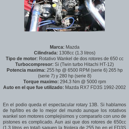
Marca:
Mazda
Cilindrada:
1308cc (1.3 litros)
Tipo de motor:
Rotativo Wankel de dos rotores de 650 cc
Turbocompresor:
Si (Twin turbo Hitachi HT-12)
Potencia maxima:
255 hp @ 6500 RPM (serie 6) 265 hp
(serie 7) y 280 hp (serie 8)
Torque maximo:
294.3 Nm @ 5000 rpm
Auto en el que fue utilizado:
Mazda RX7 FD3S 1992-2002
En el podio queda el espectacular rotary 13B. Si hablamos
de hp/litro es de lo mejor del mundo aunque los rotativos
wankel son motores complejisimos y compararlo con uno de
pistones es complicado. Aun asi que dos rotores de 650cc
(1.3 litros en total) saquen la friolera de 255 hp en el FD3S