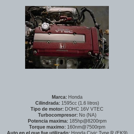
Marca:
Honda
Cilindrada:
1595cc (1.6 litros)
Tipo de motor:
DOHC 16V VTEC
Turbocompresor:
No (NA)
Potencia maxima:
185hp@8200rpm
Torque maximo:
160nm@7500rpm
Auto en el que fue utilizado:
Honda Civic Type R (EK9)