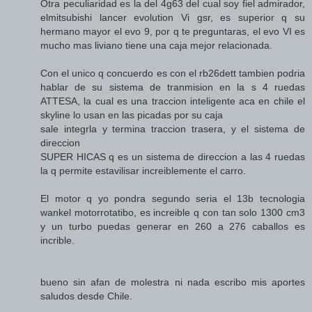
Otra peculiaridad es la del 4g63 del cual soy fiel admirador,
elmitsubishi lancer evolution Vi gsr, es superior q su
hermano mayor el evo 9, por q te preguntaras, el evo VI es
mucho mas liviano tiene una caja mejor relacionada.
Con el unico q concuerdo es con el rb26dett tambien podria
hablar de su sistema de tranmision en la s 4 ruedas
ATTESA, la cual es una traccion inteligente aca en chile el
skyline lo usan en las picadas por su caja
sale integrla y termina traccion trasera, y el sistema de
direccion
SUPER HICAS q es un sistema de direccion a las 4 ruedas
la q permite estavilisar increiblemente el carro.
El motor q yo pondra segundo seria el 13b tecnologia
wankel motorrotatibo, es increible q con tan solo 1300 cm3
y un turbo puedas generar en 260 a 276 caballos es
incrible.
bueno sin afan de molestra ni nada escribo mis aportes
saludos desde Chile.