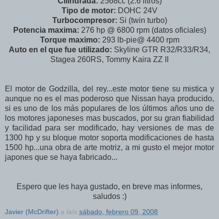
Cilindrada:
2568cc (2.6 litros)
Tipo de motor:
DOHC 24V
Turbocompresor:
Si (twin turbo)
Potencia maxima:
276 hp @ 6800 rpm (datos oficiales)
Torque maximo:
293 lb-pie@ 4400 rpm
Auto en el que fue utilizado:
Skyline GTR R32/R33/R34,
Stagea 260RS, Tommy Kaira ZZ II
El motor de Godzilla, del rey...este motor tiene su mistica y
aunque no es el mas poderoso que Nissan haya producido,
si es uno de los más populares de los últimos años uno de
los motores japoneses mas buscados, por su gran fiabilidad
y facilidad para ser modificado, hay versiones de mas de
1300 hp y su bloque motor soporta modificaciones de hasta
1500 hp...una obra de arte motriz, a mi gusto el mejor motor
japones que se haya fabricado...
Espero que les haya gustado, en breve mas informes,
saludos :)
Javier (McDrifter)
a la/s
sábado, febrero 09, 2008