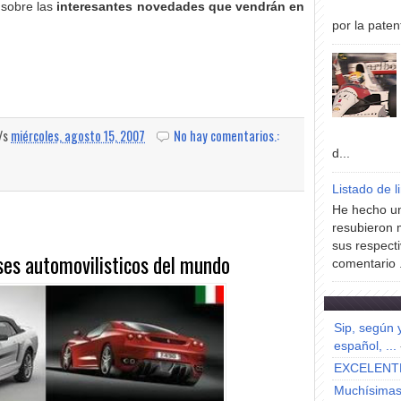
s sobre las
interesantes novedades que vendrán en
por la paten
a/s
miércoles, agosto 15, 2007
No hay comentarios.:
d...
Listado de l
He hecho un
resubieron 
sus respecti
ses automovilisticos del mundo
comentario .
Sip, según 
español, ...
EXCELENT
Muchísimas 