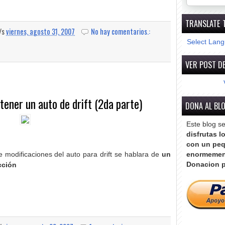
TRANSLATE 
a/s
viernes, agosto 31, 2007
No hay comentarios.:
Select Lan
VER POST DE
tener un auto de drift (2da parte)
DONA AL BL
Este blog s
disfrutas l
con un peq
 modificaciones del auto para drift se hablara de
un
enormemen
Donacion p
ección