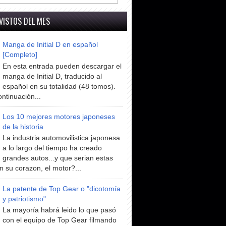
VISTOS DEL MES
Manga de Initial D en español
[Completo]
En esta entrada pueden descargar el
manga de Initial D, traducido al
español en su totalidad (48 tomos).
ntinuación...
Los 10 mejores motores japoneses
de la historia
La industria automovilistica japonesa
a lo largo del tiempo ha creado
grandes autos...y que serian estas
n su corazon, el motor?...
La patente de Top Gear o "dicotomía
y patriotismo"
La mayoría habrá leido lo que pasó
con el equipo de Top Gear filmando