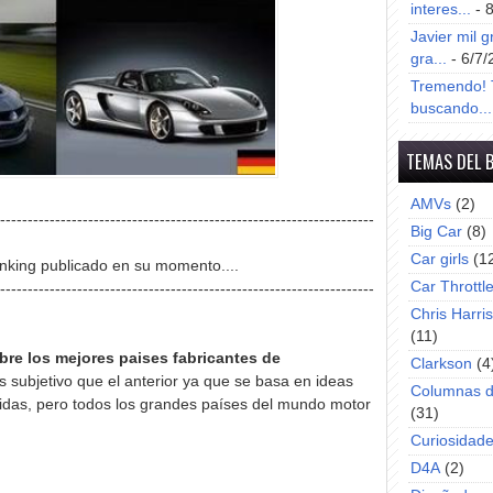
interes...
- 
Javier mil g
gra...
- 6/7/
Tremendo! T
buscando...
TEMAS DEL 
AMVs
(2)
--------------------------------------------------------------------
Big Car
(8)
Car girls
(1
nking publicado en su momento....
Car Throttl
--------------------------------------------------------------------
Chris Harri
(11)
bre los mejores paises fabricantes de
Clarkson
(4
s subjetivo que el anterior ya que se basa en ideas
Columnas d
idas, pero todos los grandes países del mundo motor
(31)
Curiosidad
D4A
(2)