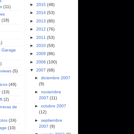
s
►
2015
(48)
es
(11)
►
2014
(53)
les
s
(18)
►
2013
(80)
►
2012
(76)
►
2011
(53)
1)
►
2010
(59)
s Garage
►
2009
(86)
►
2008
(100)
)
▼
2007
(68)
eviews
(5)
►
diciembre 2007
(9)
icos
(49)
►
noviembre
r
(10)
2007
(11)
ft
(2)
►
octubre 2007
rreras de
(12)
►
septiembre
otos
(24)
2007
(9)
rage
(10)