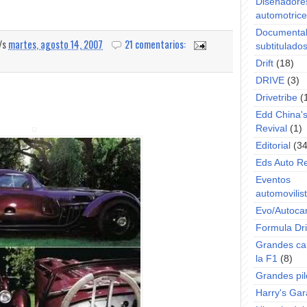
Diseñadore
automotric
Documenta
a/s
martes, agosto 14, 2007
21 comentarios:
subtitulado
Drift
(18)
DRIVE
(3)
Drivetribe
(
Edd China'
Revival
(1)
Editorial
(34
Eds Auto R
Eventos
automovilist
Evo/Autoca
Formula Dri
Grandes ca
la F1
(8)
Grandes pil
Harry's Ga