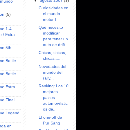
▼
agosto 2007
(9)
l mundo
Curiosidades en
el mundo
on
(5)
motor I
)
Qué necesito
ime 1-4
modificar
e / Extra
para tener un
auto de drift...
ime 5th
Chicas, chicas,
chicas.......
ime Battle
Novedades del
mundo del
ime Battle
rally...
Ranking: Los 10
ime Extra
mejores
paises
ime Final
automovilistic
os de...
nime Legend
El one-off de
Pur Sang
anga en