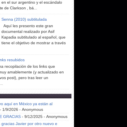
en el sur argentino y el escándalo
te de Clarkson , bá...
Senna (2010) subtitulada
Aquí les presento este gran
documental realizado por Asif
Kapadia subtitulado al español, que
tiene el objetivo de mostrar a través
inks resubidos
a recopilación de los links que
muy amablemente (y actualizado en
vos post), pero tras leer un
..
yo aquí en México ya están al
- 1/9/2026
- Anonymous
E GRACIAS
- 9/12/2025
- Anonymous
gracias Javier por otro nuevo e