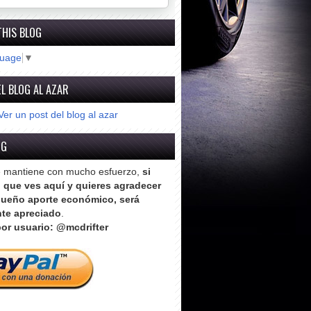
THIS BLOG
guage
▼
L BLOG AL AZAR
Ver un post del blog al azar
OG
e mantiene con mucho esfuerzo,
si
o que ves aquí y quieres agradecer
ueño aporte económico, será
te apreciado
.
or usuario: @mcdrifter