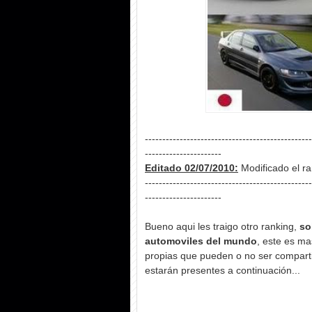
------------------------------------------------
----------------------
Editado 02/07/2010:
Modificado el ra
------------------------------------------------
----------------------
Bueno aqui les traigo otro ranking,
so
automoviles del mundo
, este es ma
propias que pueden o no ser compart
estarán presentes a continuación...