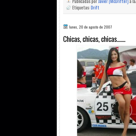
Publicadas por
Javier (McDrifter)
a l
Etiquetas:
Drift
lunes, 20 de agosto de 2007
Chicas, chicas, chicas.......