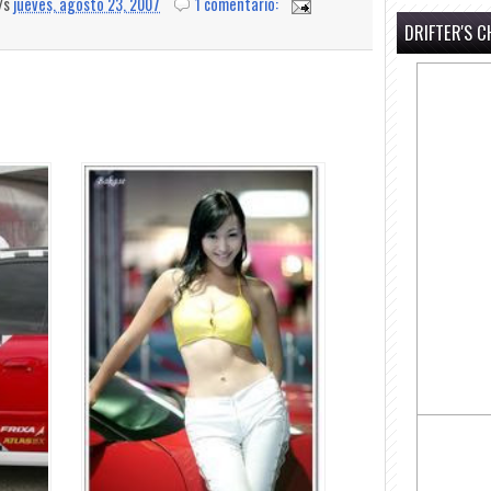
a/s
jueves, agosto 23, 2007
1 comentario:
DRIFTER'S C