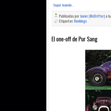
Seguir leyendo...
Publicadas por
Javier (McDrifter)
a l
Etiquetas:
Rankings
El one-off de Pur Sang