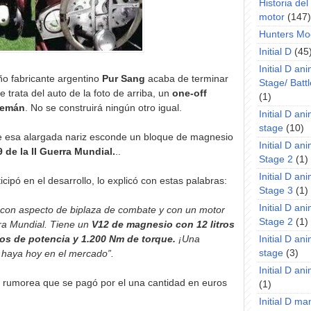
Historia de
motor
(147)
Hunters Mo
Initial D
(45
Initial D an
ño fabricante argentino
Pur Sang
acaba de terminar
Stage/ Battl
e trata del auto de la foto de arriba, un
one-off
(1)
lemán
. No se construirá ningún otro igual.
Initial D an
stage
(10)
e esa alargada nariz esconde un bloque de magnesio
Initial D an
 de la II Guerra Mundial.
..
Stage 2
(1)
Initial D an
ticipó en el desarrollo, lo explicó con estas palabras:
Stage 3
(1)
Initial D an
, con aspecto de biplaza de combate y con un motor
Stage 2
(1)
ra Mundial. Tiene un
V12 de magnesio con 12 litros
los de potencia y 1.200 Nm de torque.
¡Una
Initial D an
stage
(3)
 haya hoy en el mercado”.
Initial D a
e rumorea que se pagó por el una cantidad en euros
(1)
Initial D m