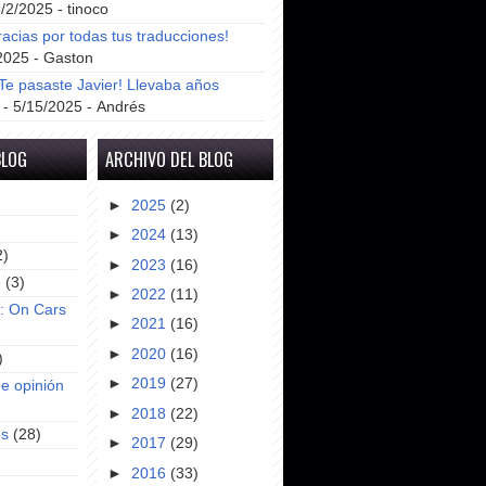
8/2/2025
- tinoco
racias por todas tus traducciones!
2025
- Gaston
e pasaste Javier! Llevaba años
- 5/15/2025
- Andrés
BLOG
ARCHIVO DEL BLOG
►
2025
(2)
►
2024
(13)
2)
►
2023
(16)
e
(3)
►
2022
(11)
s: On Cars
►
2021
(16)
►
2020
(16)
)
►
2019
(27)
e opinión
►
2018
(22)
es
(28)
►
2017
(29)
►
2016
(33)