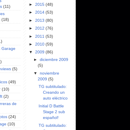
s
►
2015
(48)
es
(11)
►
2014
(53)
les
s
(18)
►
2013
(80)
►
2012
(76)
►
2011
(53)
1)
►
2010
(59)
s Garage
▼
2009
(86)
►
diciembre 2009
)
(5)
eviews
(5)
▼
noviembre
2009
(5)
icos
(49)
TG subtitulado:
r
(10)
Creando un
ft
(2)
auto eléctrico
rreras de
Initial D Battle
Stage 2 sub
otos
(24)
español!
rage
(10)
TG subtitulado: