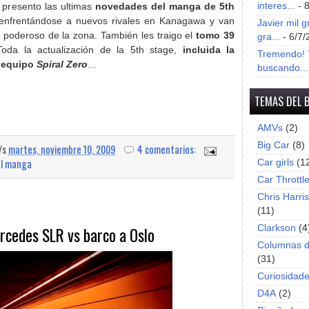
interes...
- 
 presento las ultimas
novedades del manga de 5th
 enfrentándose a nuevos rivales en Kanagawa y van
Javier mil g
 poderoso de la zona. También les traigo el
tomo 39
gra...
- 6/7/
oda la actualización de la 5th stage,
incluida la
Tremendo! T
l equipo
Spiral Zero
...
buscando...
TEMAS DEL 
AMVs
(2)
Big Car
(8)
a/s
martes, noviembre 10, 2009
4 comentarios:
del manga
Car girls
(1
Car Throttl
Chris Harri
(11)
rcedes SLR vs barco a Oslo
Clarkson
(4
Columnas d
(31)
Curiosidad
D4A
(2)