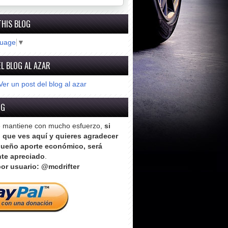
THIS BLOG
guage
▼
L BLOG AL AZAR
Ver un post del blog al azar
OG
e mantiene con mucho esfuerzo,
si
o que ves aquí y quieres agradecer
ueño aporte económico, será
te apreciado
.
or usuario: @mcdrifter