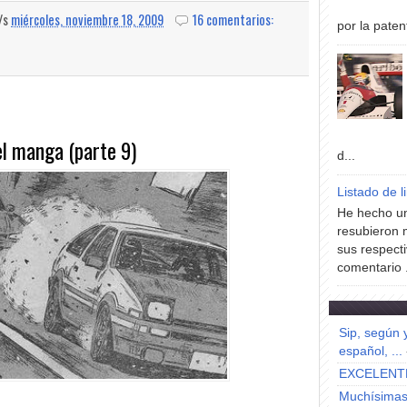
a/s
miércoles, noviembre 18, 2009
16 comentarios:
por la paten
del manga (parte 9)
d...
Listado de l
He hecho un
resubieron 
sus respecti
comentario .
Sip, según 
español, ...
EXCELENT
Muchísimas 