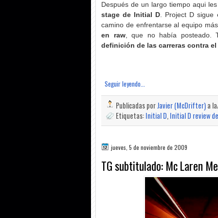
Después de un largo tiempo aqui les
stage de Initial D
. Project D sigue
camino de enfrentarse al equipo más
en raw
, que no había posteado. T
definición de las carreras contra e
Seguir leyendo...
Publicadas por
Javier (McDrifter)
a l
Etiquetas:
Initial D
,
Initial D review 
jueves, 5 de noviembre de 2009
TG subtitulado: Mc Laren Me