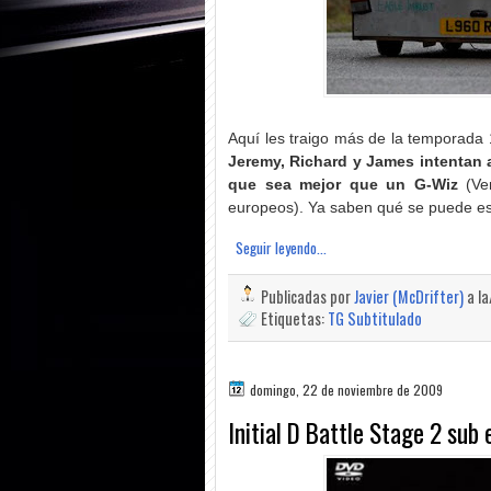
Aquí les traigo más de la temporada 
Jeremy, Richard y James intentan av
que sea mejor que un G-Wiz
(Ve
europeos). Ya saben qué se puede esp
Seguir leyendo...
Publicadas por
Javier (McDrifter)
a l
Etiquetas:
TG Subtitulado
domingo, 22 de noviembre de 2009
Initial D Battle Stage 2 sub 