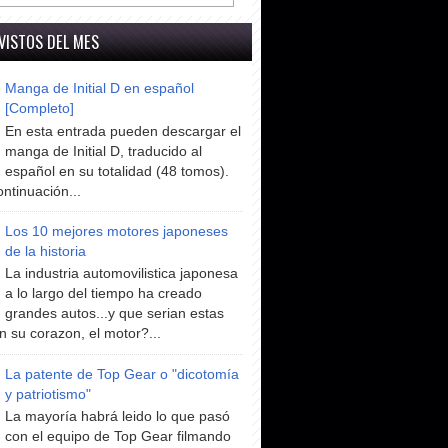
VISTOS DEL MES
Manga de Initial D en español
[Completo]
En esta entrada pueden descargar el
manga de Initial D, traducido al
español en su totalidad (48 tomos).
ntinuación...
Los 10 mejores motores japoneses
de la historia
La industria automovilistica japonesa
a lo largo del tiempo ha creado
grandes autos...y que serian estas
n su corazon, el motor?...
La patente de Top Gear o "dicotomía
y patriotismo"
La mayoría habrá leido lo que pasó
con el equipo de Top Gear filmando