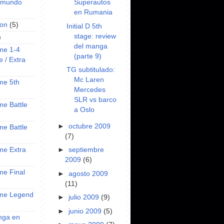
Superautos
l mundo
en Rumania
on
(5)
Initial D 5th
stage: review
)
del manga
ime 1-4
(parte 9)
e / Extra
TG subtitulado:
Mc Laren
ime 5th
Mercedes
SLR vs barco
ime Battle
a Oslo
►
octubre 2009
ime Battle
(7)
►
septiembre
ime Extra
2009
(6)
ime Final
►
agosto 2009
(11)
nime Legend
►
julio 2009
(9)
►
junio 2009
(5)
anga en