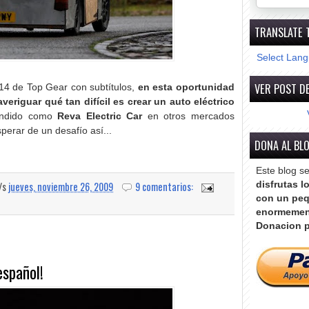
TRANSLATE 
Select Lan
VER POST DE
14 de Top Gear con subtítulos,
en esta oportunidad
eriguar qué tan difícil es crear un auto eléctrico
ndido como
Reva Electric Car
en otros mercados
erar de un desafío así...
DONA AL BL
Este blog s
a/s
jueves, noviembre 26, 2009
9 comentarios:
disfrutas l
con un peq
enormemen
Donacion p
español!