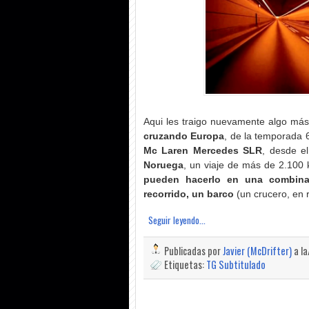
Aqui les traigo nuevamente algo más
cruzando Europa
, de la temporada 
Mc Laren Mercedes SLR
, desde e
Noruega
, un viaje de más de 2.100 
pueden hacerlo en una combinac
recorrido, un barco
(un crucero, en r
Seguir leyendo...
Publicadas por
Javier (McDrifter)
a l
Etiquetas:
TG Subtitulado