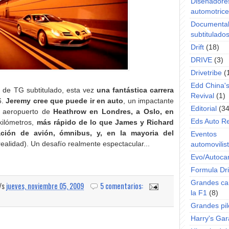
Diseñadore
automotric
Documenta
subtitulado
Drift
(18)
DRIVE
(3)
Drivetribe
(
Edd China'
 de TG subtitulado, esta vez
una fantástica carrera
Revival
(1)
6.
Jeremy cree que puede ir en auto
, un impactante
Editorial
(34
l aeropuerto de
Heathrow en Londres, a Oslo, en
Eds Auto R
kilómetros,
más rápido de lo que James y Richard
ión de avión, ómnibus, y, en la mayoria del
Eventos
ealidad). Un desafío realmente espectacular...
automovilist
Evo/Autoca
Formula Dri
Grandes ca
a/s
jueves, noviembre 05, 2009
5 comentarios:
la F1
(8)
Grandes pil
Harry's Ga