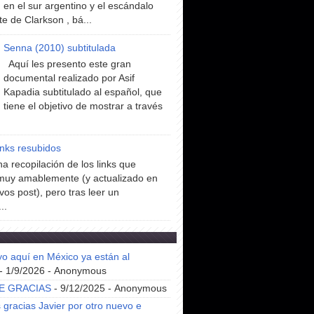
en el sur argentino y el escándalo
te de Clarkson , bá...
Senna (2010) subtitulada
Aquí les presento este gran
documental realizado por Asif
Kapadia subtitulado al español, que
tiene el objetivo de mostrar a través
inks resubidos
a recopilación de los links que
muy amablemente (y actualizado en
vos post), pero tras leer un
..
yo aquí en México ya están al
- 1/9/2026
- Anonymous
E GRACIAS
- 9/12/2025
- Anonymous
gracias Javier por otro nuevo e