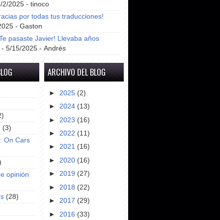
8/2/2025
- tinoco
racias por todas tus traducciones!
2025
- Gaston
e pasaste Javier! Llevaba años
- 5/15/2025
- Andrés
BLOG
ARCHIVO DEL BLOG
►
2025
(2)
►
2024
(13)
2)
►
2023
(16)
e
(3)
►
2022
(11)
s: On Cars
►
2021
(16)
►
2020
(16)
)
►
2019
(27)
e opinión
►
2018
(22)
es
(28)
►
2017
(29)
►
2016
(33)