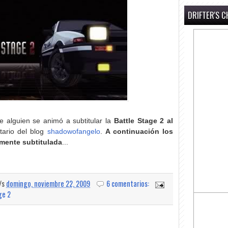
DRIFTER'S C
 alguien se animó a subtitular la
Battle Stage 2 al
tario del blog
shadowofangelo
.
A continuación los
lmente subtitulada
...
a/s
domingo, noviembre 22, 2009
6 comentarios:
ge 2