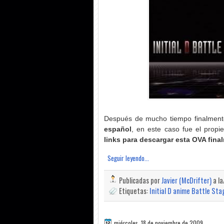
Después de mucho tiempo finalmente
español
, en este caso fue el propie
links para descargar esta OVA fina
Seguir leyendo...
Publicadas por
Javier (McDrifter)
a l
Etiquetas:
Initial D anime Battle Sta
miércoles, 18 de noviembre de 2009