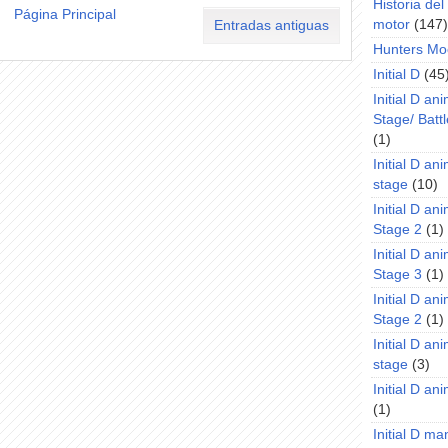
Historia de
Página Principal
motor
(147)
Entradas antiguas
Hunters Mo
Initial D
(45
Initial D an
Stage/ Battl
(1)
Initial D an
stage
(10)
Initial D an
Stage 2
(1)
Initial D an
Stage 3
(1)
Initial D an
Stage 2
(1)
Initial D an
stage
(3)
Initial D a
(1)
Initial D m