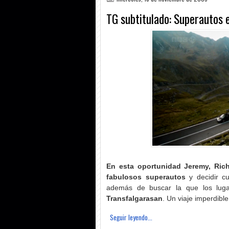
TG subtitulado: Superautos
En esta oportunidad Jeremy, Ric
fabulosos superautos
y decidir cu
además de buscar la que los luga
Transfalgarasan
. Un viaje imperdible.
Seguir leyendo...