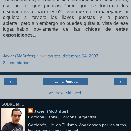
ese por el que piensas "pero que se fumaban los
diseñadores al hacer esto?", ese que no lo manejarias ni
siquiera si tuviera las llaves puestas y la puerta
abierta...pero sin embargo no puedes quitar tu vista de ese
lugar...hablo obviamente de las
chicas de estas
exposiciones
...
Javier (McDrifter)
a la/s
martes, diciembre 04, 2007
2 comentarios:
‹
›
Página Principal
Ver la versión web
SOBRE MÍ...
Javier (McDrifter)
Cordoba Capital, Cordoba, Argentina
Cordobés, Lic. en Turismo. Apasionado por los autos,
los buenos vinos y el metal.