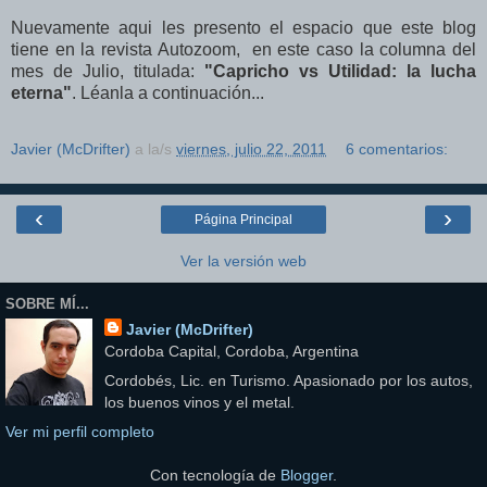
Nuevamente aqui les presento el espacio que este blog
tiene en la revista Autozoom, en este caso la columna del
mes de Julio, titulada:
"Capricho vs Utilidad: la lucha
eterna"
.
Léanla a continuación...
Javier (McDrifter)
a la/s
viernes, julio 22, 2011
6 comentarios:
‹
›
Página Principal
Ver la versión web
SOBRE MÍ...
Javier (McDrifter)
Cordoba Capital, Cordoba, Argentina
Cordobés, Lic. en Turismo. Apasionado por los autos,
los buenos vinos y el metal.
Ver mi perfil completo
Con tecnología de
Blogger
.