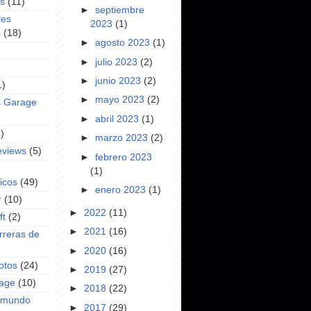
es
(11)
►
septiembre
les
2023
(1)
s
(18)
►
agosto 2023
(1)
►
julio 2023
(2)
►
junio 2023
(2)
1)
►
mayo 2023
(2)
s Garage
►
abril 2023
(1)
)
►
marzo 2023
(2)
eviews
(5)
►
febrero 2023
(1)
icos
(49)
►
enero 2023
(1)
r
(10)
►
2022
(11)
ft
(2)
►
2021
(16)
rreras de
►
2020
(16)
otos
(24)
►
2019
(27)
rage
(10)
►
2018
(22)
l mundo
►
2017
(29)