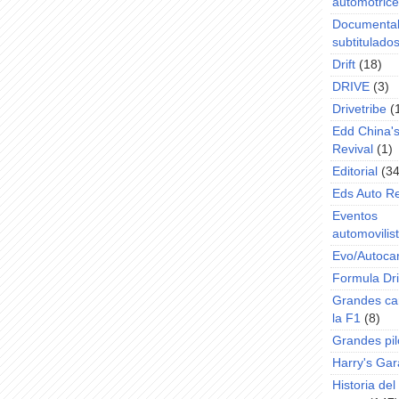
automotric
Documenta
subtitulado
Drift
(18)
DRIVE
(3)
Drivetribe
(
Edd China'
Revival
(1)
Editorial
(34
Eds Auto R
Eventos
automovilist
Evo/Autoca
Formula Dri
Grandes ca
la F1
(8)
Grandes pil
Harry's Ga
Historia de