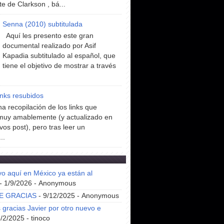
te de Clarkson , bá...
Senna (2010) subtitulada
Aquí les presento este gran
documental realizado por Asif
Kapadia subtitulado al español, que
tiene el objetivo de mostrar a través
inks resubidos
a recopilación de los links que
muy amablemente (y actualizado en
vos post), pero tras leer un
..
yo aquí en México ya están al
- 1/9/2026
- Anonymous
E GRACIAS
- 9/12/2025
- Anonymous
gracias Javier por otro nuevo e
8/2/2025
- tinoco