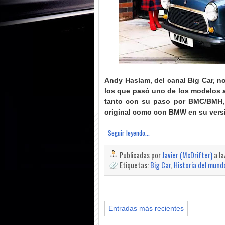
Andy Haslam, del canal Big Car, n
los que pasó uno de los modelos a
tanto con su paso por BMC/BMH, 
original como con BMW en su vers
Seguir leyendo...
Publicadas por
Javier (McDrifter)
a l
Etiquetas:
Big Car
,
Historia del mund
Entradas más recientes