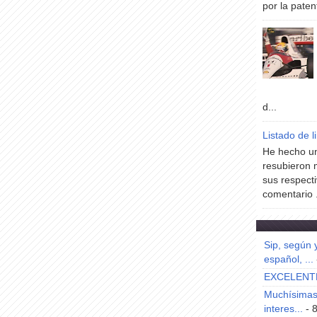
por la paten
d...
Listado de l
He hecho un
resubieron 
sus respecti
comentario .
Sip, según 
español, ...
EXCELENT
Muchísimas 
interes...
- 