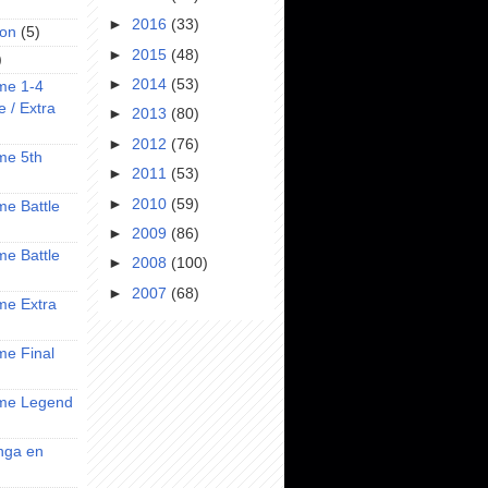
►
2016
(33)
on
(5)
►
2015
(48)
)
►
2014
(53)
ime 1-4
e / Extra
►
2013
(80)
►
2012
(76)
ime 5th
►
2011
(53)
►
2010
(59)
ime Battle
►
2009
(86)
ime Battle
►
2008
(100)
►
2007
(68)
ime Extra
ime Final
nime Legend
anga en