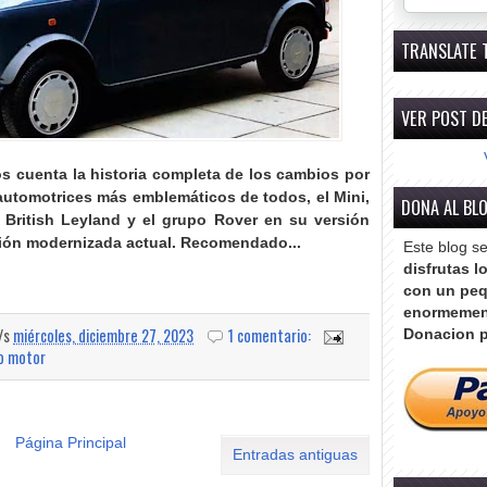
TRANSLATE 
VER POST DE
os cuenta la historia completa de los cambios por
utomotrices más emblemáticos de todos, el Mini,
DONA AL BL
British Leyland y el grupo Rover en su versión
ión modernizada actual
. Recomendado...
Este blog s
disfrutas l
con un peq
enormemen
a/s
miércoles, diciembre 27, 2023
1 comentario:
Donacion p
o motor
Página Principal
Entradas antiguas