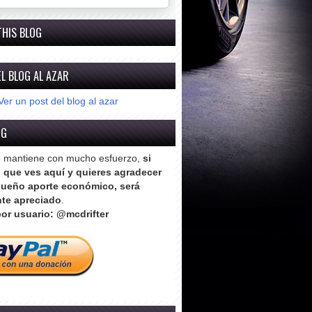
THIS BLOG
L BLOG AL AZAR
Ver un post del blog al azar
OG
e mantiene con mucho esfuerzo,
si
o que ves aquí y quieres agradecer
ueño aporte económico, será
te apreciado
.
or usuario: @mcdrifter