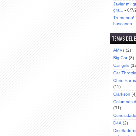
Javier mil g
gra...
- 6/7/
Tremendo! T
buscando...
TEMAS DEL 
AMVs
(2)
Big Car
(8)
Car girls
(1
Car Throttl
Chris Harri
(11)
Clarkson
(4
Columnas d
(31)
Curiosidad
D4A
(2)
Diseñadore