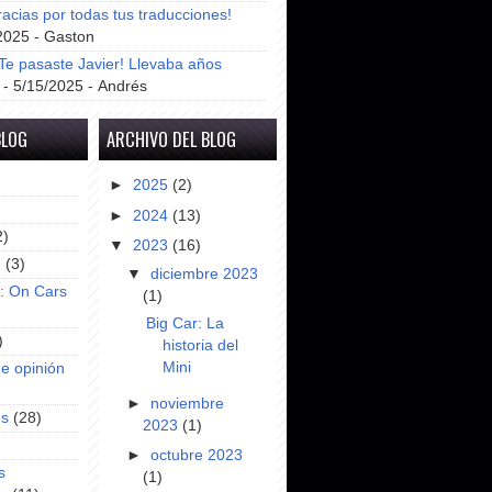
racias por todas tus traducciones!
2025
- Gaston
e pasaste Javier! Llevaba años
- 5/15/2025
- Andrés
BLOG
ARCHIVO DEL BLOG
►
2025
(2)
►
2024
(13)
2)
▼
2023
(16)
e
(3)
▼
diciembre 2023
s: On Cars
(1)
Big Car: La
)
historia del
Mini
e opinión
►
noviembre
es
(28)
2023
(1)
►
octubre 2023
s
(1)