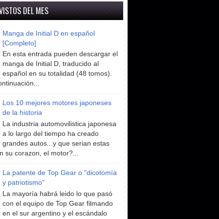
VISTOS DEL MES
Manga de Initial D en español
[Completo]
En esta entrada pueden descargar el
manga de Initial D, traducido al
español en su totalidad (48 tomos).
ntinuación...
Los 10 mejores motores japoneses
de la historia
La industria automovilistica japonesa
a lo largo del tiempo ha creado
grandes autos...y que serian estas
n su corazon, el motor?...
La patente de Top Gear o "dicotomía
y patriotismo"
La mayoría habrá leido lo que pasó
con el equipo de Top Gear filmando
en el sur argentino y el escándalo