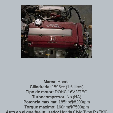
Marca:
Honda
Cilindrada:
1595cc (1.6 litros)
Tipo de motor:
DOHC 16V VTEC
Turbocompresor:
No (NA)
Potencia maxima:
185hp@8200rpm
Torque maximo:
160nm@7500rpm
Auto en el que fue utilizado:
Honda Civic Type R (EK9)