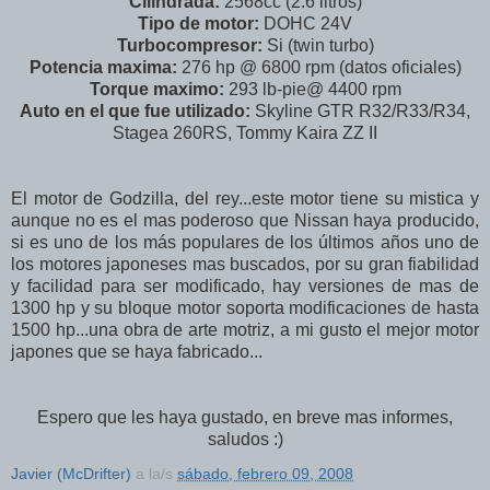
Cilindrada:
2568cc (2.6 litros)
Tipo de motor:
DOHC 24V
Turbocompresor:
Si (twin turbo)
Potencia maxima:
276 hp @ 6800 rpm (datos oficiales)
Torque maximo:
293 lb-pie@ 4400 rpm
Auto en el que fue utilizado:
Skyline GTR R32/R33/R34,
Stagea 260RS, Tommy Kaira ZZ II
El motor de Godzilla, del rey...este motor tiene su mistica y
aunque no es el mas poderoso que Nissan haya producido,
si es uno de los más populares de los últimos años uno de
los motores japoneses mas buscados, por su gran fiabilidad
y facilidad para ser modificado, hay versiones de mas de
1300 hp y su bloque motor soporta modificaciones de hasta
1500 hp...una obra de arte motriz, a mi gusto el mejor motor
japones que se haya fabricado...
Espero que les haya gustado, en breve mas informes,
saludos :)
Javier (McDrifter)
a la/s
sábado, febrero 09, 2008