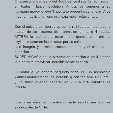
Otra peculiaridad es la del 4g63 del cual soy fiel admirador,
elmitsubishi lancer evolution Vi gsr, es superior q su
hermano mayor el evo 9, por q te preguntaras, el evo VI es
mucho mas liviano tiene una caja mejor relacionada.
Con el unico q concuerdo es con el rb26dett tambien podria
hablar de su sistema de tranmision en la s 4 ruedas
ATTESA, la cual es una traccion inteligente aca en chile el
skyline lo usan en las picadas por su caja
sale integrla y termina traccion trasera, y el sistema de
direccion
SUPER HICAS q es un sistema de direccion a las 4 ruedas
la q permite estavilisar increiblemente el carro.
El motor q yo pondra segundo seria el 13b tecnologia
wankel motorrotatibo, es increible q con tan solo 1300 cm3
y un turbo puedas generar en 260 a 276 caballos es
incrible.
bueno sin afan de molestra ni nada escribo mis aportes
saludos desde Chile.