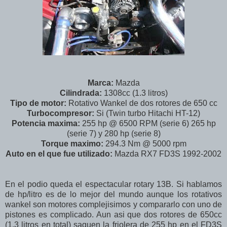
Marca:
Mazda
Cilindrada:
1308cc (1.3 litros)
Tipo de motor:
Rotativo Wankel de dos rotores de 650 cc
Turbocompresor:
Si (Twin turbo Hitachi HT-12)
Potencia maxima:
255 hp @ 6500 RPM (serie 6) 265 hp
(serie 7) y 280 hp (serie 8)
Torque maximo:
294.3 Nm @ 5000 rpm
Auto en el que fue utilizado:
Mazda RX7 FD3S 1992-2002
En el podio queda el espectacular rotary 13B. Si hablamos
de hp/litro es de lo mejor del mundo aunque los rotativos
wankel son motores complejisimos y compararlo con uno de
pistones es complicado. Aun asi que dos rotores de 650cc
(1.3 litros en total) saquen la friolera de 255 hp en el FD3S