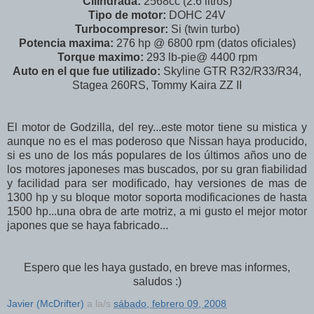
Cilindrada:
2568cc (2.6 litros)
Tipo de motor:
DOHC 24V
Turbocompresor:
Si (twin turbo)
Potencia maxima:
276 hp @ 6800 rpm (datos oficiales)
Torque maximo:
293 lb-pie@ 4400 rpm
Auto en el que fue utilizado:
Skyline GTR R32/R33/R34,
Stagea 260RS, Tommy Kaira ZZ II
El motor de Godzilla, del rey...este motor tiene su mistica y
aunque no es el mas poderoso que Nissan haya producido,
si es uno de los más populares de los últimos años uno de
los motores japoneses mas buscados, por su gran fiabilidad
y facilidad para ser modificado, hay versiones de mas de
1300 hp y su bloque motor soporta modificaciones de hasta
1500 hp...una obra de arte motriz, a mi gusto el mejor motor
japones que se haya fabricado...
Espero que les haya gustado, en breve mas informes,
saludos :)
Javier (McDrifter)
a la/s
sábado, febrero 09, 2008