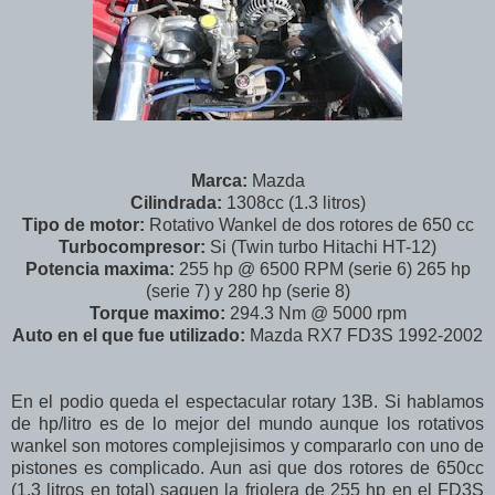
Marca:
Mazda
Cilindrada:
1308cc (1.3 litros)
Tipo de motor:
Rotativo Wankel de dos rotores de 650 cc
Turbocompresor:
Si (Twin turbo Hitachi HT-12)
Potencia maxima:
255 hp @ 6500 RPM (serie 6) 265 hp
(serie 7) y 280 hp (serie 8)
Torque maximo:
294.3 Nm @ 5000 rpm
Auto en el que fue utilizado:
Mazda RX7 FD3S 1992-2002
En el podio queda el espectacular rotary 13B. Si hablamos
de hp/litro es de lo mejor del mundo aunque los rotativos
wankel son motores complejisimos y compararlo con uno de
pistones es complicado. Aun asi que dos rotores de 650cc
(1.3 litros en total) saquen la friolera de 255 hp en el FD3S