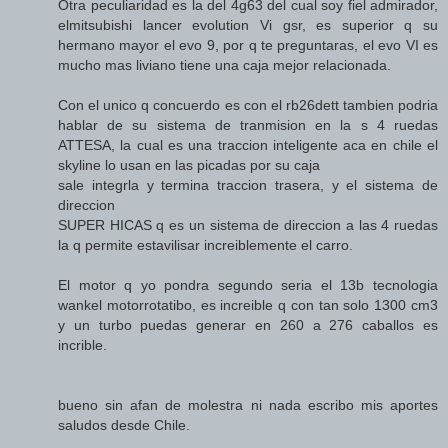
Otra peculiaridad es la del 4g63 del cual soy fiel admirador,
elmitsubishi lancer evolution Vi gsr, es superior q su
hermano mayor el evo 9, por q te preguntaras, el evo VI es
mucho mas liviano tiene una caja mejor relacionada.
Con el unico q concuerdo es con el rb26dett tambien podria
hablar de su sistema de tranmision en la s 4 ruedas
ATTESA, la cual es una traccion inteligente aca en chile el
skyline lo usan en las picadas por su caja
sale integrla y termina traccion trasera, y el sistema de
direccion
SUPER HICAS q es un sistema de direccion a las 4 ruedas
la q permite estavilisar increiblemente el carro.
El motor q yo pondra segundo seria el 13b tecnologia
wankel motorrotatibo, es increible q con tan solo 1300 cm3
y un turbo puedas generar en 260 a 276 caballos es
incrible.
bueno sin afan de molestra ni nada escribo mis aportes
saludos desde Chile.