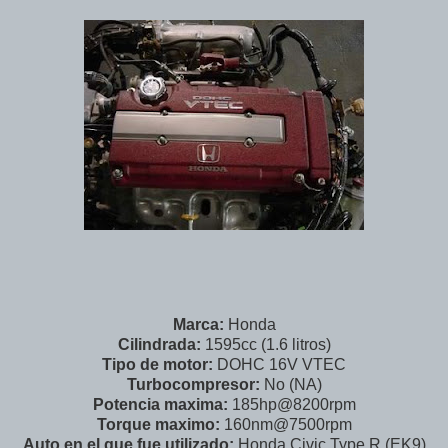
Marca:
Honda
Cilindrada:
1595cc (1.6 litros)
Tipo de motor:
DOHC 16V VTEC
Turbocompresor:
No (NA)
Potencia maxima:
185hp@8200rpm
Torque maximo:
160nm@7500rpm
Auto en el que fue utilizado:
Honda Civic Type R (EK9)