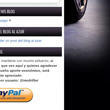
THIS BLOG
guage
▼
L BLOG AL AZAR
Ver un post del blog al azar
OG
e mantiene con mucho esfuerzo,
si
o que ves aquí y quieres agradecer
ueño aporte económico, será
te apreciado
.
or usuario: @mcdrifter