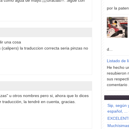
ra como agua de mayo.¡¡¡Gracias!!!. Sigue con
por la paten
ir una cosa
 (calipers) la traduccion correcta seria pinzas no
d...
Listado de l
He hecho un
resubieron 
sus respecti
comentario .
zas" u otros nombres pero si, ahora que lo dices
 traducción, la tendré en cuenta, gracias.
Sip, según 
español, ...
EXCELENT
Muchísimas 