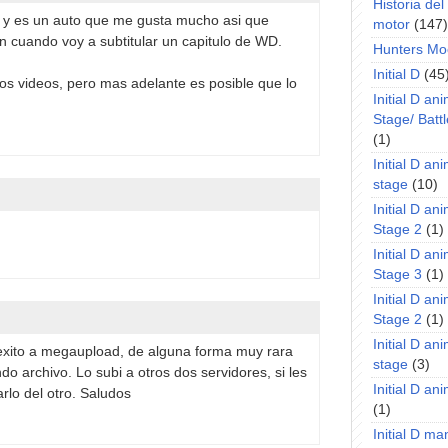
Historia de
i, y es un auto que me gusta mucho asi que
motor
(147)
n cuando voy a subtitular un capitulo de WD.
Hunters Mo
Initial D
(45
tros videos, pero mas adelante es posible que lo
Initial D an
Stage/ Battl
(1)
Initial D an
stage
(10)
Initial D an
!
Stage 2
(1)
Initial D an
Stage 3
(1)
Initial D an
Stage 2
(1)
Initial D an
n exito a megaupload, de alguna forma muy rara
stage
(3)
o archivo. Lo subi a otros dos servidores, si les
Initial D a
lo del otro. Saludos
(1)
Initial D m