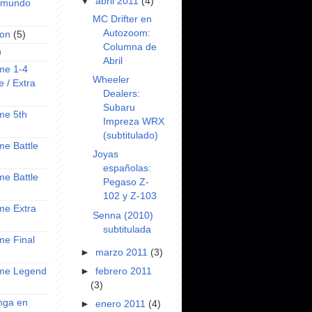
▼
abril 2011
(4)
l mundo
MC Drifter en
Autozoom:
on
(5)
Columna de
)
Abril
ime 1-4
Wheeler
e / Extra
Dealers:
Subaru
ime 5th
Impreza WRX
(subtitulado)
ime Battle
Joyas
españolas:
ime Battle
Pegaso Z-
102 y Z-103
ime Extra
Senna (2010)
subtitulada
ime Final
►
marzo 2011
(3)
►
febrero 2011
nime Legend
(3)
anga en
►
enero 2011
(4)