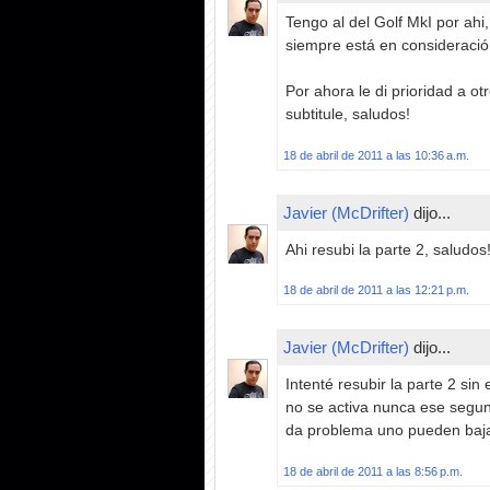
Tengo al del Golf MkI por ah
siempre está en consideració
Por ahora le di prioridad a o
subtitule, saludos!
18 de abril de 2011 a las 10:36 a.m.
Javier (McDrifter)
dijo...
Ahi resubi la parte 2, saludos
18 de abril de 2011 a las 12:21 p.m.
Javier (McDrifter)
dijo...
Intenté resubir la parte 2 si
no se activa nunca ese segund
da problema uno pueden bajar
18 de abril de 2011 a las 8:56 p.m.