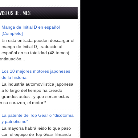
VISTOS DEL MES
Manga de Initial D en español
[Completo]
En esta entrada pueden descargar el
manga de Initial D, traducido al
español en su totalidad (48 tomos).
ntinuación...
Los 10 mejores motores japoneses
de la historia
La industria automovilistica japonesa
a lo largo del tiempo ha creado
grandes autos...y que serian estas
n su corazon, el motor?...
La patente de Top Gear o "dicotomía
y patriotismo"
La mayoría habrá leido lo que pasó
con el equipo de Top Gear filmando