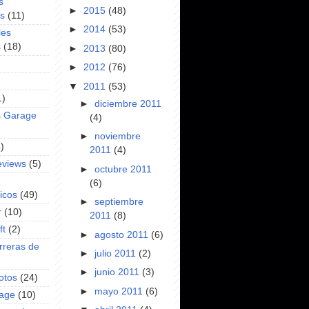
s
►
2015
(48)
es
(11)
►
2014
(53)
les
s
(18)
►
2013
(80)
►
2012
(76)
▼
2011
(53)
1)
►
diciembre 2011
s Garage
(4)
►
noviembre
)
2011
(4)
eviews
(5)
►
octubre 2011
(6)
icos
(49)
►
septiembre
r
(10)
2011
(8)
ft
(2)
►
agosto 2011
(6)
rreras de
►
julio 2011
(2)
►
junio 2011
(3)
otos
(24)
►
mayo 2011
(6)
rage
(10)