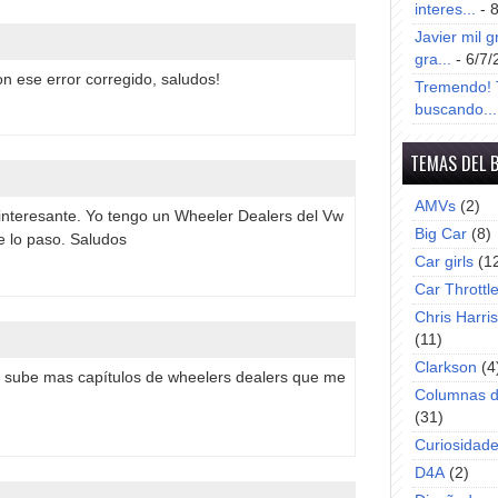
interes...
- 
Javier mil g
gra...
- 6/7/
n ese error corregido, saludos!
Tremendo! T
buscando...
TEMAS DEL 
AMVs
(2)
 interesante. Yo tengo un Wheeler Dealers del Vw
Big Car
(8)
te lo paso. Saludos
Car girls
(1
Car Throttl
Chris Harri
(11)
Clarkson
(4
s sube mas capítulos de wheelers dealers que me
Columnas d
(31)
Curiosidad
D4A
(2)