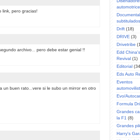
Diseñadore
automotric
link, pero gracias!
Documenta
subtitulado
Drift
(18)
DRIVE
(3)
Drivetribe
(
egundo archivo... pero debe estar genial !!
Edd China'
Revival
(1)
Editorial
(34
Eds Auto R
Eventos
 un buen rato...vere si le subo un mirror en otro
automovilist
Evo/Autoca
Formula Dri
Grandes ca
la F1
(8)
Grandes pil
Harry's Ga