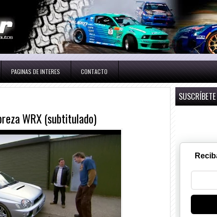
PAGINAS DE INTERES
CONTACTO
SUSCRÍBETE
preza WRX (subtitulado)
Recib