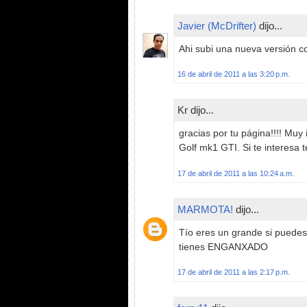
Javier (McDrifter)
dijo...
Ahi subi una nueva versión co
16 de abril de 2011 a las 3:20 p.m.
Kr dijo...
gracias por tu página!!!! Muy
Golf mk1 GTI. Si te interesa 
17 de abril de 2011 a las 10:24 a.m.
MARMOTA!
dijo...
Tío eres un grande si puede
tienes ENGANXADO
17 de abril de 2011 a las 2:17 p.m.