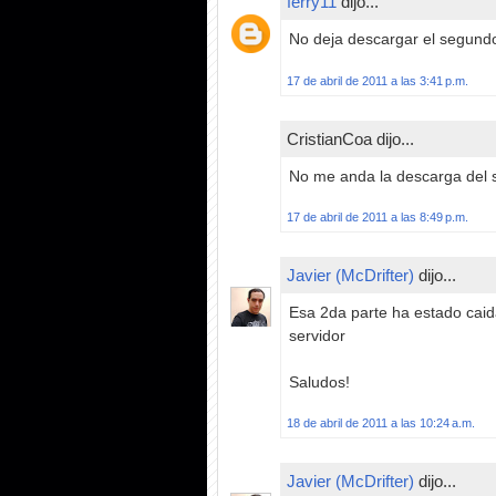
ferry11
dijo...
No deja descargar el segundo 
17 de abril de 2011 a las 3:41 p.m.
CristianCoa dijo...
No me anda la descarga del s
17 de abril de 2011 a las 8:49 p.m.
Javier (McDrifter)
dijo...
Esa 2da parte ha estado caida
servidor
Saludos!
18 de abril de 2011 a las 10:24 a.m.
Javier (McDrifter)
dijo...