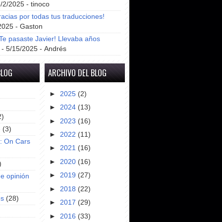
8/2/2025
- tinoco
racias por todas tus traducciones!
2025
- Gaston
e pasaste Javier! Llevaba años
- 5/15/2025
- Andrés
BLOG
ARCHIVO DEL BLOG
►
2025
(2)
►
2024
(13)
2)
►
2023
(16)
e
(3)
►
2022
(11)
s: On Cars
►
2021
(16)
►
2020
(16)
)
►
2019
(27)
e opinión
►
2018
(22)
es
(28)
►
2017
(29)
►
2016
(33)