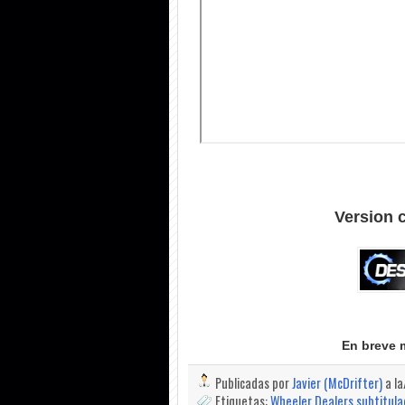
Version 
En breve 
Publicadas por
Javier (McDrifter)
a l
Etiquetas:
Wheeler Dealers subtitul