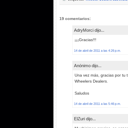
19 comentarios:
AdryMorci dijo...
¡¡¡Gracias!!!
14 de abril de 2011 a las 4:26 p.m.
Anónimo dijo...
Una vez más, gracias por tu t
Wheelers Dealers.
Saludos
14 de abril de 2011 a las 5:46 p.m.
ElZuri dijo...