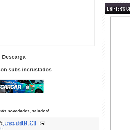
DRIFTER'S C
Descarga
con subs incrustados
más novedades, saludos!
a/s
jueves, abril 14, 2011
ado