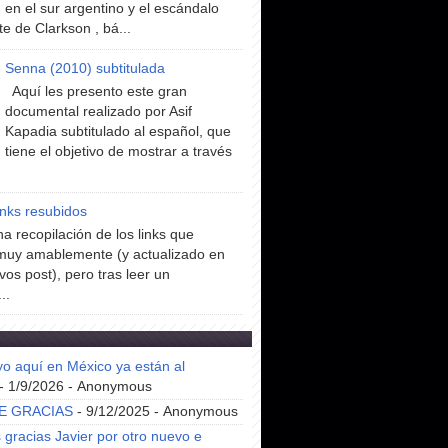
en el sur argentino y el escándalo
te de Clarkson , bá...
Senna (2010) subtitulada
Aquí les presento este gran
documental realizado por Asif
Kapadia subtitulado al español, que
tiene el objetivo de mostrar a través
inks resubidos
a recopilación de los links que
muy amablemente (y actualizado en
vos post), pero tras leer un
..
yo aquí en México ya están al
- 1/9/2026
- Anonymous
E GRACIAS
- 9/12/2025
- Anonymous
gracias Javier por otro nuevo e