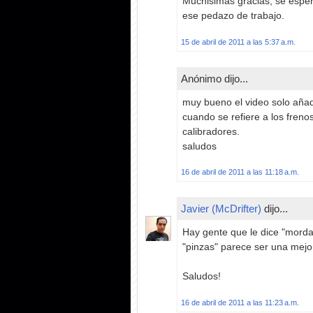
Muchisimas gracias, se espe
ese pedazo de trabajo.
15 de abril de 2011 a las 5:37 a.m.
Anónimo dijo...
muy bueno el video solo añad
cuando se refiere a los frenos
calibradores.
saludos
16 de abril de 2011 a las 11:18 a.m.
Javier (McDrifter)
dijo...
Hay gente que le dice "morda
"pinzas" parece ser una mejor
Saludos!
16 de abril de 2011 a las 11:23 a.m.