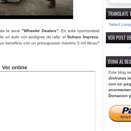
TRANSLATE 
Select Lan
 de la serie
"Wheeler Dealers".
En esta
oportunidad
VER POST DE
e un auto con pedigree de rally: el
Subaru Impreza
.
un beneficio con un presupuesto máximo 5 mil libras?
DONA AL BL
Ver online
Este blog s
disfrutas l
con un peq
enormemen
Donacion p