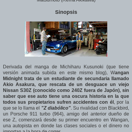
Sinopsis
Derivada del manga de Michiharu Kusunoki (que tiene
versión animada subida en este mismo blog), W
angan
Midnight trata de un estudiante de secundaria llamado
Akio Asakura, que rescata de un desguace un viejo
Nissan S30Z (conocido como 240Z fuera de Japón), sin
saber que ese auto tiene una oscura historia en la que
todos sus propietarios sufren accidentes con él
, por la
que se lo llama el
"
Z diabólico"
. Su rivalidad con Blackbird,
un Porsche 911 turbo (964), amigo del anterior dueño de
ese Z, comenzará desde su primer encuentro en Wangan,
una autopista en donde las clases sociales o el dinero no
importan a la hora de correr...