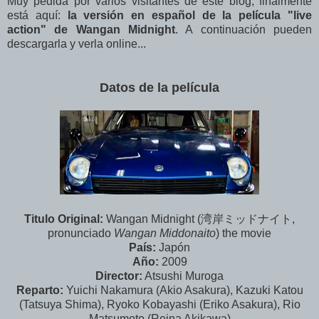
Muy pedida por varios visitantes de este blog, finalmente
está aquí:
la versión en español de la película "live
action" de Wangan Midnight
. A continuación pueden
descargarla y verla online...
Datos de la película
Titulo Original:
Wangan Midnight (湾岸ミッドナイト,
pronunciado
Wangan Middonaito
) the movie
País:
Japón
Año:
2009
Director:
Atsushi Muroga
Reparto:
Yuichi Nakamura (Akio Asakura), Kazuki Katou
(Tatsuya Shima), Ryoko Kobayashi (Eriko Asakura), Rio
Matsumoto (Reina Akikawa)