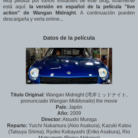
Muy pedida por varios visitantes de este blog, finalmente
está aquí:
la versión en español de la película "live
action" de Wangan Midnight
. A continuación pueden
descargarla y verla online...
Datos de la película
Titulo Original:
Wangan Midnight (湾岸ミッドナイト,
pronunciado
Wangan Middonaito
) the movie
País:
Japón
Año:
2009
Director:
Atsushi Muroga
Reparto:
Yuichi Nakamura (Akio Asakura), Kazuki Katou
(Tatsuya Shima), Ryoko Kobayashi (Eriko Asakura), Rio
Matsumoto (Reina Akikawa)