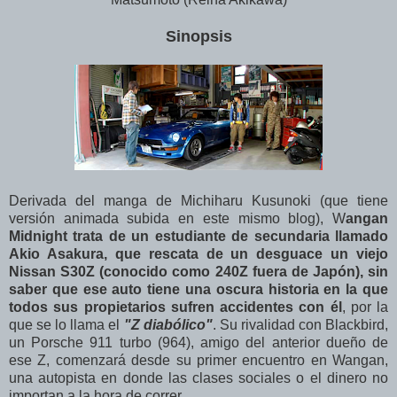
Sinopsis
Derivada del manga de Michiharu Kusunoki (que tiene
versión animada subida en este mismo blog), W
angan
Midnight trata de un estudiante de secundaria llamado
Akio Asakura, que rescata de un desguace un viejo
Nissan S30Z (conocido como 240Z fuera de Japón), sin
saber que ese auto tiene una oscura historia en la que
todos sus propietarios sufren accidentes con él
, por la
que se lo llama el
"
Z diabólico"
. Su rivalidad con Blackbird,
un Porsche 911 turbo (964), amigo del anterior dueño de
ese Z, comenzará desde su primer encuentro en Wangan,
una autopista en donde las clases sociales o el dinero no
importan a la hora de correr...