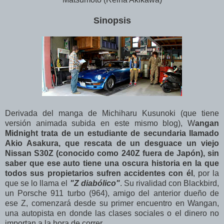
Sinopsis
Derivada del manga de Michiharu Kusunoki (que tiene
versión animada subida en este mismo blog), W
angan
Midnight trata de un estudiante de secundaria llamado
Akio Asakura, que rescata de un desguace un viejo
Nissan S30Z (conocido como 240Z fuera de Japón), sin
saber que ese auto tiene una oscura historia en la que
todos sus propietarios sufren accidentes con él
, por la
que se lo llama el
"
Z diabólico"
. Su rivalidad con Blackbird,
un Porsche 911 turbo (964), amigo del anterior dueño de
ese Z, comenzará desde su primer encuentro en Wangan,
una autopista en donde las clases sociales o el dinero no
importan a la hora de correr...