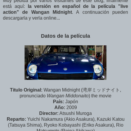
Muy pedida por varios visitantes de este blog, finalmente
está aquí:
la versión en español de la película "live
action" de Wangan Midnight
. A continuación pueden
descargarla y verla online...
Datos de la película
Titulo Original:
Wangan Midnight (湾岸ミッドナイト,
pronunciado
Wangan Middonaito
) the movie
País:
Japón
Año:
2009
Director:
Atsushi Muroga
Reparto:
Yuichi Nakamura (Akio Asakura), Kazuki Katou
(Tatsuya Shima), Ryoko Kobayashi (Eriko Asakura), Rio
Matsumoto (Reina Akikawa)