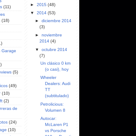
s
►
2015
(48)
es
(11)
▼
2014
(53)
les
s
(18)
►
diciembre 2014
(3)
►
noviembre
2014
(4)
1)
▼
octubre 2014
s Garage
(7)
Un clásico 0 km
)
(o casi), hoy
eviews
(5)
Wheeler
Dealers: Audi
icos
(49)
TT
r
(10)
(subtitulado)
ft
(2)
Petrolicious:
rreras de
Volumen 8
Autocar:
otos
(24)
McLaren P1
rage
(10)
vs Porsche