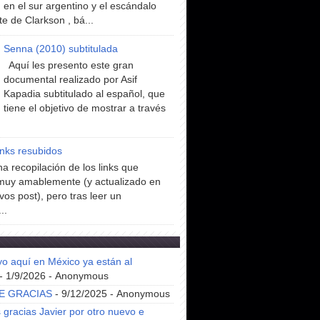
en el sur argentino y el escándalo
te de Clarkson , bá...
Senna (2010) subtitulada
Aquí les presento este gran
documental realizado por Asif
Kapadia subtitulado al español, que
tiene el objetivo de mostrar a través
inks resubidos
a recopilación de los links que
muy amablemente (y actualizado en
vos post), pero tras leer un
..
yo aquí en México ya están al
- 1/9/2026
- Anonymous
E GRACIAS
- 9/12/2025
- Anonymous
gracias Javier por otro nuevo e