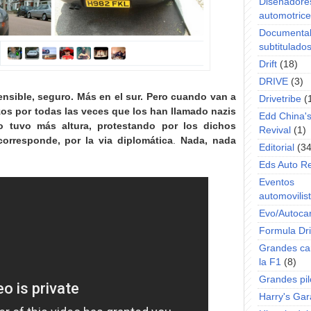
Diseñadore
automotric
Documenta
subtitulado
Drift
(18)
DRIVE
(3)
ensible, seguro. Más en el sur. Pero cuando van a
Drivetribe
(
zos por todas las veces que los han llamado nazis
Edd China'
o tuvo más altura, protestando por los dichos
Revival
(1)
rresponde, por la via diplomática
.
Nada, nada
Editorial
(34
Eds Auto R
Eventos
automovilist
Evo/Autoca
Formula Dri
Grandes ca
la F1
(8)
Grandes pil
Harry's Ga