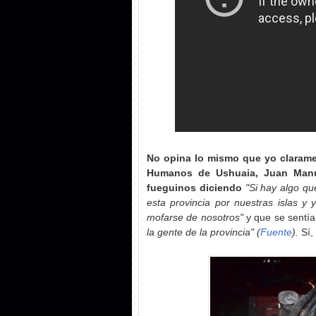
No opina lo mismo que yo claramen
Humanos de Ushuaia, Juan Man
fueguinos diciendo
"Si hay algo que
esta provincia por nuestras islas y
mofarse de nosotros"
y que se sentí
la gente de la provincia" (
Fuente
).
Sí,