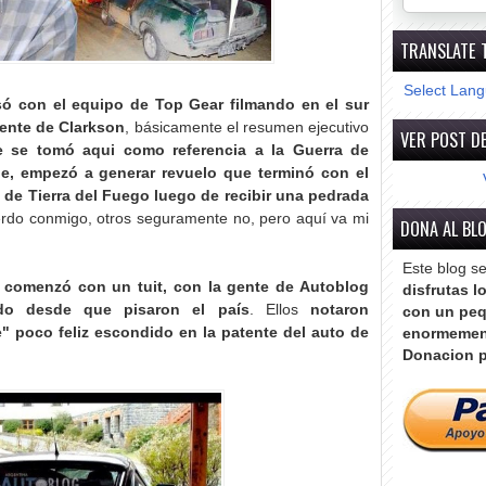
TRANSLATE 
Select Lan
só con el equipo de Top Gear filmando en el sur
tente de Clarkson
, básicamente el resumen ejecutivo
VER POST DE
 se tomó aqui como referencia a la Guerra de
e, empezó a generar revuelo que terminó con el
e de Tierra del Fuego luego de recibir una pedrada
erdo conmigo, otros seguramente no, pero aquí va mi
DONA AL BL
Este blog s
 comenzó con un tuit, con la gente de Autoblog
disfrutas l
ndo desde que pisaron el país
. Ellos
notaron
con un peq
 poco feliz escondido en la patente del auto de
enormemen
Donacion p