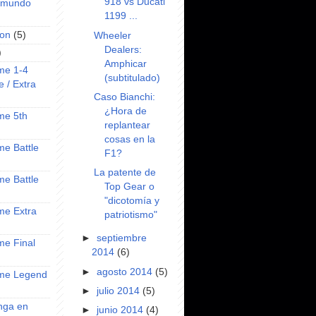
918 vs Ducati
l mundo
1199 ...
on
(5)
Wheeler
Dealers:
)
Amphicar
ime 1-4
(subtitulado)
e / Extra
Caso Bianchi:
¿Hora de
ime 5th
replantear
cosas en la
ime Battle
F1?
La patente de
ime Battle
Top Gear o
"dicotomía y
ime Extra
patriotismo"
►
septiembre
ime Final
2014
(6)
►
agosto 2014
(5)
nime Legend
►
julio 2014
(5)
anga en
►
junio 2014
(4)