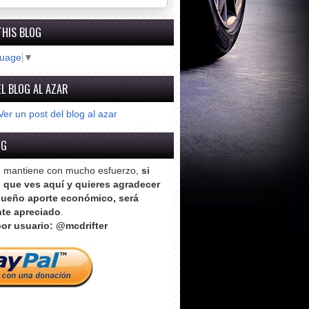
THIS BLOG
guage
▼
L BLOG AL AZAR
Ver un post del blog al azar
OG
e mantiene con mucho esfuerzo,
si
o que ves aquí y quieres agradecer
ueño aporte económico, será
te apreciado
.
or usuario: @mcdrifter