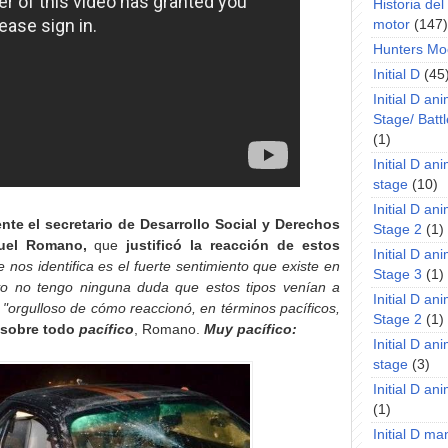
Historia de
motor
(147)
Hunters Mo
Initial D
(45
Initial D an
Stage/ Battl
(1)
Initial D an
stage
(10)
Initial D an
te el secretario de Desarrollo Social y Derechos
Stage 2
(1)
uel Romano,
que
justificó la reacción de estos
Initial D an
 nos identifica es el fuerte sentimiento que existe en
Stage 3
(1)
 yo no tengo ninguna duda que estos tipos venían a
Initial D an
a
"orgulloso de cómo reaccionó, en términos pacíficos,
Stage 2
(1)
sobre todo
pacífico
, Romano.
Muy pacífico:
Initial D an
stage
(3)
Initial D a
(1)
Initial D m