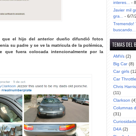
interes...
- 
Javier mil g
gra...
- 6/7/
Tremendo! T
buscando...
que el hijo del anterior dueño difundió fotos
TEMAS DEL 
enia su padre y se ve la matricula de la polémica,
e que fuera colocada intencionalmente por la
AMVs
(2)
Big Car
(8)
Car girls
(1
Car Throttl
Chris Harri
(11)
Clarkson
(4
Columnas d
(31)
Curiosidad
D4A
(2)