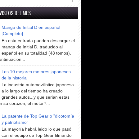
VISTOS DEL MES
Manga de Initial D en español
[Completo]
En esta entrada pueden descargar el
manga de Initial D, traducido al
español en su totalidad (48 tomos).
ntinuación...
Los 10 mejores motores japoneses
de la historia
La industria automovilistica japonesa
a lo largo del tiempo ha creado
grandes autos...y que serian estas
n su corazon, el motor?...
La patente de Top Gear o "dicotomía
y patriotismo"
La mayoría habrá leido lo que pasó
con el equipo de Top Gear filmando