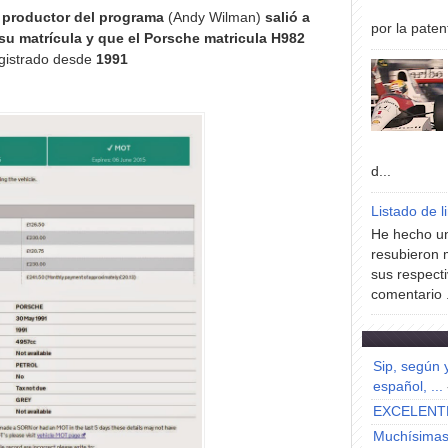
 productor del programa
(Andy Wilman)
salió a
por la paten
 su matrícula y que el Porsche matricula H982
egistrado desde
1991
d...
Listado de l
He hecho un
resubieron 
sus respecti
comentario .
Sip, según 
español, ...
EXCELENT
Muchísimas 