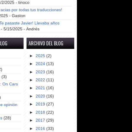
8/2/2025
- tinoco
racias por todas tus traducciones!
2025
- Gaston
e pasaste Javier! Llevaba años
- 5/15/2025
- Andrés
BLOG
ARCHIVO DEL BLOG
►
2025
(2)
►
2024
(13)
2)
►
2023
(16)
e
(3)
►
2022
(11)
s: On Cars
►
2021
(16)
►
2020
(16)
)
►
2019
(27)
e opinión
►
2018
(22)
es
(28)
►
2017
(29)
►
2016
(33)