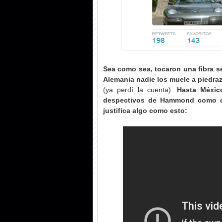
Sea como sea, tocaron una fibra s
Alemania nadie los muele a piedra
(ya perdí la cuenta).
Hasta Méxic
despectivos de Hammond como co
justifica algo como esto: