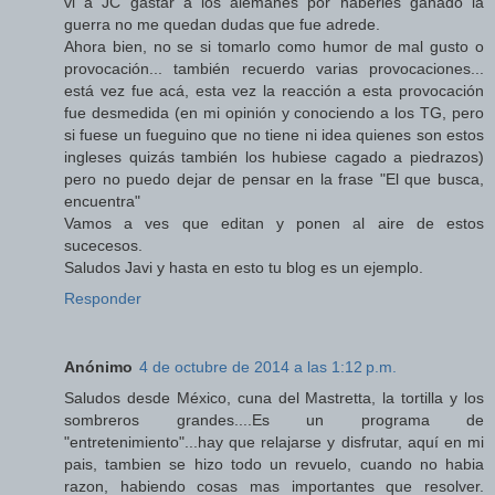
vi a JC gastar a los alemanes por haberles ganado la
guerra no me quedan dudas que fue adrede.
Ahora bien, no se si tomarlo como humor de mal gusto o
provocación... también recuerdo varias provocaciones...
está vez fue acá, esta vez la reacción a esta provocación
fue desmedida (en mi opinión y conociendo a los TG, pero
si fuese un fueguino que no tiene ni idea quienes son estos
ingleses quizás también los hubiese cagado a piedrazos)
pero no puedo dejar de pensar en la frase "El que busca,
encuentra"
Vamos a ves que editan y ponen al aire de estos
sucecesos.
Saludos Javi y hasta en esto tu blog es un ejemplo.
Responder
Anónimo
4 de octubre de 2014 a las 1:12 p.m.
Saludos desde México, cuna del Mastretta, la tortilla y los
sombreros grandes....Es un programa de
"entretenimiento"...hay que relajarse y disfrutar, aquí en mi
pais, tambien se hizo todo un revuelo, cuando no habia
razon, habiendo cosas mas importantes que resolver.