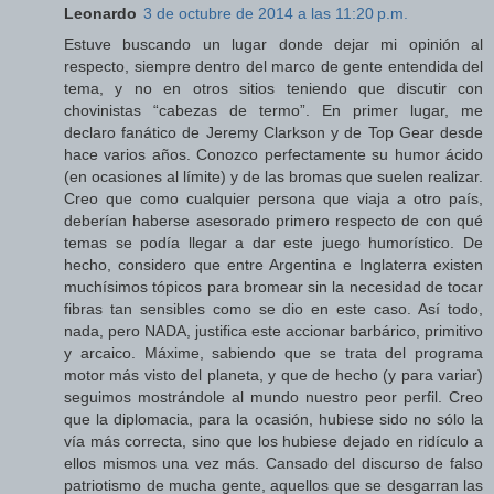
Leonardo
3 de octubre de 2014 a las 11:20 p.m.
Estuve buscando un lugar donde dejar mi opinión al
respecto, siempre dentro del marco de gente entendida del
tema, y no en otros sitios teniendo que discutir con
chovinistas “cabezas de termo”. En primer lugar, me
declaro fanático de Jeremy Clarkson y de Top Gear desde
hace varios años. Conozco perfectamente su humor ácido
(en ocasiones al límite) y de las bromas que suelen realizar.
Creo que como cualquier persona que viaja a otro país,
deberían haberse asesorado primero respecto de con qué
temas se podía llegar a dar este juego humorístico. De
hecho, considero que entre Argentina e Inglaterra existen
muchísimos tópicos para bromear sin la necesidad de tocar
fibras tan sensibles como se dio en este caso. Así todo,
nada, pero NADA, justifica este accionar barbárico, primitivo
y arcaico. Máxime, sabiendo que se trata del programa
motor más visto del planeta, y que de hecho (y para variar)
seguimos mostrándole al mundo nuestro peor perfil. Creo
que la diplomacia, para la ocasión, hubiese sido no sólo la
vía más correcta, sino que los hubiese dejado en ridículo a
ellos mismos una vez más. Cansado del discurso de falso
patriotismo de mucha gente, aquellos que se desgarran las