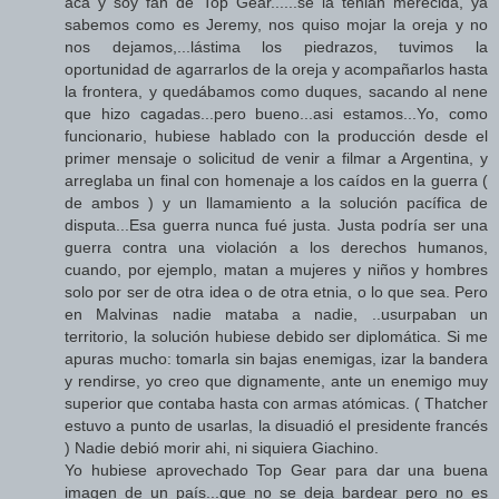
acá y soy fan de Top Gear......se la tenian merecida, ya
sabemos como es Jeremy, nos quiso mojar la oreja y no
nos dejamos,...lástima los piedrazos, tuvimos la
oportunidad de agarrarlos de la oreja y acompañarlos hasta
la frontera, y quedábamos como duques, sacando al nene
que hizo cagadas...pero bueno...asi estamos...Yo, como
funcionario, hubiese hablado con la producción desde el
primer mensaje o solicitud de venir a filmar a Argentina, y
arreglaba un final con homenaje a los caídos en la guerra (
de ambos ) y un llamamiento a la solución pacífica de
disputa...Esa guerra nunca fué justa. Justa podría ser una
guerra contra una violación a los derechos humanos,
cuando, por ejemplo, matan a mujeres y niños y hombres
solo por ser de otra idea o de otra etnia, o lo que sea. Pero
en Malvinas nadie mataba a nadie, ..usurpaban un
territorio, la solución hubiese debido ser diplomática. Si me
apuras mucho: tomarla sin bajas enemigas, izar la bandera
y rendirse, yo creo que dignamente, ante un enemigo muy
superior que contaba hasta con armas atómicas. ( Thatcher
estuvo a punto de usarlas, la disuadió el presidente francés
) Nadie debió morir ahi, ni siquiera Giachino.
Yo hubiese aprovechado Top Gear para dar una buena
imagen de un país...que no se deja bardear pero no es