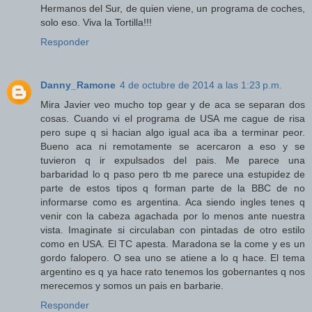
Hermanos del Sur, de quien viene, un programa de coches,
solo eso. Viva la Tortilla!!!
Responder
Danny_Ramone
4 de octubre de 2014 a las 1:23 p.m.
Mira Javier veo mucho top gear y de aca se separan dos
cosas. Cuando vi el programa de USA me cague de risa
pero supe q si hacian algo igual aca iba a terminar peor.
Bueno aca ni remotamente se acercaron a eso y se
tuvieron q ir expulsados del pais. Me parece una
barbaridad lo q paso pero tb me parece una estupidez de
parte de estos tipos q forman parte de la BBC de no
informarse como es argentina. Aca siendo ingles tenes q
venir con la cabeza agachada por lo menos ante nuestra
vista. Imaginate si circulaban con pintadas de otro estilo
como en USA. El TC apesta. Maradona se la come y es un
gordo falopero. O sea uno se atiene a lo q hace. El tema
argentino es q ya hace rato tenemos los gobernantes q nos
merecemos y somos un pais en barbarie.
Responder