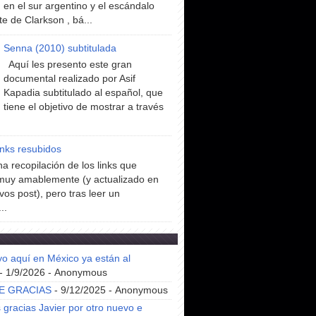
en el sur argentino y el escándalo
te de Clarkson , bá...
Senna (2010) subtitulada
Aquí les presento este gran
documental realizado por Asif
Kapadia subtitulado al español, que
tiene el objetivo de mostrar a través
inks resubidos
a recopilación de los links que
muy amablemente (y actualizado en
vos post), pero tras leer un
..
yo aquí en México ya están al
- 1/9/2026
- Anonymous
E GRACIAS
- 9/12/2025
- Anonymous
gracias Javier por otro nuevo e