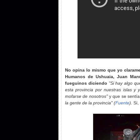
No opina lo mismo que yo claramen
Humanos de Ushuaia, Juan Man
fueguinos diciendo
"Si hay algo que
esta provincia por nuestras islas y
mofarse de nosotros"
y que se sentí
la gente de la provincia" (
Fuente
).
Sí,