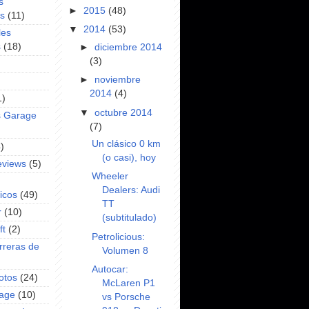
s
►
2015
(48)
es
(11)
▼
2014
(53)
les
s
(18)
►
diciembre 2014
(3)
►
noviembre
2014
(4)
1)
▼
octubre 2014
s Garage
(7)
Un clásico 0 km
)
(o casi), hoy
eviews
(5)
Wheeler
Dealers: Audi
icos
(49)
TT
r
(10)
(subtitulado)
ft
(2)
Petrolicious:
rreras de
Volumen 8
Autocar:
otos
(24)
McLaren P1
rage
(10)
vs Porsche