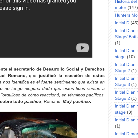
Historia de
motor
(147)
Hunters Mo
Initial D
(45
Initial D an
Stage/ Battl
(1)
Initial D an
stage
(10)
Initial D an
te el secretario de Desarrollo Social y Derechos
Stage 2
(1)
uel Romano,
que
justificó la reacción de estos
Initial D an
 nos identifica es el fuerte sentimiento que existe en
Stage 3
(1)
 yo no tengo ninguna duda que estos tipos venían a
Initial D an
a
"orgulloso de cómo reaccionó, en términos pacíficos,
Stage 2
(1)
sobre todo
pacífico
, Romano.
Muy pacífico:
Initial D an
stage
(3)
Initial D a
(1)
Initial D m