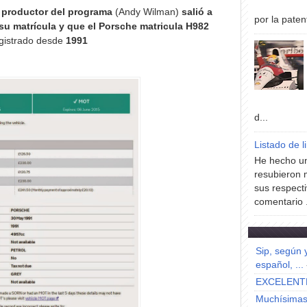
 productor del programa
(Andy Wilman)
salió a
por la paten
 su matrícula y que el Porsche matricula H982
egistrado desde
1991
d...
Listado de l
He hecho un
resubieron 
sus respecti
comentario .
Sip, según 
español, ...
EXCELENT
Muchísimas 