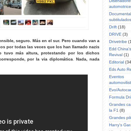
Diseñadore
automotric
Documenta
subtitulado
Drift
(18)
DRIVE
(3)
ensible, seguro. Más en el sur. Pero cuando van a
Drivetribe
(
zos por todas las veces que los han llamado nazis
Edd China'
o tuvo más altura, protestando por los dichos
Revival
(1)
rresponde, por la via diplomática
.
Nada, nada
Editorial
(34
Eds Auto R
Eventos
automovilist
Evo/Autoca
Formula Dri
Grandes ca
la F1
(8)
Grandes pil
Harry's Ga