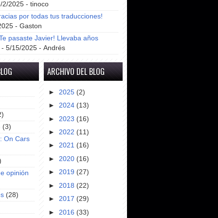
8/2/2025
- tinoco
racias por todas tus traducciones!
2025
- Gaston
e pasaste Javier! Llevaba años
- 5/15/2025
- Andrés
BLOG
ARCHIVO DEL BLOG
►
2025
(2)
►
2024
(13)
2)
►
2023
(16)
e
(3)
►
2022
(11)
s: On Cars
►
2021
(16)
►
2020
(16)
)
►
2019
(27)
e opinión
►
2018
(22)
es
(28)
►
2017
(29)
►
2016
(33)