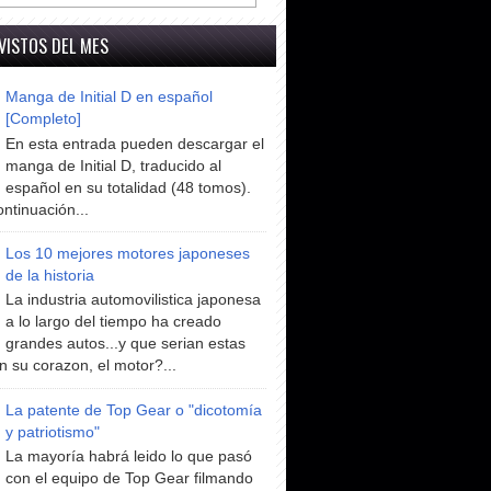
VISTOS DEL MES
Manga de Initial D en español
[Completo]
En esta entrada pueden descargar el
manga de Initial D, traducido al
español en su totalidad (48 tomos).
ntinuación...
Los 10 mejores motores japoneses
de la historia
La industria automovilistica japonesa
a lo largo del tiempo ha creado
grandes autos...y que serian estas
n su corazon, el motor?...
La patente de Top Gear o "dicotomía
y patriotismo"
La mayoría habrá leido lo que pasó
con el equipo de Top Gear filmando