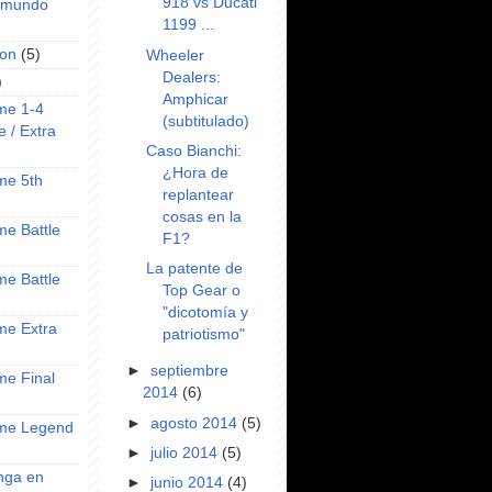
918 vs Ducati
l mundo
1199 ...
on
(5)
Wheeler
Dealers:
)
Amphicar
ime 1-4
(subtitulado)
e / Extra
Caso Bianchi:
¿Hora de
ime 5th
replantear
cosas en la
ime Battle
F1?
La patente de
ime Battle
Top Gear o
"dicotomía y
ime Extra
patriotismo"
►
septiembre
ime Final
2014
(6)
►
agosto 2014
(5)
nime Legend
►
julio 2014
(5)
anga en
►
junio 2014
(4)