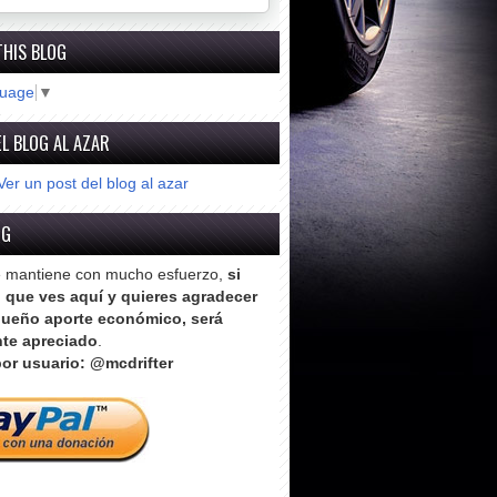
THIS BLOG
guage
▼
L BLOG AL AZAR
Ver un post del blog al azar
OG
e mantiene con mucho esfuerzo,
si
o que ves aquí y quieres agradecer
ueño aporte económico, será
te apreciado
.
or usuario: @mcdrifter