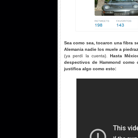
Sea como sea, tocaron una fibra s
Alemania nadie los muele a piedra
(ya perdí la cuenta).
Hasta Méxic
despectivos de Hammond como co
justifica algo como esto: