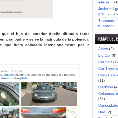
interes...
- 
Javier mil g
gra...
- 6/7/
Tremendo! T
buscando...
que el hijo del anterior dueño difundió fotos
TEMAS DEL 
enia su padre y se ve la matricula de la polémica,
e que fuera colocada intencionalmente por la
AMVs
(2)
Big Car
(8)
Car girls
(1
Car Throttl
Chris Harri
(11)
Clarkson
(4
Columnas d
(31)
Curiosidad
D4A
(2)