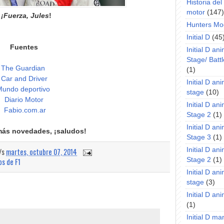
Historia de
motor
(147)
¡Fuerza, Jules
!
Hunters Mo
Initial D
(45
Fuentes
Initial D an
Stage/ Battl
The Guardian
(1)
Car and Driver
Initial D an
undo deportivo
stage
(10)
Diario Motor
Initial D an
Fabio.com.ar
Stage 2
(1)
Initial D an
más novedades, ¡saludos!
Stage 3
(1)
Initial D an
a/s
martes, octubre 07, 2014
Stage 2
(1)
os de F1
Initial D an
stage
(3)
Initial D a
(1)
Initial D m