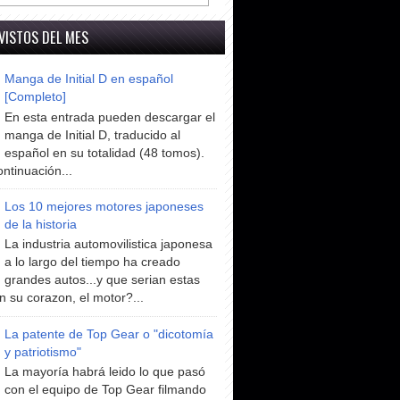
VISTOS DEL MES
Manga de Initial D en español
[Completo]
En esta entrada pueden descargar el
manga de Initial D, traducido al
español en su totalidad (48 tomos).
ntinuación...
Los 10 mejores motores japoneses
de la historia
La industria automovilistica japonesa
a lo largo del tiempo ha creado
grandes autos...y que serian estas
n su corazon, el motor?...
La patente de Top Gear o "dicotomía
y patriotismo"
La mayoría habrá leido lo que pasó
con el equipo de Top Gear filmando