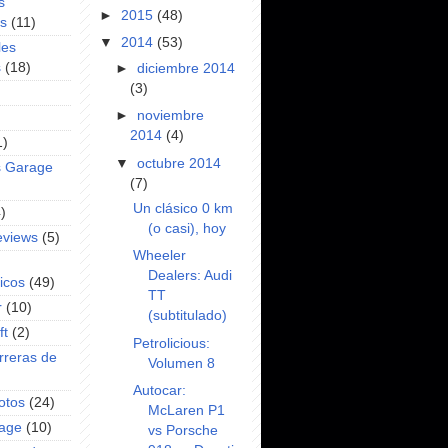
s
►
2015
(48)
es
(11)
▼
2014
(53)
les
s
(18)
►
diciembre 2014
(3)
►
noviembre
2014
(4)
1)
▼
octubre 2014
s Garage
(7)
Un clásico 0 km
)
(o casi), hoy
eviews
(5)
Wheeler
Dealers: Audi
icos
(49)
TT
r
(10)
(subtitulado)
ft
(2)
Petrolicious:
rreras de
Volumen 8
Autocar:
otos
(24)
McLaren P1
rage
(10)
vs Porsche