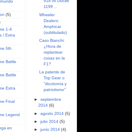
918 vs Ducati
l mundo
1199 ...
on
(5)
Wheeler
Dealers:
)
Amphicar
ime 1-4
(subtitulado)
e / Extra
Caso Bianchi:
¿Hora de
ime 5th
replantear
cosas en la
ime Battle
F1?
La patente de
ime Battle
Top Gear o
"dicotomía y
ime Extra
patriotismo"
►
septiembre
ime Final
2014
(6)
►
agosto 2014
(5)
nime Legend
►
julio 2014
(5)
anga en
►
junio 2014
(4)