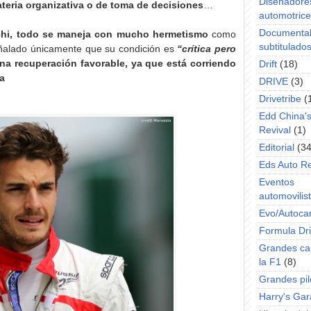
Diseñadore
teria organizativa o de toma de decisiones
…
automotric
Documenta
nchi, todo se maneja con mucho hermetismo
como
subtitulado
ñalado únicamente que su condición es
“crítica pero
a recuperación favorable, ya que está corriendo
Drift
(18)
da
DRIVE
(3)
Drivetribe
(
Edd China'
Revival
(1)
Editorial
(34
Eds Auto R
Eventos
automovilist
Evo/Autoca
Formula Dri
Grandes ca
la F1
(8)
Grandes pil
Harry's Ga