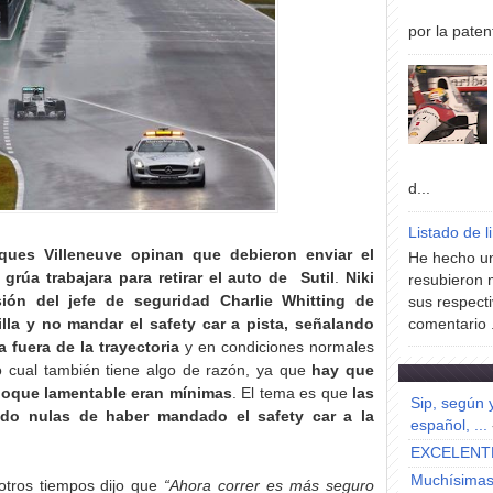
por la paten
d...
Listado de l
ues Villeneuve opinan que debieron enviar el
He hecho un
 grúa trabajara para retirar el auto de Sutil
.
Niki
resubieron 
sión del jefe de seguridad
Charlie Whitting de
sus respecti
lla y no mandar el safety car a pista
, señalando
comentario .
 fuera de la trayectoria
y en condiciones normales
lo cual también tiene algo de razón, ya que
hay que
hoque lamentable eran mínimas
. El tema es que
las
Sip, según 
ido nulas de haber mandado el safety car a la
español, ...
EXCELENT
Muchísimas 
otros tiempos dijo que
“Ahora correr es más seguro