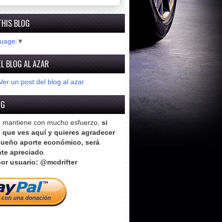
THIS BLOG
guage
▼
L BLOG AL AZAR
Ver un post del blog al azar
OG
e mantiene con mucho esfuerzo,
si
o que ves aquí y quieres agradecer
ueño aporte económico, será
te apreciado
.
or usuario: @mcdrifter