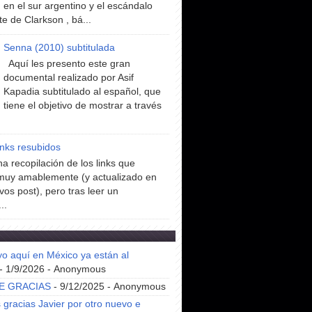
en el sur argentino y el escándalo
te de Clarkson , bá...
Senna (2010) subtitulada
Aquí les presento este gran
documental realizado por Asif
Kapadia subtitulado al español, que
tiene el objetivo de mostrar a través
inks resubidos
a recopilación de los links que
muy amablemente (y actualizado en
vos post), pero tras leer un
..
yo aquí en México ya están al
- 1/9/2026
- Anonymous
E GRACIAS
- 9/12/2025
- Anonymous
gracias Javier por otro nuevo e