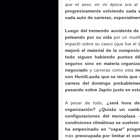
que el sexo, en mi época era al 
progresivamente volviendo cada 
cada auto de carreras, especialmen
Luego del tremendo accidente de
peleando por su vida
por un muell
impactó sobre su casco (que fue el 
mejoró el material de la composic
todo siguen habiendo puntos dé
seguros sino en materia organiza
negociado
y carreras como esta
me
con Hunt/Lauda que se tenía que cor
carrera del domingo probablemen
pasando sobre Japón justo en est
A pesar de todo,
¿será hora de
organización? ¿Quizás un cambi
configuraciones del monoplaza
–
condiciones climáticas se vuelven
ha empecinado en “capar” progre
más
preocupada por limitar el c