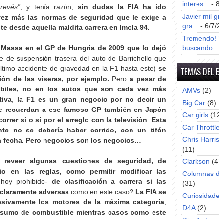
interes...
- 
revés”
, y tenía razón,
sin dudas la FIA ha ido
Javier mil g
vez más las normas de seguridad que le exige a
gra...
- 6/7/
te desde aquella maldita carrera en Imola 94.
Tremendo! T
 Massa en el GP de Hungria de 2009 que lo dejó
buscando...
e de suspensión trasera del auto de Barrichello que
último accidente de gravedad en la F1 hasta este)
se
TEMAS DEL 
ión de las viseras, por ejemplo.
Pero
a pesar de
biles, no en los autos que son cada vez más
AMVs
(2)
tiva
,
la F1 es un gran negocio por no decir un
Big Car
(8)
 recuerdan a ese famoso GP también en Japón
Car girls
(1
rer si o sí por el arreglo con la televisión
.
Esta
Car Throttl
te no se debería haber corrido, con un tifón
Chris Harri
a fecha. Pero negocios son los negocios…
(11)
 reveer algunas cuestiones de seguridad, de
Clarkson
(4
o en las reglas, como permitir modificar las
Columnas d
hoy prohibido-
de clasificación a carrera si las
(31)
 claramente adversas
como en este caso?
La FIA se
Curiosidad
sivamente los motores de la máxima categoría
,
D4A
(2)
onsumo de combustible mientras casos como este