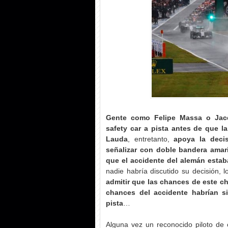
Gente como Felipe Massa o Jacq
safety car a pista antes de que la
Lauda
, entretanto,
apoya la deci
señalizar con doble bandera amari
que el accidente del alemán estaba
nadie habría discutido su decisión, 
admitir que las chances de este c
chances del accidente habrían s
pista
…
Alguna vez un reconocido piloto de 