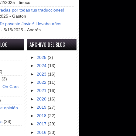
8/2/2025
- tinoco
racias por todas tus traducciones!
2025
- Gaston
e pasaste Javier! Llevaba años
- 5/15/2025
- Andrés
BLOG
ARCHIVO DEL BLOG
►
2025
(2)
►
2024
(13)
2)
►
2023
(16)
e
(3)
►
2022
(11)
s: On Cars
►
2021
(16)
►
2020
(16)
)
►
2019
(27)
e opinión
►
2018
(22)
es
(28)
►
2017
(29)
►
2016
(33)