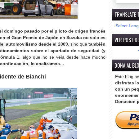
TRANSLATE 
Select Lan
el domingo pasado por el piloto de origen francés
 en el Gran Premio de Japón en Suzuka no solo es
VER POST DE
 del automovilismo desde el 2009
, sino que
también
stionamientos sobre el apartado de seguridad (y
Fórmula 1
, algo que no se veía desde hace mucho
 continuación, lo analizamos…
DONA AL BL
cidente de Bianchi
Este blog s
disfrutas l
con un peq
enormemen
Donacion p