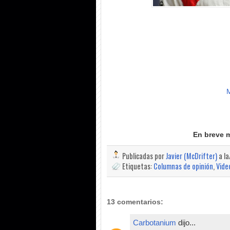
M
En breve 
Publicadas por
Javier (McDrifter)
a l
Etiquetas:
Columnas de opinión
,
Vide
13 comentarios:
Carbotanium
dijo...