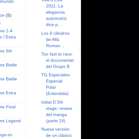
l mundo
2011: La
elegancia
on
(5)
automotriz
)
dice p...
ime 1-4
Los 8 cilindros
e / Extra
de Alfa
Romeo…
ime 5th
Too fast to race:
el documental
ime Battle
del Grupo B
TG Especiales:
ime Battle
Especial
Polar
ime Extra
(Extendida)
Initial D 5th
ime Final
stage: review
del manga
(parte 14)
nime Legend
Nueva versión
anga en
de un clásico