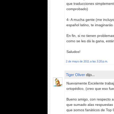
que traducciones simplemente
comprobado)
4- A mucha gente (me incluyo)
español latino, te imaginarás
En fin, si no tienen problema
como se les dá la gana, están
Saludos!
2 de mayo de 2011 a las 3:20 p.m.
Tiger Oliver
dijo...
Nuevamente Excelente trabajo
ortopédico, (creo que eso fue 
Bueno amigo, con respecto a
que sumado alas respuestas q
que somos fanáticos de Top G