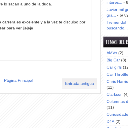
interes...
- 
e lo sacan a uno de la duda.
Javier mil g
gra...
- 6/7/
 carrera es excelente y a la vez te disculpo por
Tremendo! T
r para ver jjejeje
buscando...
TEMAS DEL 
AMVs
(2)
Big Car
(8)
Car girls
(1
Car Throttl
Página Principal
Chris Harri
Entrada antigua
(11)
Clarkson
(4
Columnas d
(31)
Curiosidad
D4A
(2)