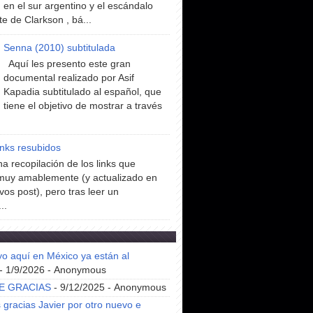
en el sur argentino y el escándalo
te de Clarkson , bá...
Senna (2010) subtitulada
Aquí les presento este gran
documental realizado por Asif
Kapadia subtitulado al español, que
tiene el objetivo de mostrar a través
inks resubidos
a recopilación de los links que
muy amablemente (y actualizado en
vos post), pero tras leer un
..
yo aquí en México ya están al
- 1/9/2026
- Anonymous
E GRACIAS
- 9/12/2025
- Anonymous
gracias Javier por otro nuevo e