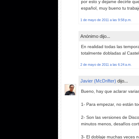
por esto y dejame decirte qu
español, muy bueno tu trabajo
1 de mayo de 2011 a las 9:58 p.m.
Anónimo dijo...
En realidad todas las tempor
totalmente dobladas al Castel
2 de mayo de 2011 a las 6:24 a.m.
Javier (McDrifter)
dijo...
Bueno, hay que aclarar varias
1- Para empezar, no están to
2- Son las versiones de Disc
minutos menos, desafíos cort
3- El doblaje muchas veces no