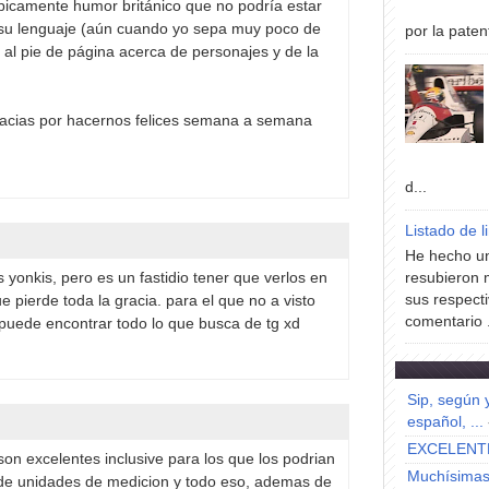
ípicamente humor británico que no podría estar
 su lenguaje (aún cuando yo sepa muy poco de
por la paten
s al pie de página acerca de personajes y de la
cias por hacernos felices semana a semana
d...
Listado de l
He hecho un
resubieron 
s yonkis, pero es un fastidio tener que verlos en
sus respecti
pierde toda la gracia. para el que no a visto
comentario .
puede encontrar todo lo que busca de tg xd
Sip, según 
español, ...
EXCELENT
s son excelentes inclusive para los que los podrian
Muchísimas 
s de unidades de medicion y todo eso, ademas de