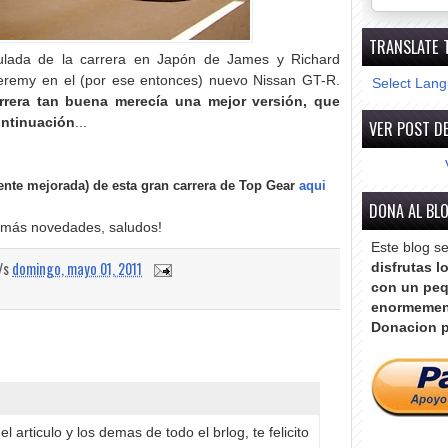
TRANSLATE 
tulada de la carrera en Japón de James y Richard
Jeremy en el (por ese entonces) nuevo Nissan GT-R.
Select Lan
rrera tan buena merecía una mejor versión, que
ontinuación
...
VER POST DE
ente mejorada) de esta gran carrera de Top Gear
aqui
DONA AL BL
 más novedades, saludos!
Este blog s
a/s
domingo, mayo 01, 2011
disfrutas l
con un peq
enormemen
Donacion p
l articulo y los demas de todo el brlog, te felicito