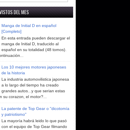
VISTOS DEL MES
Manga de Initial D en español
[Completo]
En esta entrada pueden descargar el
manga de Initial D, traducido al
español en su totalidad (48 tomos).
ntinuación...
Los 10 mejores motores japoneses
de la historia
La industria automovilistica japonesa
a lo largo del tiempo ha creado
grandes autos...y que serian estas
n su corazon, el motor?...
La patente de Top Gear o "dicotomía
y patriotismo"
La mayoría habrá leido lo que pasó
con el equipo de Top Gear filmando