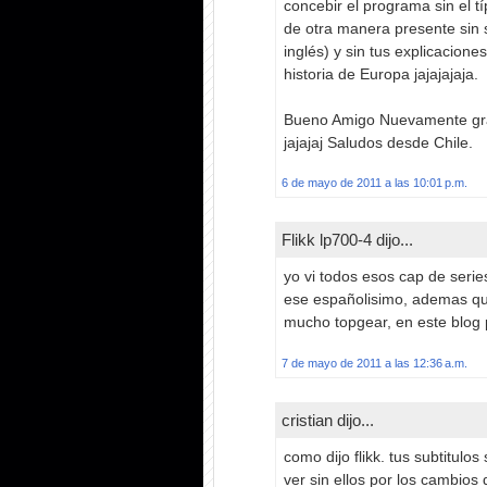
concebir el programa sin el t
de otra manera presente sin
inglés) y sin tus explicacione
historia de Europa jajajajaja.
Bueno Amigo Nuevamente gra
jajajaj Saludos desde Chile.
6 de mayo de 2011 a las 10:01 p.m.
Flikk lp700-4 dijo...
yo vi todos esos cap de serie
ese españolisimo, ademas que 
mucho topgear, en este blog 
7 de mayo de 2011 a las 12:36 a.m.
cristian dijo...
como dijo flikk. tus subtitulo
ver sin ellos por los cambio