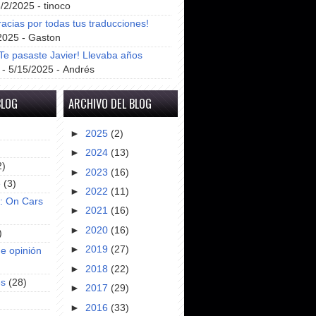
8/2/2025
- tinoco
racias por todas tus traducciones!
2025
- Gaston
e pasaste Javier! Llevaba años
- 5/15/2025
- Andrés
BLOG
ARCHIVO DEL BLOG
►
2025
(2)
►
2024
(13)
2)
►
2023
(16)
e
(3)
►
2022
(11)
s: On Cars
►
2021
(16)
►
2020
(16)
)
►
2019
(27)
e opinión
►
2018
(22)
es
(28)
►
2017
(29)
►
2016
(33)