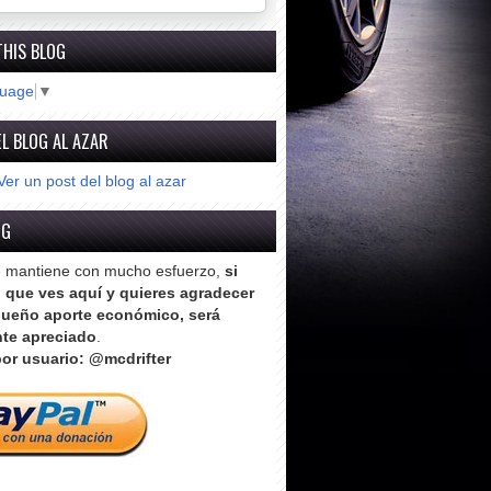
THIS BLOG
guage
▼
L BLOG AL AZAR
Ver un post del blog al azar
OG
e mantiene con mucho esfuerzo,
si
o que ves aquí y quieres agradecer
ueño aporte económico, será
te apreciado
.
or usuario: @mcdrifter