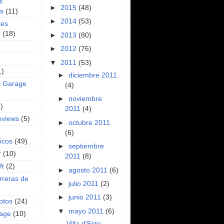
s
►
2015
(48)
es
(11)
►
2014
(53)
les
s
(18)
►
2013
(80)
►
2012
(76)
▼
2011
(53)
1)
►
diciembre 2011
s Garage
(4)
►
noviembre
)
2011
(4)
eviews
(5)
►
octubre 2011
(6)
icos
(49)
►
septiembre
r
(10)
2011
(8)
ft
(2)
►
agosto 2011
(6)
rreras de
►
julio 2011
(2)
►
junio 2011
(3)
otos
(24)
▼
mayo 2011
(6)
rage
(10)
Villa d’Este