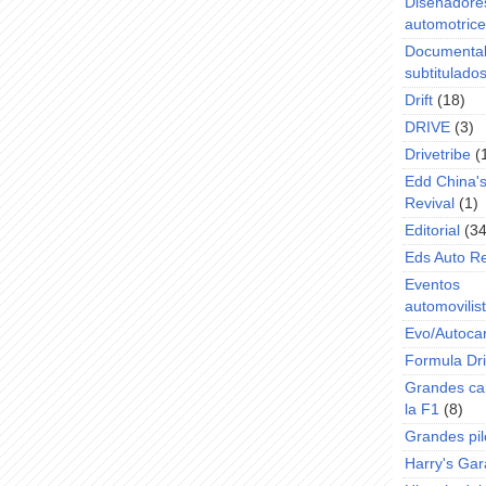
Diseñadore
automotric
Documenta
subtitulado
Drift
(18)
DRIVE
(3)
Drivetribe
(
Edd China'
Revival
(1)
Editorial
(34
Eds Auto R
Eventos
automovilist
Evo/Autoca
Formula Dri
Grandes ca
la F1
(8)
Grandes pil
Harry's Ga