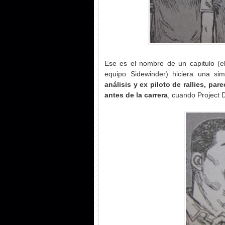
Ese es el nombre de un capitulo (
equipo Sidewinder) hiciera una si
análisis y ex piloto de rallies, p
antes de la carrera
, cuando Project 