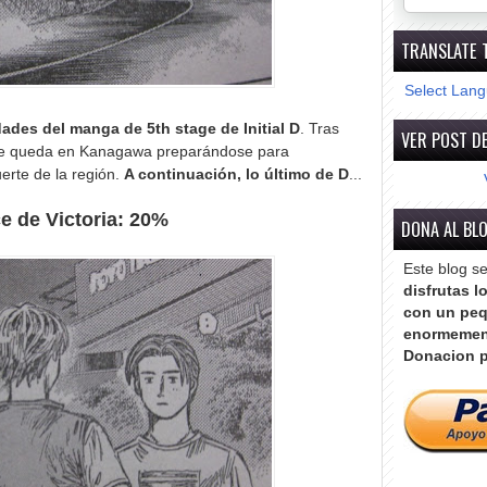
TRANSLATE 
Select Lan
des del manga de 5th stage de Initial D
. Tras
VER POST DE
 D se queda en Kanagawa preparándose para
uerte de la región.
A continuación, lo último de D
...
e de Victoria: 20%
DONA AL BL
Este blog s
disfrutas l
con un peq
enormemen
Donacion p