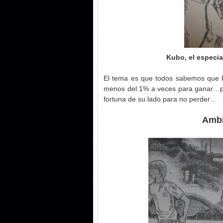
Kubo, el especia
El tema es que todos sabemos que P
menos del 1% a veces para ganar…po
fortuna de su lado para no perder…
Ambi