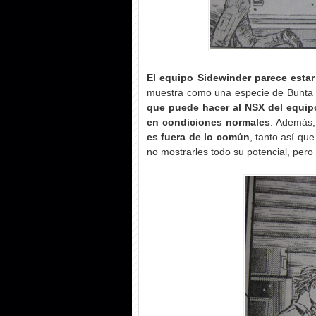
El equipo Sidewinder parece esta
muestra como una especie de Bunta 
que puede hacer al NSX del equip
en condiciones normales
. Además
es fuera de lo común
, tanto así qu
no mostrarles todo su potencial, pe