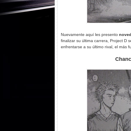
Nuevamente aquí les presento
noveda
finalizar su última carrera, Project
enfrentarse a su último rival, el más f
Chanc