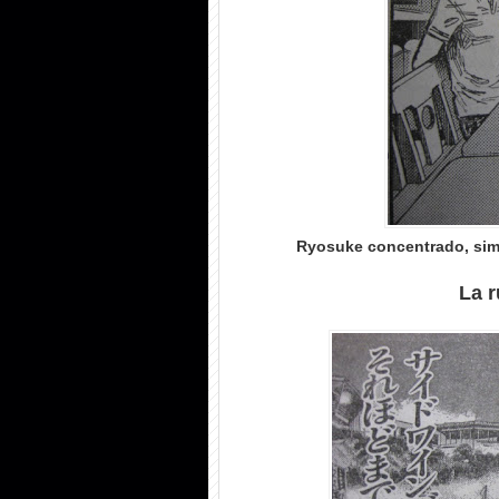
Ryosuke concentrado, simu
La r