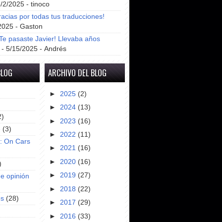
8/2/2025
- tinoco
racias por todas tus traducciones!
2025
- Gaston
e pasaste Javier! Llevaba años
- 5/15/2025
- Andrés
BLOG
ARCHIVO DEL BLOG
►
2025
(2)
►
2024
(13)
2)
►
2023
(16)
e
(3)
►
2022
(11)
s: On Cars
►
2021
(16)
►
2020
(16)
)
►
2019
(27)
e opinión
►
2018
(22)
es
(28)
►
2017
(29)
►
2016
(33)