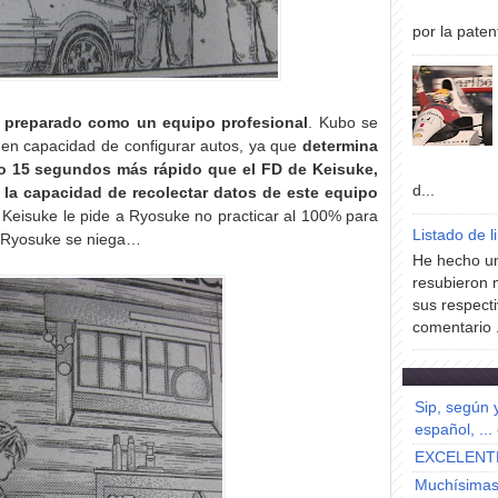
por la paten
r preparado como un equipo profesional
. Kubo se
en capacidad de configurar autos, ya que
determina
o 15 segundos más rápido que el FD de Keisuke,
d...
,
la capacidad de recolectar datos de este equipo
e Keisuke le pide a Ryosuke no practicar al 100% para
Listado de l
ro Ryosuke se niega…
He hecho un
resubieron 
sus respecti
comentario .
Sip, según 
español, ...
EXCELENT
Muchísimas 