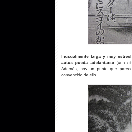
Inusualmente larga y muy estrecha
autos pueda adelantarse
(una sit
Además, hay un punto que parece
convencido de ello…