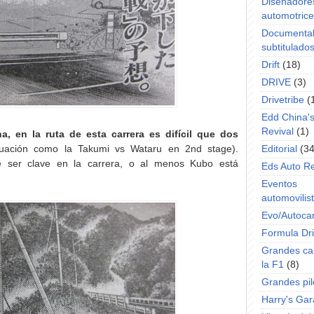
Diseñadore
automotric
Documenta
subtitulado
Drift
(18)
DRIVE
(3)
Drivetribe
(
Edd China'
Revival
(1)
, en la ruta de esta carrera es difícil que dos
uación como la Takumi vs Wataru en 2nd stage).
Editorial
(34
 ser clave en la carrera, o al menos Kubo está
Eds Auto R
Eventos
automovilist
Evo/Autoca
Formula Dri
Grandes ca
la F1
(8)
Grandes pil
Harry's Ga