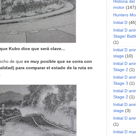
Historia de
motor
(147)
Hunters Mo
Initial D
(45
Initial D an
Stage/ Battl
(1)
 que Kubo dice que será clave...
Initial D an
stage
(10)
hecho de que
es muy posible que se corra con
Initial D an
alidad) para comparar el estado de la ruta en
Stage 2
(1)
…
Initial D an
Stage 3
(1)
Initial D an
Stage 2
(1)
Initial D an
stage
(3)
Initial D a
(1)
Initial D m