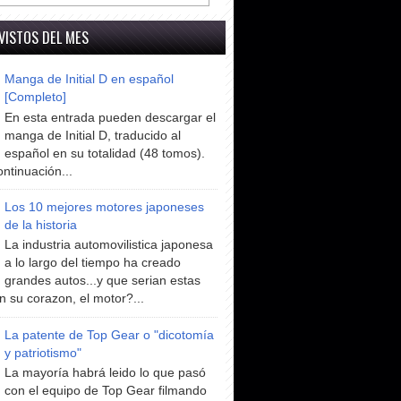
VISTOS DEL MES
Manga de Initial D en español
[Completo]
En esta entrada pueden descargar el
manga de Initial D, traducido al
español en su totalidad (48 tomos).
ntinuación...
Los 10 mejores motores japoneses
de la historia
La industria automovilistica japonesa
a lo largo del tiempo ha creado
grandes autos...y que serian estas
n su corazon, el motor?...
La patente de Top Gear o "dicotomía
y patriotismo"
La mayoría habrá leido lo que pasó
con el equipo de Top Gear filmando