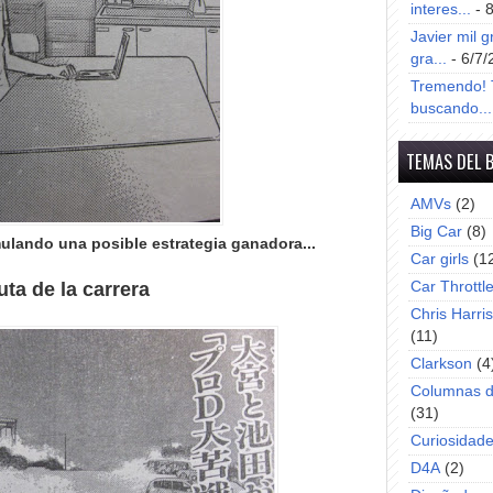
interes...
- 
Javier mil g
gra...
- 6/7/
Tremendo! T
buscando...
TEMAS DEL 
AMVs
(2)
Big Car
(8)
lando una posible estrategia ganadora...
Car girls
(1
uta de la carrera
Car Throttl
Chris Harri
(11)
Clarkson
(4
Columnas d
(31)
Curiosidad
D4A
(2)