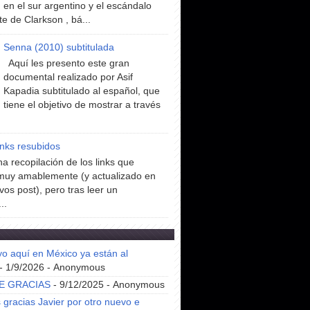
en el sur argentino y el escándalo
te de Clarkson , bá...
Senna (2010) subtitulada
Aquí les presento este gran
documental realizado por Asif
Kapadia subtitulado al español, que
tiene el objetivo de mostrar a través
inks resubidos
a recopilación de los links que
muy amablemente (y actualizado en
vos post), pero tras leer un
..
yo aquí en México ya están al
- 1/9/2026
- Anonymous
E GRACIAS
- 9/12/2025
- Anonymous
gracias Javier por otro nuevo e