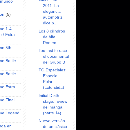
l mundo
2011: La
elegancia
on
(5)
automotriz
)
dice p...
ime 1-4
Los 8 cilindros
e / Extra
de Alfa
Romeo…
ime 5th
Too fast to race:
el documental
ime Battle
del Grupo B
TG Especiales:
ime Battle
Especial
Polar
ime Extra
(Extendida)
Initial D 5th
ime Final
stage: review
del manga
(parte 14)
nime Legend
Nueva versión
anga en
de un clásico