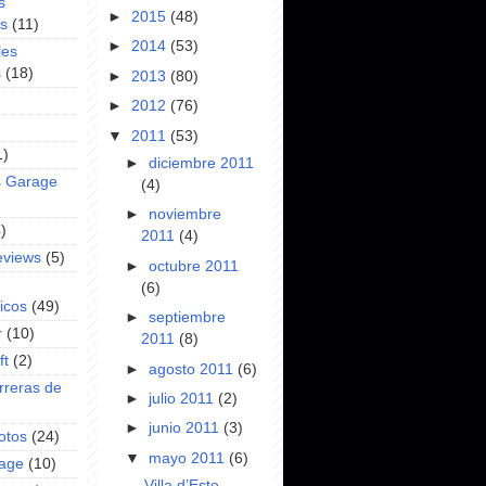
s
►
2015
(48)
es
(11)
►
2014
(53)
les
s
(18)
►
2013
(80)
►
2012
(76)
▼
2011
(53)
1)
►
diciembre 2011
s Garage
(4)
►
noviembre
)
2011
(4)
eviews
(5)
►
octubre 2011
(6)
icos
(49)
►
septiembre
r
(10)
2011
(8)
ft
(2)
►
agosto 2011
(6)
rreras de
►
julio 2011
(2)
►
junio 2011
(3)
otos
(24)
▼
mayo 2011
(6)
rage
(10)
Villa d’Este