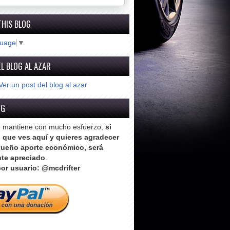
THIS BLOG
guage
▼
L BLOG AL AZAR
Ver un post del blog al azar
OG
e mantiene con mucho esfuerzo,
si
o que ves aquí y quieres agradecer
ueño aporte económico, será
te apreciado
.
or usuario: @mcdrifter