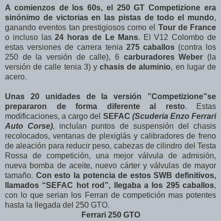
A comienzos de los 60s, el 250 GT Competizione era
sinónimo de victorias en las pistas de todo el mundo
,
ganando eventos tan prestigiosos como el
Tour de France
o incluso las
24 horas de Le Mans
. El V12 Colombo de
estas versiones de carrera tenia
275 caballos
(contra los
250 de la versión de calle), 6
carburadores Weber
(la
versión de calle tenia 3) y
chasis de aluminio
, en lugar de
acero.
Unas 20 unidades de la versión ”Competizione”se
prepararon de forma diferente al resto
. Estas
modificaciones, a cargo del
SEFAC
(Scuderia Enzo Ferrari
Auto Corse)
, incluían puntos de suspensión del chasis
recolocados, ventanas de plexiglás y calibradores de freno
de aleación para reducir peso, cabezas de cilindro del Testa
Rossa de competición, una mejor válvula de admisión,
nueva bomba de aceite, nuevo cárter y válvulas de mayor
tamaño.
Con esto la potencia de estos SWB definitivos,
llamados “SEFAC hot rod”, llegaba a los 295 caballos
,
con lo que serian los Ferrari de competición mas potentes
hasta la llegada del 250 GTO.
Ferrari 250 GTO